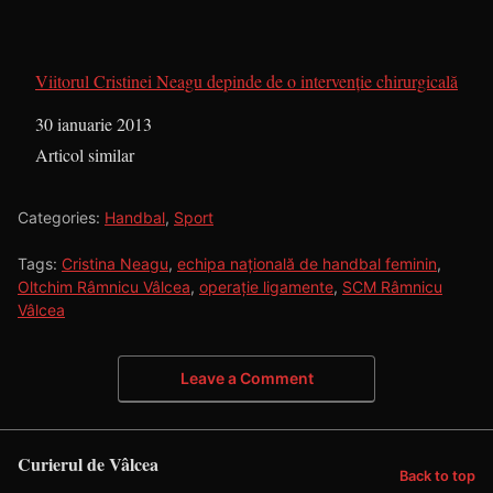
Viitorul Cristinei Neagu depinde de o intervenţie chirurgicală
Dată
30 ianuarie 2013
În legătură cu
Articol similar
Categories:
Handbal
,
Sport
Tags:
Cristina Neagu
,
echipa națională de handbal feminin
,
Oltchim Râmnicu Vâlcea
,
operație ligamente
,
SCM Râmnicu
Vâlcea
Leave a Comment
Curierul de Vâlcea
Back to top