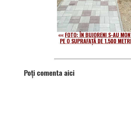
««
FOTO: ÎN BUJORENI S-AU MON
PE O SUPRAFAȚĂ DE 1.500 METR
Poți comenta aici