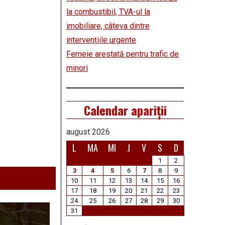
la combustibil, TVA-ul la
imobiliare, câteva dintre
intervențiile urgente
Femeie arestată pentru trafic de
minori
Calendar apariții
august 2026
L
MA
MI
J
V
S
D
1
2
3
4
5
6
7
8
9
10
11
12
13
14
15
16
17
18
19
20
21
22
23
24
25
26
27
28
29
30
31