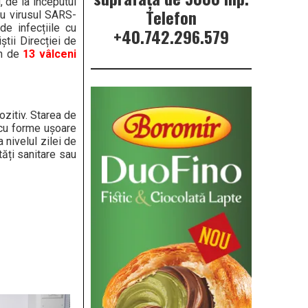
, de la începutul
Telefon
cu virusul SARS-
e infecțiile cu
+40.742.296.579
tii Direcției de
in de
13 vâlceni
ozitiv. Starea de
 cu forme ușoare
 nivelul zilei de
tăți sanitare sau