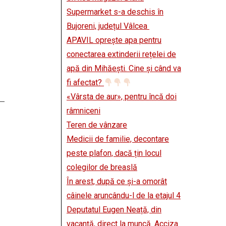
Supermarket s-a deschis în
Bujoreni, județul Vâlcea
APAVIL oprește apa pentru
conectarea extinderii rețelei de
apă din Mihăești. Cine și când va
fi afectat?
«Vârsta de aur», pentru încă doi
râmniceni
Teren de vânzare
Medicii de familie, decontare
peste plafon, dacă țin locul
colegilor de breaslă
În arest, după ce și-a omorât
câinele aruncându-l de la etajul 4
Deputatul Eugen Neață, din
vacanță, direct la muncă. Acciza