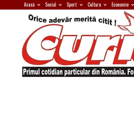
Skip
Acasă
Social
Sport
Cultura
Economie
to
content
Primul
Curierul
cotidian
particular
de
din
România