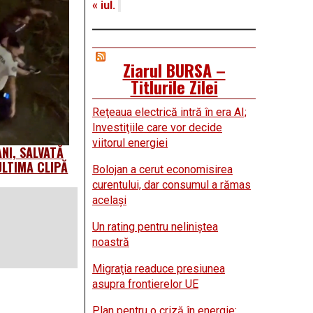
« iul.
Ziarul BURSA –
Titlurile Zilei
Reţeaua electrică intră în era AI;
Investiţiile care vor decide
viitorul energiei
NI, SALVATĂ
ULTIMA CLIPĂ
Bolojan a cerut economisirea
curentului, dar consumul a rămas
acelaşi
Un rating pentru neliniştea
noastră
Migraţia readuce presiunea
asupra frontierelor UE
Plan pentru o criză în energie: