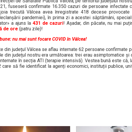
recției de Sănătate Publică Vâlcea, pe teritoriul județului nostru
2021, fuseseră confirmate 16.350 cazuri de persoane infectate 
 joia trecută Vâlcea avea înregistrate 418 decese provocate d
eclanșării pandemiei), în prima zi a acestei săptămâni, specialiș
ator» a ajuns la
431 de cazuri
! Așadar, din păcate, nu mai puț
tă de ore
(patru zile)!
i bune: nu mai sunt focare COVID în Vâlcea!
icate din județul Vâlcea se aflau internate 62 persoane confirmate p
le din județul nostru era următoarea: trei erau asimptomatice și
internate în secția ATI (terapie intensivă). Vestea bună este că, la
care să fie identificat la agenți economici, instituții publice, uni