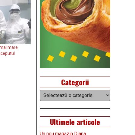
l mai mare
nceputul
Categorii
Categorii
Ultimele articole
Un nou magazin Diana