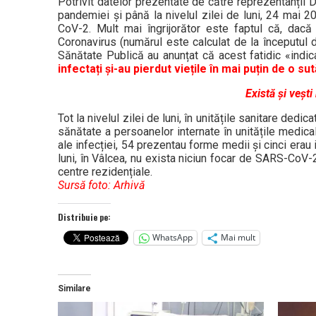
Potrivit datelor prezentate de către reprezentanții Di
pandemiei și până la nivelul zilei de luni, 24 mai 
CoV-2. Mult mai îngrijorător este faptul că, dacă
Coronavirus (numărul este calculat de la începutul d
Sănătate Publică au anunțat că acest fatidic «indic
infectați și-au pierdut viețile în mai puțin de o su
Există și veșt
Tot la nivelul zilei de luni, în unitățile sanitare ded
sănătate a persoanelor internate în unitățile medica
ale infecției, 54 prezentau forme medii și cinci erau 
luni, în Vâlcea, nu exista niciun focar de SARS-CoV-2 
centre rezidențiale.
Sursă foto: Arhivă
Distribuie pe:
WhatsApp
Mai mult
Similare