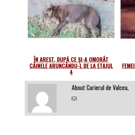
ÎN AREST, DUPĂ CE ȘI-A OMORÂT
CÂINELE ARUNCÂNDU-L DE LA ETAJUL
FEME
4
About Curierul de Valcea,
Email
the
Author