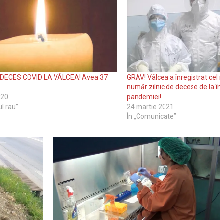
 DECES COVID LA VÂLCEA! Avea 37
GRAV! Vâlcea a înregistrat ce
număr zilnic de decese de la î
020
pandemiei!
ul rau”
24 martie 2021
În „Comunicate”