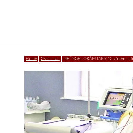
Vâlcea
Home
Ceasul rau
NE ÎNGRIJORĂM IAR!? 13 vâlceni infect