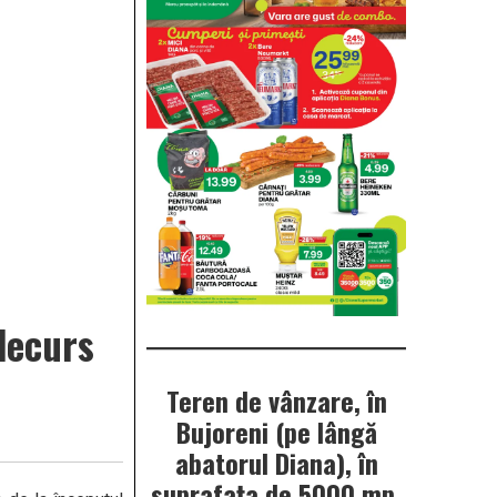
decurs
Teren de vânzare, în
Bujoreni (pe lângă
abatorul Diana), în
suprafața de 5000 mp.