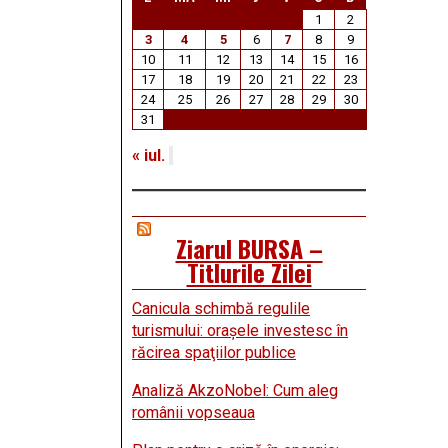
1
2
3
4
5
6
7
8
9
10
11
12
13
14
15
16
17
18
19
20
21
22
23
24
25
26
27
28
29
30
31
« iul.
Ziarul BURSA –
Titlurile Zilei
Canicula schimbă regulile
turismului: oraşele investesc în
răcirea spaţiilor publice
Analiză AkzoNobel: Cum aleg
românii vopseaua