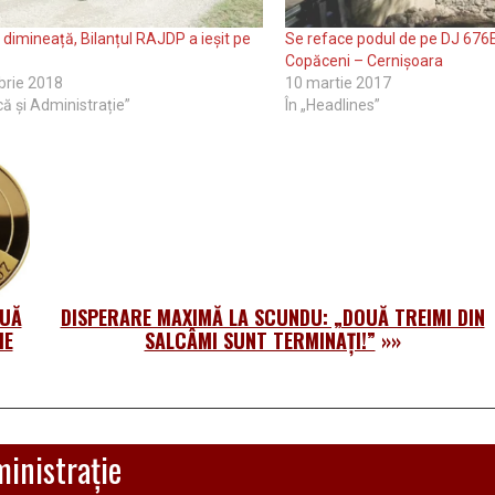
i dimineață, Bilanțul RAJDP a ieșit pe
Se reface podul de pe DJ 676E
Copăceni – Cernișoara
brie 2018
10 martie 2017
ică și Administrație”
În „Headlines”
OUĂ
DISPERARE MAXIMĂ LA SCUNDU: „DOUĂ TREIMI DIN
IE
SALCÂMI SUNT TERMINAȚI!”
»»
ministrație