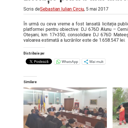
Scris de
Sebastian Iulian Circiu
, 5 mai 2017
În urmă cu ceva vreme a fost lansată licitația publ
platformei pentru obiective: DJ 676D Alunu – Cer
Oteșani, km 17+350; consolidare DJ 676D Mateești 
valoarea estimată a lucrărilor este de 1.658.547 lei.
Distribuie pe:
WhatsApp
Mai mult
Similare