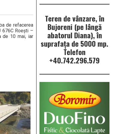
Teren de vânzare, în
Bujoreni (pe lângă
rba de refacerea
J 676C Roești –
abatorul Diana), în
 de 10 mai, iar
suprafața de 5000 mp.
Telefon
+40.742.296.579