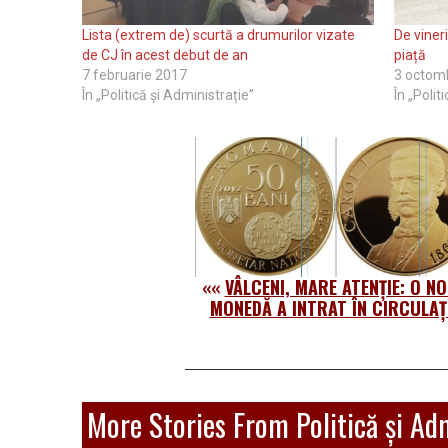
Lista (extrem de) scurtă a drumurilor vizate
De viner
de CJ în acest debut de an
piață
7 februarie 2017
3 octom
În „Politică și Administrație”
În „Polit
««
VÂLCENI, MARE ATENȚIE: O N
MONEDĂ A INTRAT ÎN CIRCULAȚ
More Stories From Politică și Ad