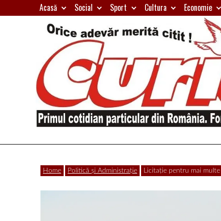
Skip
Acasă
Social
Sport
Cultura
Economie
to
content
Primul
Curierul
cotidian
Home
Politică și Administrație
Licitație pentru mai mult
particular
de
din
România