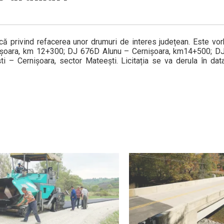
ică privind refacerea unor drumuri de interes județean. Este vo
nișoara, km 12+300; DJ 676D Alunu – Cernișoara, km14+500; D
– Cernișoara, sector Mateești. Licitația se va derula în data