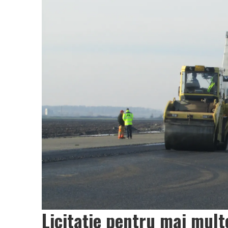
Vâlcea
Licitație pentru mai mul