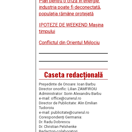
Plan pentru o criză în energie:
industria poate fi deconectată,
populaţia rămâne protejată
IPOTEZE DE WEEKEND Maşina
timpului
Conflictul din Orientul Mijlociu
Caseta redacțională
Președinte de Onoare: Ioan Barbu
Director onorific: Lilian ZAMFIROIU
Administrator: Sorin Alexandru Barbu
e-mail: office@curierul.ro
Director de Publicitate: Alin Emilian
Tudoroiu
e-mail: publicitate@curierul.ro
Corespondenți Germania:
Dr. Radu Dobrescu
Dr. Christian Pelshenke
Redactori-colaboratori