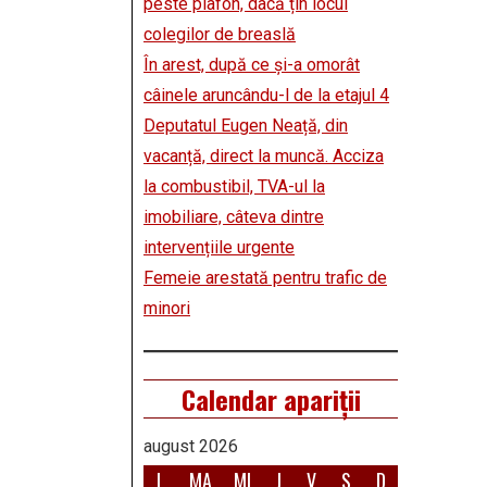
peste plafon, dacă țin locul
colegilor de breaslă
În arest, după ce și-a omorât
câinele aruncându-l de la etajul 4
Deputatul Eugen Neață, din
vacanță, direct la muncă. Acciza
la combustibil, TVA-ul la
imobiliare, câteva dintre
intervențiile urgente
Femeie arestată pentru trafic de
minori
Calendar apariții
august 2026
L
MA
MI
J
V
S
D