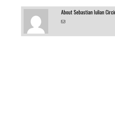
About Sebastian Iulian Circi
Email
the
Author