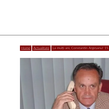
Vâlcea
Home
Actualitate
La mulți ani, Constantin Argeșanu! 15 l