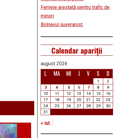
Femeie arestată pentru trafic de
minori
Bolnavul suveranist
Calendar apariții
august 2026
L
MA
MI
J
V
S
D
1
2
3
4
5
6
7
8
9
10
11
12
13
14
15
16
17
18
19
20
21
22
23
24
25
26
27
28
29
30
31
« iul.