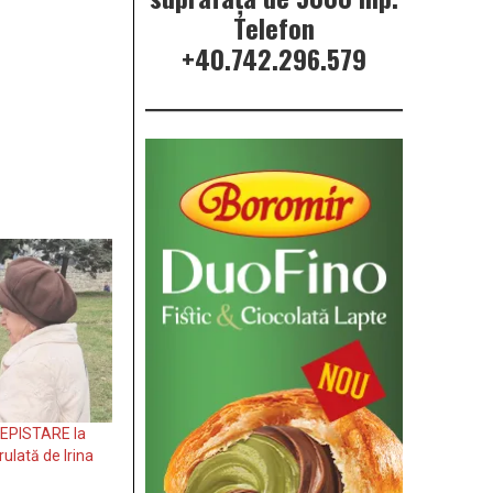
Telefon
+40.742.296.579
EPISTARE la
rulată de Irina