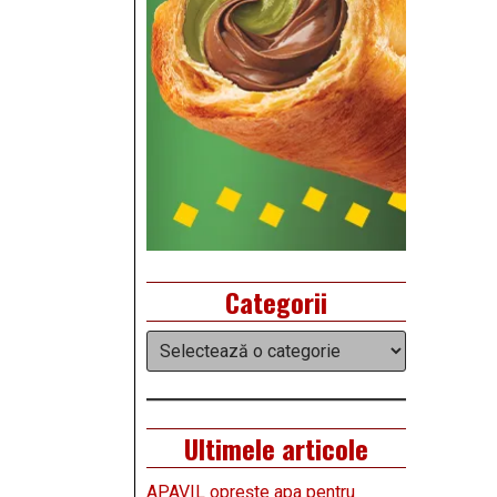
Categorii
Categorii
Ultimele articole
APAVIL oprește apa pentru