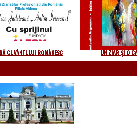
DĂ CUVÂNTULUI ROMÂNESC
UN ZIAR ȘI O C