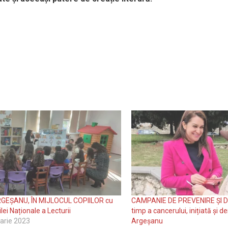
RGEȘANU, ÎN MIJLOCUL COPIILOR cu
CAMPANIE DE PREVENIRE ȘI D
Zilei Naționale a Lecturii
timp a cancerului, inițiată și de
arie 2023
Argeșanu