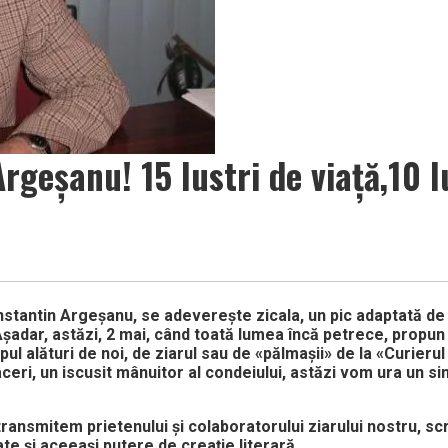
rgeșanu! 15 lustri de viață,10 l
onstantin Argeșanu, se adeverește zicala, un pic adaptată de
 Așadar, astăzi, 2 mai, când toată lumea încă petrece, propu
pul alături de noi, de ziarul sau de «pălmașii» de la «Curieru
ceri, un iscusit mânuitor al condeiului, astăzi vom ura un si
îi transmitem prietenului și colaboratorului ziarului nostru, scr
e și aceeași putere de creație literară.