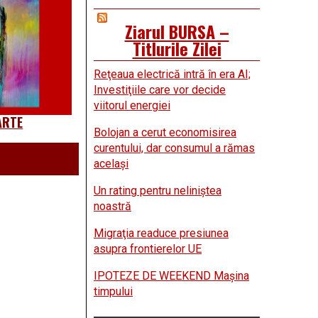
Ziarul BURSA –
Titlurile Zilei
Reţeaua electrică intră în era AI;
Investiţiile care vor decide
viitorul energiei
ARTE
Bolojan a cerut economisirea
curentului, dar consumul a rămas
acelaşi
Un rating pentru neliniştea
noastră
Migraţia readuce presiunea
asupra frontierelor UE
IPOTEZE DE WEEKEND Maşina
timpului