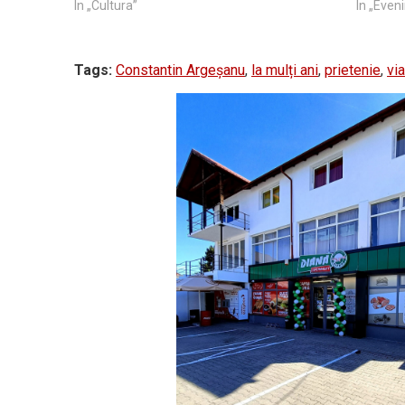
În „Cultura”
În „Even
Tags:
Constantin Argeșanu
,
la mulți ani
,
prietenie
,
vi