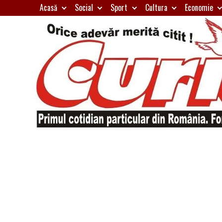
Skip
Acasă
Social
Sport
Cultura
Economie
to
content
Primul
Curierul
cotidian
particular
de
din
România