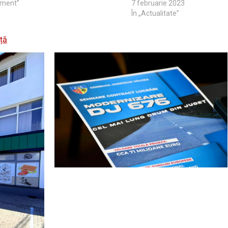
iment”
7 februarie 2023
În „Actualitate”
ață