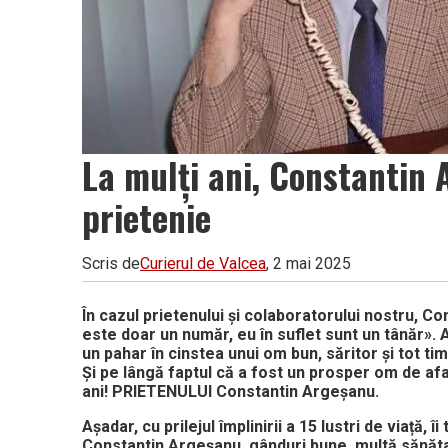
La mulți ani, Constantin A
prietenie
Scris de
Curierul de Valcea
, 2 mai 2025
În cazul prietenului și colaboratorului nostru, C
este doar un număr, eu în suflet sunt un tânăr».
un pahar în cinstea unui om bun, săritor și tot tim
Și pe lângă faptul că a fost un prosper om de afa
ani! PRIETENULUI Constantin Argeșanu.
Așadar, cu prilejul împlinirii a 15 lustri de viață, 
Constantin Argeșanu, gânduri bune, multă sănătat