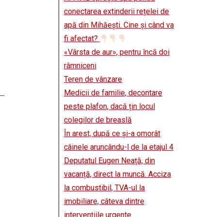
conectarea extinderii rețelei de
apă din Mihăești. Cine și când va
fi afectat?
«Vârsta de aur», pentru încă doi
râmniceni
Teren de vânzare
Medicii de familie, decontare
peste plafon, dacă țin locul
colegilor de breaslă
În arest, după ce și-a omorât
câinele aruncându-l de la etajul 4
Deputatul Eugen Neață, din
vacanță, direct la muncă. Acciza
la combustibil, TVA-ul la
imobiliare, câteva dintre
intervențiile urgente