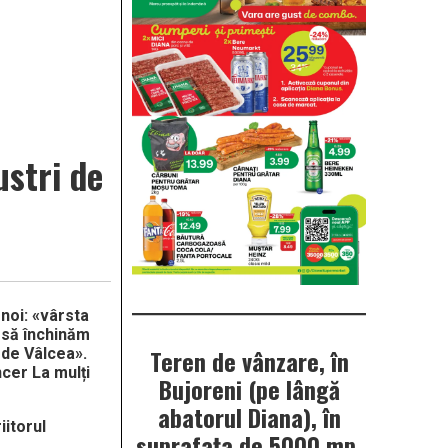
ustri de
 noi: «vârsta
n să închinăm
Teren de vânzare, în
l de Vâlcea».
ncer La mulți
Bujoreni (pe lângă
abatorul Diana), în
iitorul
suprafața de 5000 mp.