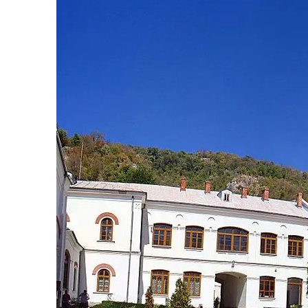
Vâlcea