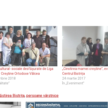
cultural- sociale desfăşurate de Liga
„Cinstirea mamei creștine”, e
 Creştine Ortodoxe Vâlcea
Centrul Bistrița
mbrie 2018
24 martie 2017
litate”
În „Eveniment”
stirea Bistrița
,
persoane vârstnice