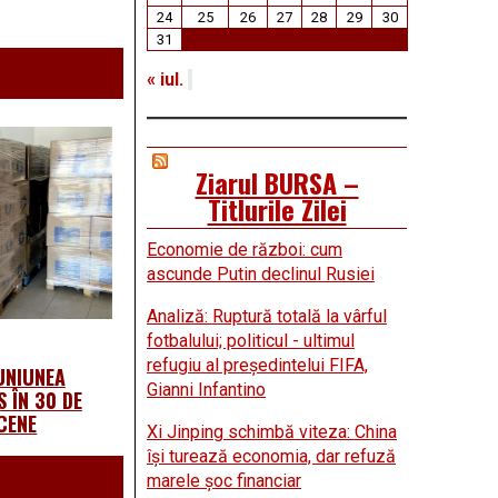
24
25
26
27
28
29
30
31
« iul.
Ziarul BURSA –
Titlurile Zilei
Economie de război: cum
ascunde Putin declinul Rusiei
Analiză: Ruptură totală la vârful
fotbalului; politicul - ultimul
refugiu al preşedintelui FIFA,
UNIUNEA
Gianni Infantino
 ÎN 30 DE
CENE
Xi Jinping schimbă viteza: China
îşi turează economia, dar refuză
marele şoc financiar