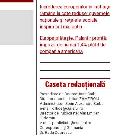
Încrederea europenilor în instituţii
rămâne la cote reduse: guvernele
naţionale şi reţelele sociale
inspiră cel mai puţin
Europa plăteşte, Palantir profită:
impozit de numai 1,4% plătit de
compania americană
Caseta redacțională
Președinte de Onoare: Ioan Barbu
Director onorific: Lilian ZAMFIROIU
Administrator: Sorin Alexandru Barbu
e-mail: office@curierul.ro
Director de Publicitate: Alin Emilian
Tudoroiu
e-mail: publicitate@curierul.ro
Corespondenți Germania:
Dr. Radu Dobrescu