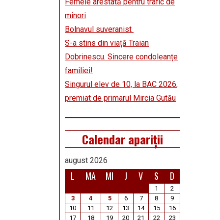
Femeie arestată pentru trafic de
minori
Bolnavul suveranist
S-a stins din viață Traian
Dobrinescu. Sincere condoleanțe
familiei!
Singurul elev de 10, la BAC 2026,
premiat de primarul Mircia Gutău
Calendar apariții
august 2026
L
MA
MI
J
V
S
D
1
2
3
4
5
6
7
8
9
10
11
12
13
14
15
16
17
18
19
20
21
22
23