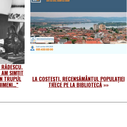
 RĂDESCU,
 AM SIMŢIT
ÎN TRUPUL
LA COSTEȘTI, RECENSĂMÂNTUL POPULAȚIEI
NIMENI…”
TRECE PE LA BIBLIOTECĂ
»»