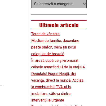
Categorii
Ultimele articole
Teren de vânzare
Medicii de familie, decontare
peste plafon, dacă țin locul
colegilor de breaslă
În arest, după ce și-a omorât
câinele aruncându-l de la etajul 4
Deputatul Eugen Neață, din
vacanță, direct la muncă. Acciza
la combustibil, TVA-ul la
imobiliare, câteva dintre
intervențiile urgente