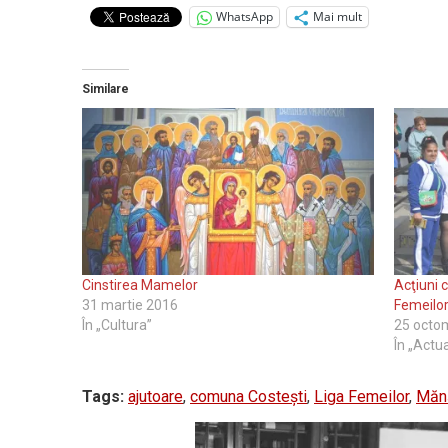
WhatsApp
Mai mult
Similare
Cinstirea Mamelor
Acţiuni 
31 martie 2016
Femeilor
În „Cultura”
25 octo
În „Actua
Tags:
ajutoare
,
comuna Costești
,
Liga Femeilor
,
Mănă