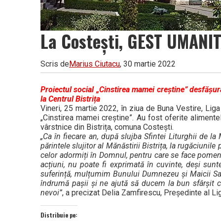
La Costești, GEST UMANIT
Scris de
Marius Ciutacu
, 30 martie 2022
Proiectul social „Cinstirea mamei creștine” desfășu
la Centrul Bistrița
Vineri, 25 martie 2022, în ziua de Buna Vestire, Lig
„Cinstirea mamei creștine”. Au fost oferite aliment
vârstnice din Bistrița, comuna Costești.
„Ca în fiecare an, după slujba Sfintei Liturghii de la
părintele slujitor al Mănăstirii Bistrița, la rugăciuni
celor adormiți în Domnul, pentru care se face pomeni
acțiuni, nu poate fi exprimată în cuvinte, deși sun
suferință, mulțumim Bunului Dumnezeu și Maicii Sal
îndrumă pașii și ne ajută să ducem la bun sfârșit
nevoi”
, a precizat Delia Zamfirescu, Președinte al L
Distribuie pe: