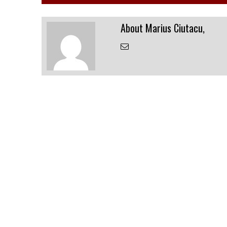
About Marius Ciutacu,
Email
the
Author