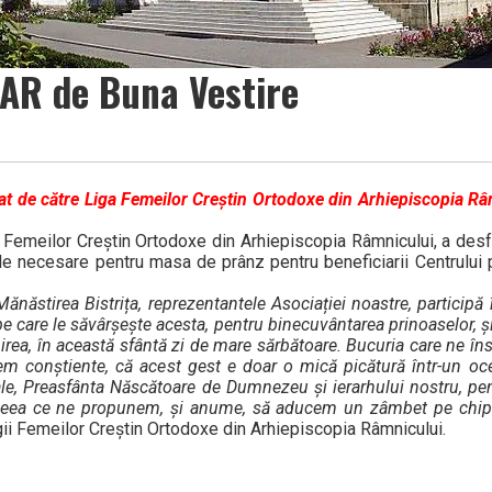
AR de Buna Vestire
rat de către Liga Femeilor Creștin Ortodoxe din Arhiepiscopia Râ
a Femeilor Creștin Ortodoxe din Arhiepiscopia Râmnicului, a desf
ele necesare pentru masa de prânz pentru beneficiarii Centrului
 Mănăstirea Bistrița, reprezentantele Asociației noastre, participă 
le pe care le săvârșește acesta, pentru binecuvântarea prinoaselor, ș
rea, în această sfântă zi de mare sărbătoare. Bucuria care ne îns
tem conștiente, că acest gest e doar o mică picătură într-un oce
e, Preasfânta Născătoare de Dumnezeu și ierarhului nostru, pen
 ceea ce ne propunem, și anume, să aducem un zâmbet pe chipul
igii Femeilor Creștin Ortodoxe din Arhiepiscopia Râmnicului.