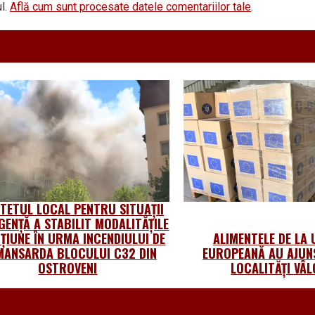
l.
Află cum sunt procesate datele comentariilor tale
.
TETUL LOCAL PENTRU SITUAŢII
GENŢĂ A STABILIT MODALITĂŢILE
ŢIUNE ÎN URMA INCENDIULUI DE
ALIMENTELE DE LA 
MANSARDA BLOCULUI C32 DIN
EUROPEANĂ AU AJUNS
OSTROVENI
LOCALITĂȚI VÂL