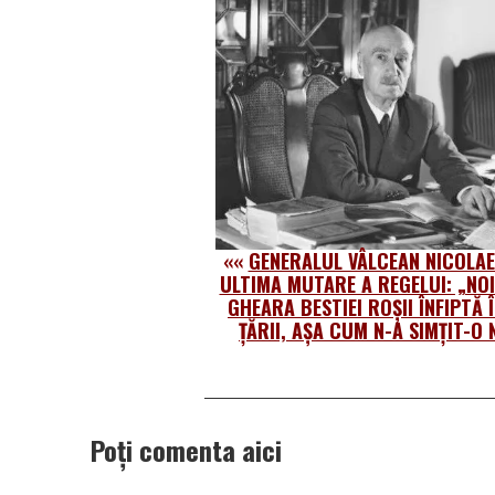
««
GENERALUL VÂLCEAN NICOLAE
ULTIMA MUTARE A REGELUI: „NOI
GHEARA BESTIEI ROŞII ÎNFIPTĂ 
ŢĂRII, AŞA CUM N-A SIMŢIT-O 
Poți comenta aici