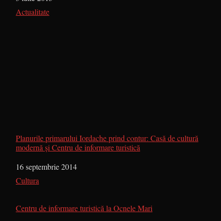
În legătură cu
Actualitate
Planurile primarului Iordache prind contur: Casă de cultură
modernă şi Centru de informare turistică
Dată
16 septembrie 2014
În legătură cu
Cultura
Centru de informare turistică la Ocnele Mari