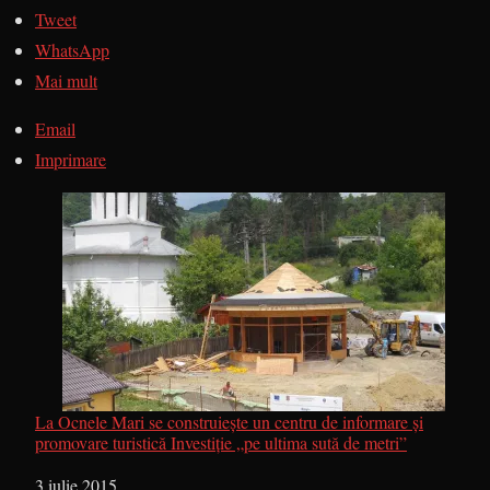
Tweet
WhatsApp
Mai mult
Email
Imprimare
La Ocnele Mari se construieşte un centru de informare şi
promovare turistică Investiţie „pe ultima sută de metri”
Dată
3 iulie 2015