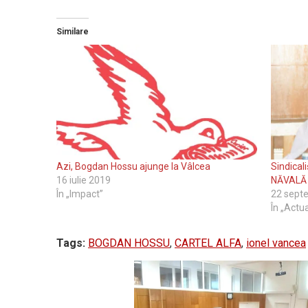
Similare
Azi, Bogdan Hossu ajunge la Vâlcea
Sindicali
16 iulie 2019
NĂVALĂ 
În „Impact”
22 sept
În „Actua
Tags:
BOGDAN HOSSU
,
CARTEL ALFA
,
ionel vancea