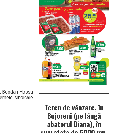
lui, Bogdan Hossu
blemele sindicale
Teren de vânzare, în
Bujoreni (pe lângă
abatorul Diana), în
suprafața de 5000 mp.