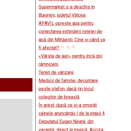
Supermarket s-a deschis în
Bujoreni, județul Vâlcea
APAVIL oprește apa pentru
conectarea extinderii rețelei de
apă din Mihăești. Cine și când va
fi afectat?
«Vârsta de aur», pentru încă doi
râmniceni
Teren de vânzare
Medicii de familie, decontare
peste plafon, dacă țin locul
colegilor de breaslă
În arest, după ce și-a omorât
câinele aruncându-l de la etajul 4
Deputatul Eugen Neață, din
vacanță, direct la muncă. Acciza