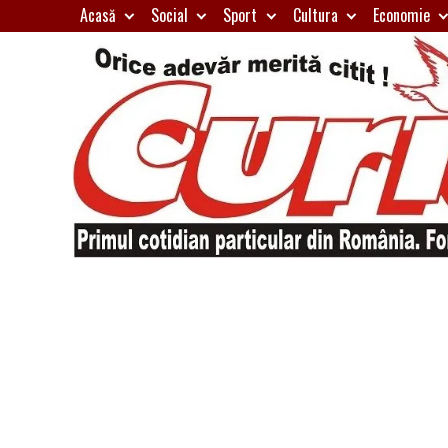
Skip
Acasă
Social
Sport
Cultura
Economie
to
content
Primul
Curierul
cotidian
particular
de
din
România