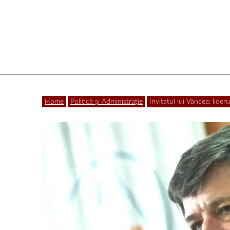
Vâlcea
Home
Politică și Administrație
Invitatul lui Vâncea: lide