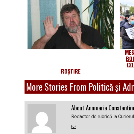
MES
BOG
CO
ROȘTIRE
More Stories From Politică și Ad
About Anamaria Constantin
Redactor de rubrică la Curieru
Email
the