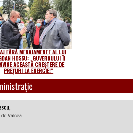
AJ FĂRĂ MENAJAMENTE AL LUI
DAN HOSSU: „GUVERNULUI ÎI
NVINE ACEASTĂ CREȘTERE DE
PREȚURI LA ENERGIE!”
ministrație
escu,
l de Vâlcea