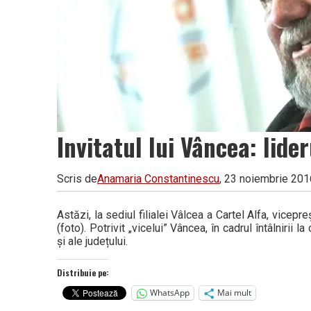
Invitatul lui Vâncea: lide
Scris de
Anamaria Constantinescu
, 23 noiembrie 201
Astăzi, la sediul filialei Vâlcea a Cartel Alfa, vicep
(foto). Potrivit „vicelui” Vâncea, în cadrul întâlniri
și ale județului.
Distribuie pe:
WhatsApp
Mai mult