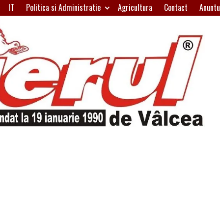
IT
Politica si Administratie
Agricultura
Contact
Anuntu
H
W
A