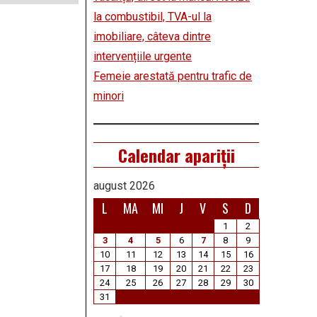
la combustibil, TVA-ul la
imobiliare, câteva dintre
intervențiile urgente
Femeie arestată pentru trafic de
minori
Calendar apariții
august 2026
L
MA
MI
J
V
S
D
1
2
3
4
5
6
7
8
9
10
11
12
13
14
15
16
17
18
19
20
21
22
23
24
25
26
27
28
29
30
31