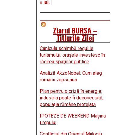
« iul.
Ziarul BURSA –
Titlurile Zilei
Canicula schimbă regulile
turismului: oraşele investesc în
răcirea spaţiilor publice
Analiză AkzoNobel: Cum aleg
românii vopseaua
Plan pentru o criză în energie:
industria poate fi deconectată,
populaţia rămâne protejată
IPOTEZE DE WEEKEND Maşina
timpului
Conflictul din Orientul Mijlociu