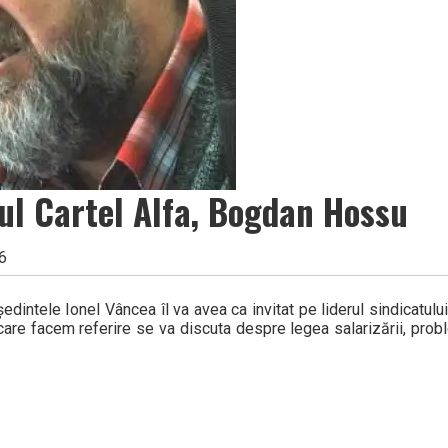
rul Cartel Alfa, Bogdan Hossu
6
reședintele Ionel Vâncea îl va avea ca invitat pe liderul sindicatu
i la care facem referire se va discuta despre legea salarizării, pro