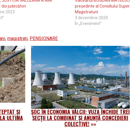
i, JUSTIȚIA VÂLCEANĂ A MAI
Vâlceanul BOGDAN MATEESCU
doi judecători
președinte al Consiliului Superi
rie 2023
Magistraturii
ct”
3 decembrie 2020
În „Eveniment”
ani
,
magistrați
,
PENSIONARE
EPTAT ȘI
ȘOC ÎN ECONOMIA VÂLCII: VUZA ÎNCHIDE TREI
 LA ULTIMA
SECȚII LA COMBINAT ȘI ANUNȚĂ CONCEDIERI
COLECTIVE!
»»