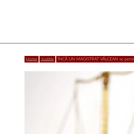
Vâlcea
Home
Justitie
ÎNCĂ UN MAGISTRAT VÂLCEAN se pensi