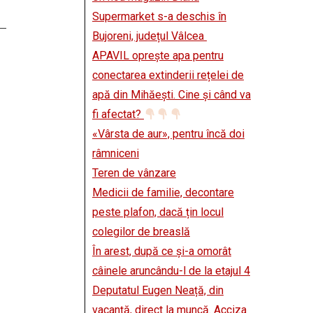
Supermarket s-a deschis în
Bujoreni, județul Vâlcea
APAVIL oprește apa pentru
conectarea extinderii rețelei de
apă din Mihăești. Cine și când va
fi afectat?
«Vârsta de aur», pentru încă doi
râmniceni
Teren de vânzare
Medicii de familie, decontare
peste plafon, dacă țin locul
colegilor de breaslă
În arest, după ce și-a omorât
câinele aruncându-l de la etajul 4
Deputatul Eugen Neață, din
vacanță, direct la muncă. Acciza