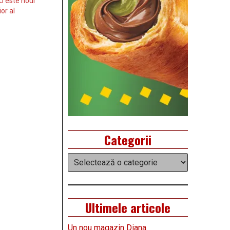
 este noul
or al
Categorii
Categorii
Ultimele articole
Un nou magazin Diana