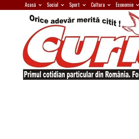
Skip
Acasă
Social
Sport
Cultura
Economie
to
content
Primul
Curierul
cotidian
particular
de
din
România