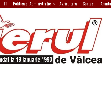
IT
Politica si Administratie
Agricultura
Contact
Anuntu
H
W
A