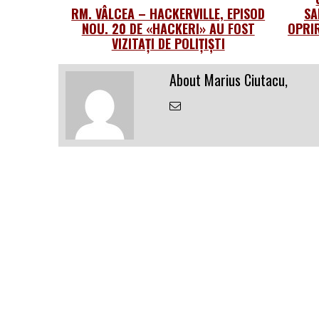
RM. VÂLCEA – HACKERVILLE, EPISOD
SA
NOU. 20 DE «HACKERI» AU FOST
OPRIR
VIZITAȚI DE POLIȚIȘTI
About Marius Ciutacu,
Email
the
Author