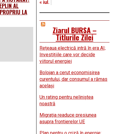
« iul.
EPLIN AL
 PROPRIU LA
Ziarul BURSA –
Titlurile Zilei
Reţeaua electrică intră în era AI;
Investiţiile care vor decide
viitorul energiei
Bolojan a cerut economisirea
curentului, dar consumul a rămas
acelaşi
Un rating pentru neliniştea
noastră
Migraţia readuce presiunea
asupra frontierelor UE
Plan pentru o criză în energie: