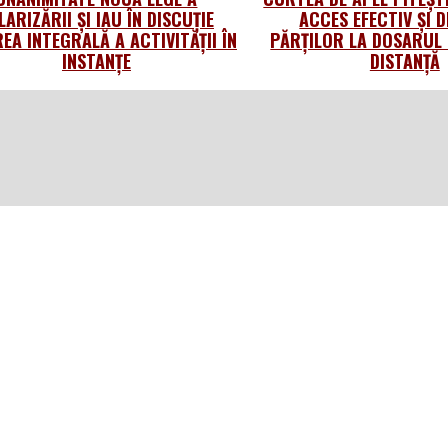
LARIZĂRII ȘI IAU ÎN DISCUȚIE
ACCES EFECTIV ŞI D
EA INTEGRALĂ A ACTIVITĂȚII ÎN
PĂRŢILOR LA DOSARUL
INSTANȚE
DISTANŢĂ