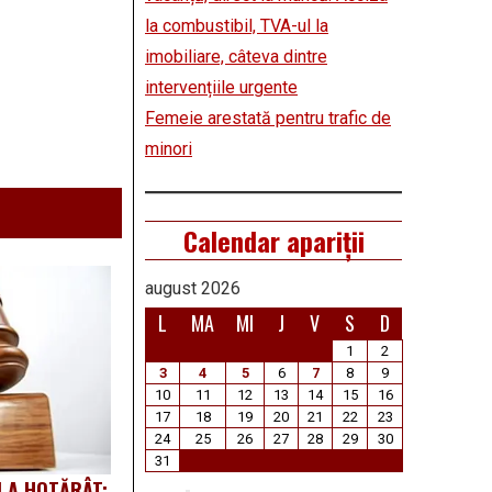
la combustibil, TVA-ul la
imobiliare, câteva dintre
intervențiile urgente
Femeie arestată pentru trafic de
minori
Calendar apariții
august 2026
L
MA
MI
J
V
S
D
1
2
3
4
5
6
7
8
9
10
11
12
13
14
15
16
17
18
19
20
21
22
23
24
25
26
27
28
29
30
31
I A HOTĂRÂT: