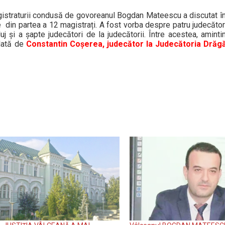
agistraturii condusă de govoreanul Bogdan Mateescu a discutat în 
ie din partea a 12 magistrați. A fost vorba despre patru judecăto
luj și a șapte judecători de la judecătorii. Între acestea, amin
ulată de
Constantin Coșerea, judecător la Judecătoria Drăg