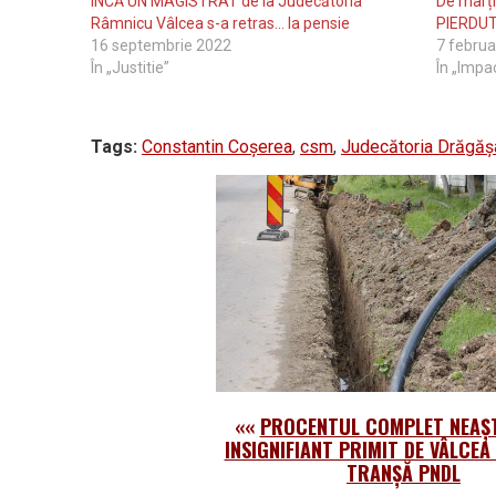
ÎNCĂ UN MAGISTRAT de la Judecătoria
De marț
Râmnicu Vâlcea s-a retras… la pensie
PIERDUT 
16 septembrie 2022
7 februa
În „Justitie”
În „Impa
Tags:
Constantin Coșerea
,
csm
,
Judecătoria Drăgăș
««
PROCENTUL COMPLET NEAȘT
INSIGNIFIANT PRIMIT DE VÂLCEA
TRANȘĂ PNDL