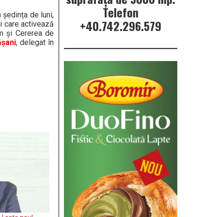
Telefon
ședința de luni,
+40.742.296.579
ri care activează
tim și Cererea de
ășani
, delegat în