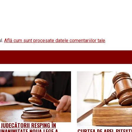
l.
Află cum sunt procesate datele comentariilor tale
.
JUDECĂTORII RESPING ÎN
UNANIMITATE NOUA LEGE A
CURTEA DE APEL PITEȘT