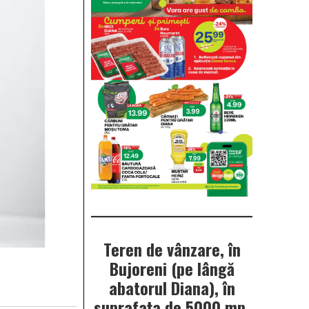
Teren de vânzare, în
Bujoreni (pe lângă
abatorul Diana), în
suprafața de 5000 mp.