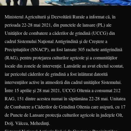
Ministerul Agriculturii și Dezvoltării Rurale a informat că, în
perioada 22-28 mai 2021, din punctele de lansare (PL) ale
Unităților de combatere a căderilor de grindină (UCCG) din
cadrul Sistemului Național Antigrindină și de Creștere a
Precipitațiilor (SNACP), au fost lansate 305 rachete antigrindină
(RAG), pentru protejarea culturilor agricole și a comunităților
locale din zonele de intervenție. Lansările au avut efectul scontat,
iar pericolul căderilor de grindină a fost înlăturat datorită
intervențiilor active în atmosferă din cadrul unităților Sistemului.
Între 15 aprilie și 28 mai 2021, UCCG Oltenia a consumat 212
RAG, 151 dintre acestea numai în săptămâna 22-28 mai. Unitatea
de Combatere a Căderilor de Grindină Oltenia care asigură, cu 17
de Puncte de Lansare protecția culturilor agricole în județele Olt,
Dolj, Vâlcea, Mehedinți.