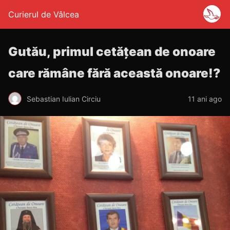
Curierul de Vâlcea
Gutău, primul cetăţean de onoare
care rămâne fără această onoare!?
Sebastian Iulian Circiu
11 ani ago