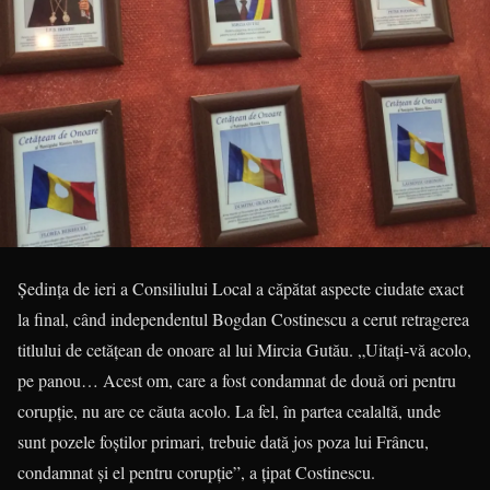
Şedinţa de ieri a Consiliului Local a căpătat aspecte ciudate exact
la final, când independentul Bogdan Costinescu a cerut retra­ge­rea
titlului de cetăţean de onoa­re al lui Mircia Gutău. „Uitaţi-vă acolo,
pe panou… Acest om, care a fost condamnat de două ori pentru
corupţie, nu are ce căuta acolo. La fel, în partea cealaltă, unde
sunt pozele foştilor primari, trebuie dată jos poza lui Frâncu,
condamnat şi el pentru corupţie”, a ţipat Costinescu.