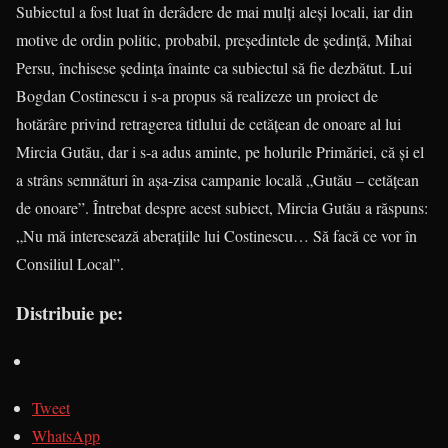
Subiectul a fost luat în derâ­dere de mai mulţi aleşi locali, iar din
motive de ordin politic, pro­babil, preşedintele de şedinţă, Mi­hai
Persu, închisese şedinţa înainte ca subiectul să fie dezbătut. Lui
Bogdan Costinescu i s-a propus să realizeze un proiect de
hotărâre privind retragerea titlului de cetă­ţean de onoare al lui
Mircia Gutău, dar i s-a adus aminte, pe holurile Pri­măriei, că şi el
a strâns sem­nă­turi în aşa-zisa campanie locală „Gutău – cetăţean
de onoare”. Întrebat despre acest subiect, Mir­cia Gutău a răspuns:
„Nu mă inte­resează aberaţiile lui Costinescu… Să facă ce vor în
Consiliul Local”.
Distribuie pe:
Tweet
WhatsApp