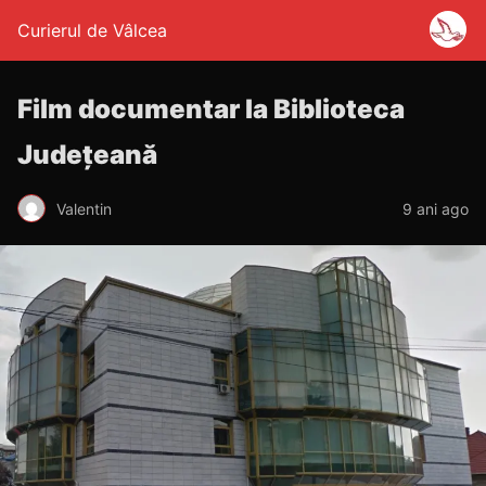
Curierul de Vâlcea
Film documentar la Biblioteca
Județeană
Valentin
9 ani ago