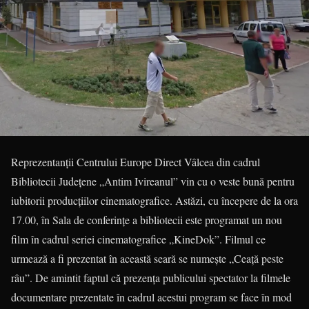
Reprezentanții Centrului Europe Di­rect Vâlcea din cadrul
Bibliotecii Județene „Antim Ivireanul” vin cu o veste bună pentru
iubitorii producțiilor cinematografice. Astăzi, cu începere de la ora
17.00, în Sala de conferințe a biblio­tecii este programat un nou
film în cadrul seriei cinematografice „KineDok”. Filmul ce
urmează a fi prezentat în această seară se numește „Ceață peste
râu”. De amintit faptul că prezența publicului spectator la filmele
documentare prezentate în cadrul acestui program se face în mod