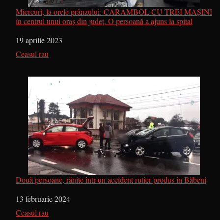
Miercuri, la orele prânzului: CARAMBOL CU TREI MAȘINI
în centrul unui oraș din județ. O persoană a ajuns la spital
Dată
19 aprilie 2023
În legătură cu
Ceasul rau
Două persoane, rănite într-un accident rutier produs în Băbeni
Dată
13 februarie 2024
În legătură cu
Ceasul rau