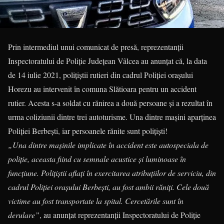
Prin intermediul unui comunicat de presă, reprezentanții
Inspectoratului de Poliție Județean Vâlcea au anunțat că, la data
de 14 iulie 2021, polițiștii rutieri din cadrul Poliției orașului
Horezu au intervenit în comuna Slătioara pentru un accident
rutier. Acesta s-a soldat cu rănirea a două persoane și a rezultat în
urma coliziunii dintre trei autoturisme. Una dintre mașini aparținea
Poliției Berbești, iar persoanele rănite sunt polițiști!
„Una dintre mașinile implicate în accident este autospeciala de
poliție, aceasta fiind cu semnale acustice și luminoase în
funcțiune. Polițiștii aflați în exercitarea atribuțiilor de serviciu, din
cadrul Poliției orașului Berbești, au fost ambii răniți. Cele două
victime au fost transportate la spital. Cercetările sunt în
derulare”
, au anunțat reprezentanții Inspectoratului de Poliție