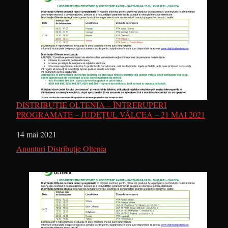
DISTRIBUȚIE OLTENIA – ÎNTRERUPERI
PROGRAMATE – JUDEȚUL VÂLCEA – 21 MAI 2021
Dată
14 mai 2021
În legătură cu
Anunturi Distribuție Oltenia