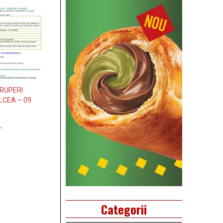
ERUPERI
CEA – 09
”
Categorii