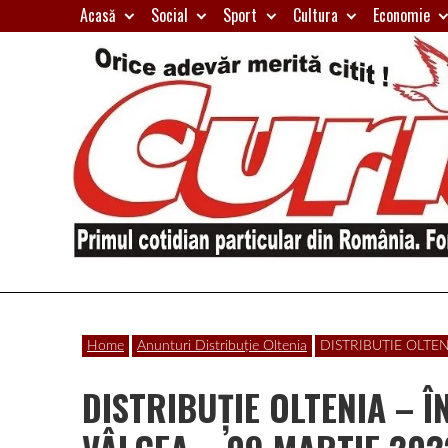
Skip
Acasă
Social
Sport
Cultura
Economie
to
content
Primul
Curierul
cotidian
Home
Anunturi Distribuție Oltenia
DISTRIBUȚIE OLTE
particular
de
din
DISTRIBUȚIE OLTENIA –
România