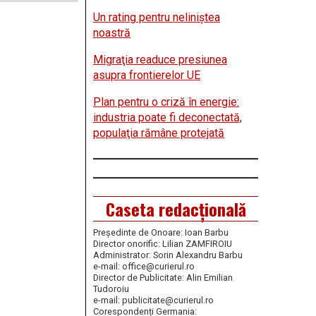
Un rating pentru neliniştea
noastră
Migraţia readuce presiunea
asupra frontierelor UE
Plan pentru o criză în energie:
industria poate fi deconectată,
populaţia rămâne protejată
Caseta redacțională
Președinte de Onoare: Ioan Barbu
Director onorific: Lilian ZAMFIROIU
Administrator: Sorin Alexandru Barbu
e-mail: office@curierul.ro
Director de Publicitate: Alin Emilian
Tudoroiu
e-mail: publicitate@curierul.ro
Corespondenți Germania: