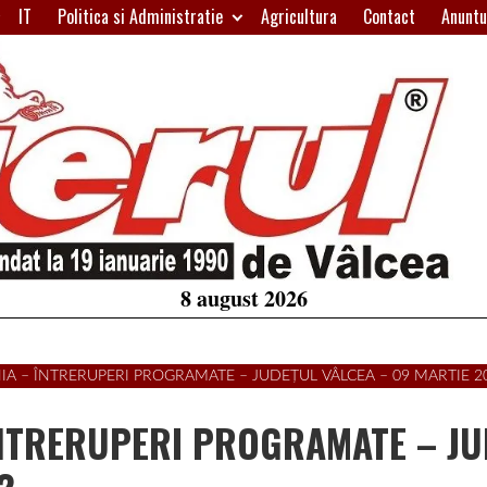
IT
Politica si Administratie
Agricultura
Contact
Anuntu
H
W
A
8 august 2026
NIA – ÎNTRERUPERI PROGRAMATE – JUDEȚUL VÂLCEA – 09 MARTIE 2
 ÎNTRERUPERI PROGRAMATE – J