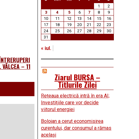
1
2
3
4
5
6
7
8
9
10
11
12
13
14
15
16
17
18
19
20
21
22
23
24
25
26
27
28
29
30
31
« iul.
 ÎNTRERUPERI
 VÂLCEA – 11
Ziarul BURSA –
Titlurile Zilei
Reţeaua electrică intră în era AI;
Investiţiile care vor decide
viitorul energiei
Bolojan a cerut economisirea
curentului, dar consumul a rămas
acelaşi