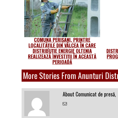
COMUNA PERIȘANI, PRINTRE
LOCALITĂȚILE DIN VÂLCEA ÎN CARE
DISTRIBUȚIE ENERGIE OLTENIA
DISTR
REALIZEAZĂ INVESTIȚII ÎN ACEASTĂ
PROG
PERIOADĂ
More Stories From Anunturi Distr
About Comunicat de presă,
Email
the
Author