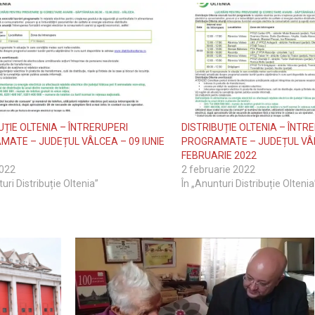
UȚIE OLTENIA – ÎNTRERUPERI
DISTRIBUȚIE OLTENIA – ÎNTR
ATE – JUDEȚUL VÂLCEA – 09 IUNIE
PROGRAMATE – JUDEȚUL VÂL
FEBRUARIE 2022
2022
2 februarie 2022
uri Distribuție Oltenia”
În „Anunturi Distribuție Oltenia