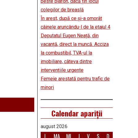
peste plafon, dacă țin locul
colegilor de breaslă
În arest, după ce și-a omorât
câinele aruncându-l de la etajul 4
Deputatul Eugen Neață, din
vacanță, direct la muncă. Acciza
la combustibil, TVA-ul la
imobiliare, câteva dintre
intervențiile urgente
Femeie arestată pentru trafic de
minori
Calendar apariții
august 2026
L
MA
MI
J
V
S
D