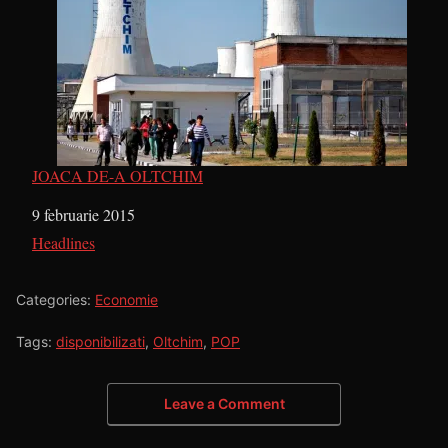
JOACA DE-A OLTCHIM
Dată
9 februarie 2015
În legătură cu
Headlines
Categories:
Economie
Tags:
disponibilizati
,
Oltchim
,
POP
Leave a Comment