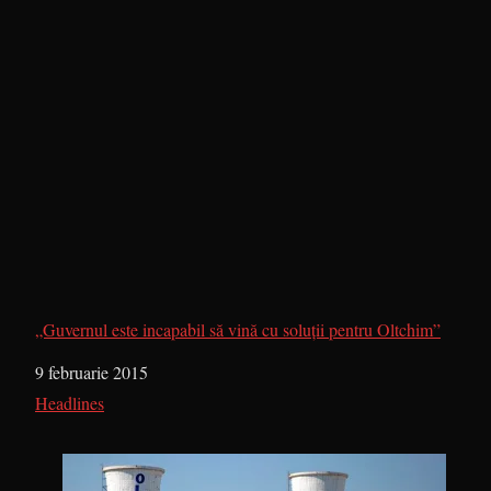
„Guvernul este incapabil să vină cu soluții pentru Oltchim”
Dată
9 februarie 2015
În legătură cu
Headlines