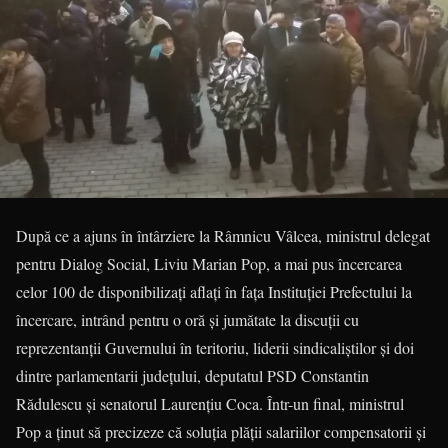
După ce a ajuns în întârziere la Râmnicu Vâlcea, ministrul delegat
pentru Dialog Social, Liviu Marian Pop, a mai pus încercarea
celor 100 de disponibilizați aflați în fața Instituției Prefectului la
încercare, intrând pentru o oră și jumătate la discuții cu
reprezentanții Guvernului în teritoriu, liderii sindicaliștilor și doi
dintre parlamentarii județului, deputatul PSD Constantin
Rădulescu și senatorul Laurențiu Coca. Într-un final, ministrul
Pop a ținut să precizeze că soluția plății salariilor compensatorii și