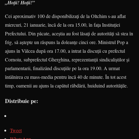
„Hoții! Hoții!”
Cei aproximativ 100 de disponibilizați de la Oltchim s-au aflat
miercuri, 21 ianuarie, încă de la ora 15.00, în fața Instituției
Prefectului. Din păcate, aceștia au fost lăsați de autorități să stea în
frig, să aștepte un răspuns la doleanțe cinci ore. Ministrul Pop a
ajuns în Vâlcea după ora 17.00, a intrat la discuții cu prefectul
Cornoiu, subprefectul Gherghina, reprezentanții sindicaliștilor și
parlamentarii, finalizând discuțiile pe la ora 19.00. A urmat
întâlnirea cu mass-media pentru încă 40 de minute. În tot acest
timp, oamenii au ajuns la capătul răbdării, huiduind autoritățile.
Distribuie pe:
Tweet
WhatsApp