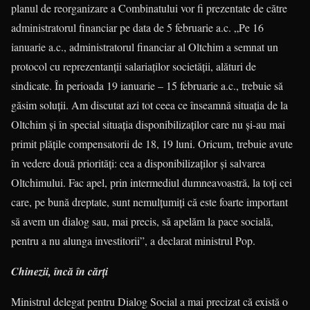
planul de reorganizare a Combinatului vor fi prezentate de către
administratorul financiar pe data de 5 februarie a.c. „Pe 16
ianuarie a.c., administratorul financiar al Oltchim a semnat un
protocol cu reprezentanții salariaților societății, alături de
sindicate. În perioada 19 ianuarie – 15 februarie a.c., trebuie să
găsim soluții. Am discutat azi tot ceea ce înseamnă situația de la
Oltchim și în special situația disponibilizaților care nu și-au mai
primit plățile compensatorii de 18, 19 luni. Oricum, trebuie avute
în vedere două priorități: cea a disponi­bili­zaților și salvarea
Oltchimului. Fac apel, prin intermediul dumneavoastră, la toți cei
care, pe bună dreptate, sunt nemulțumiți că este foarte important
să avem un dialog sau, mai precis, să apelăm la pace socială,
pentru a nu alunga investitorii”, a declarat ministrul Pop.
Chinezii, încă în cărți
Ministrul delegat pentru Dialog Social a mai precizat că există o