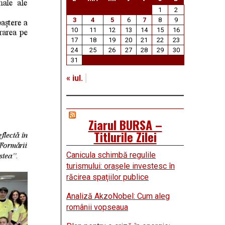
1
2
3
4
5
6
7
8
9
10
11
12
13
14
15
16
17
18
19
20
21
22
23
24
25
26
27
28
29
30
31
« iul.
Ziarul BURSA –
Titlurile Zilei
Canicula schimbă regulile
turismului: oraşele investesc în
răcirea spaţiilor publice
Analiză AkzoNobel: Cum aleg
românii vopseaua