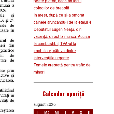
peste plafon, dacă țin locul
colegilor de breaslă
În arest, după ce și-a omorât
câinele aruncându-l de la etajul 4
Deputatul Eugen Neață, din
vacanță, direct la muncă. Acciza
la combustibil, TVA-ul la
imobiliare, câteva dintre
intervențiile urgente
Femeie arestată pentru trafic de
minori
Calendar apariții
august 2026
L
MA
MI
J
V
S
D