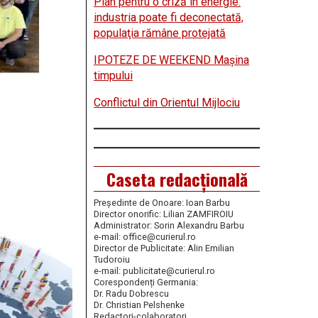
Plan pentru o criză în energie:
industria poate fi deconectată,
populaţia rămâne protejată
IPOTEZE DE WEEKEND Maşina
timpului
Conflictul din Orientul Mijlociu
Caseta redacțională
Președinte de Onoare: Ioan Barbu
Director onorific: Lilian ZAMFIROIU
Administrator: Sorin Alexandru Barbu
e-mail: office@curierul.ro
Director de Publicitate: Alin Emilian
Tudoroiu
e-mail: publicitate@curierul.ro
Corespondenți Germania:
Dr. Radu Dobrescu
Dr. Christian Pelshenke
Redactori-colaboratori