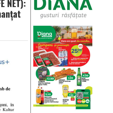
FE NET):
nanțat