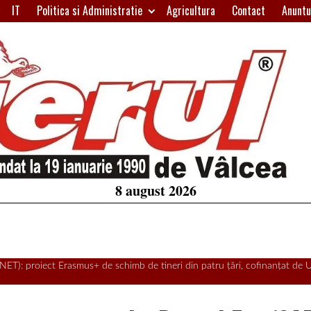
IT
Politica si Administratie
Agricultura
Contact
Anuntu
H
W
A
8 august 2026
 NET): proiect Erasmus+ de schimb de tineri din patru țări, cofinanțat de