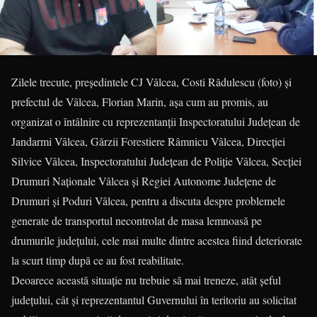
Zilele trecute, președintele CJ Vâlcea, Costi Rădulescu (foto) și
prefectul de Vâlcea, Florian Marin, așa cum au promis, au
organizat o întâlnire cu reprezentanții Inspectoratului Judeţean de
Jandarmi Vâlcea, Gărzii Forestiere Râmnicu Vâlcea, Direcţiei
Silvice Vâlcea, Inspectoratului Judeţean de Poliţie Vâlcea, Secţiei
Drumuri Naţionale Vâlcea şi Regiei Autonome Judeţene de
Drumuri şi Poduri Vâlcea, pentru a discuta despre problemele
generate de transportul necontrolat de masa lemnoasă pe
drumurile judeţului, cele mai multe dintre acestea fiind deteriorate
la scurt timp după ce au fost reabilitate.
Deoarece această situaţie nu trebuie să mai treneze, atât șeful
județului, cât și reprezentantul Guvernului în teritoriu au solicitat