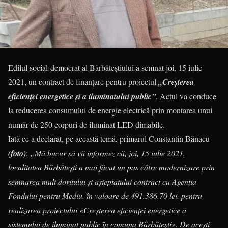
Edilul social-democrat al Bărbăteștiului a semnat joi, 15 iulie
2021, un contract de finanțare pentru proiectul
„Creșterea
eficienței energetice şi a iluminatului public”
. Actul va conduce
la reducerea consumului de energie electrică prin montarea unui
număr de 250 corpuri de iluminat LED dimabile.
Iată ce a declarat, pe această temă, primarul Constantin Bănacu
(foto)
:
„Mă bucur să vă informez că, joi, 15 iulie 2021,
localitatea Bărbătești a mai făcut un pas către modernizare prin
semnarea mult doritului și așteptatului contract cu Agenţia
Fondului pentru Mediu, în valoare de 491.386,70 lei, pentru
realizarea proiectului «Creşterea eficienței energetice a
sistemului de iluminat public în comuna Bărbăteşti». De acești