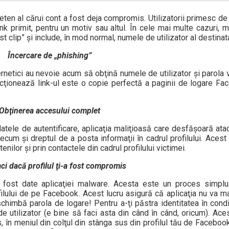
ieten al cărui cont a fost deja compromis. Utilizatorii primesc d
nk primit, pentru un motiv sau altul. În cele mai multe cazuri, m
t clip” şi include, în mod normal, numele de utilizator al destinata
Încercare de „phishing”
ibernetici au nevoie acum să obţină numele de utilizator şi parola 
ecţionează link-ul este o copie perfectă a paginii de logare Fa
Obţinerea accesului complet
 datele de autentificare, aplicaţia maliţioasă care desfăşoară ata
cum şi dreptul de a posta informaţii în cadrul profilului. Acest
enilor şi prin contactele din cadrul profilului victimei.
aci dacă profilul ţi-a fost compromis
u fost date aplicaţiei malware. Acesta este un proces simplu
ofilului de pe Facebook. Acest lucru asigură că aplicaţia nu va m
chimbă parola de logare! Pentru a-ţi păstra identitatea în condi
 utilizator (e bine să faci asta din când în când, oricum). Aces
 în meniul din colţul din stânga sus din profilul tău de Facebo