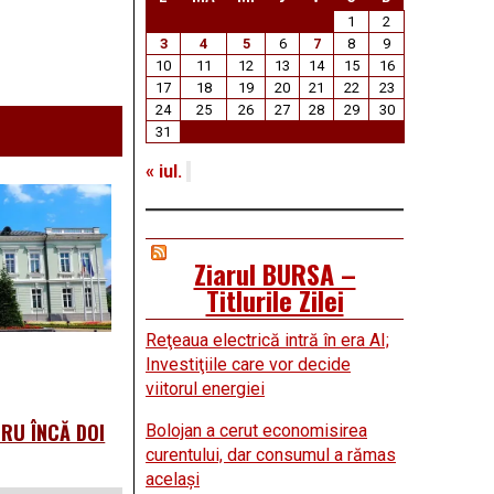
1
2
3
4
5
6
7
8
9
10
11
12
13
14
15
16
17
18
19
20
21
22
23
24
25
26
27
28
29
30
31
« iul.
Ziarul BURSA –
Titlurile Zilei
Reţeaua electrică intră în era AI;
Investiţiile care vor decide
viitorul energiei
TRU ÎNCĂ DOI
Bolojan a cerut economisirea
curentului, dar consumul a rămas
acelaşi