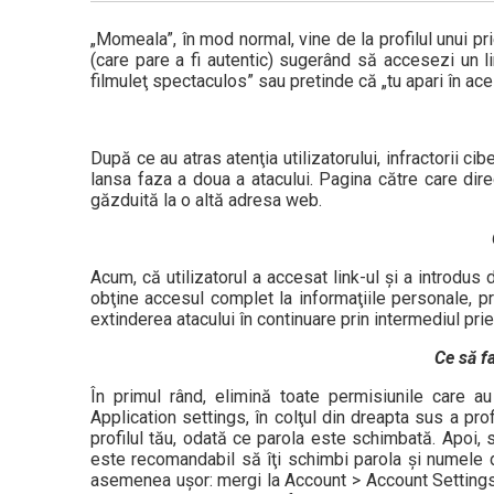
„Momeala”, în mod normal, vine de la profilul unui pr
(care pare a fi autentic) sugerând să accesezi un li
filmuleţ spectaculos” sau pretinde că „tu apari în aces
După ce au atras atenţia utilizatorului, infractorii c
lansa faza a doua a atacului. Pagina către care dir
găzduită la o altă adresa web.
Acum, că utilizatorul a accesat link-ul şi a introdus
obţine accesul complet la informaţiile personale, pre
extinderea atacului în continuare prin intermediul priet
Ce să f
În primul rând, elimină toate permisiunile care a
Application settings, în colţul din dreapta sus a pr
profilul tău, odată ce parola este schimbată. Apoi, s
este recomandabil să îţi schimbi parola şi numele de
asemenea uşor: mergi la Account > Account Settings,