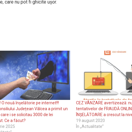
care nu pot fi ghicite uşor.
! O nouă înșelătorie pe internet!!!
CEZ VÂNZARE avertizează: n
onsiliului Județean Vâlcea a primit un
tentativelor de FRAUDĂ ONLIN
care i se solicitau 3000 de lei
ÎNȘELĂTOARE a crescut la nive
. Ce a făcut?
19 august 2020
rie 2025
În „Actualitate”