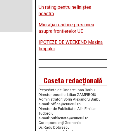
Un rating pentru neliniştea
noastră
Migraţia readuce presiunea
asupra frontierelor UE
IPOTEZE DE WEEKEND Maşina
timpului
Caseta redacțională
Președinte de Onoare: Ioan Barbu
Director onorific: Lilian ZAMFIROIU
Administrator: Sorin Alexandru Barbu
e-mail: office@curierul.ro
Director de Publicitate: Alin Emilian
Tudoroiu
e-mail: publicitate@curierul.ro
Corespondenți Germania:
Dr. Radu Dobrescu