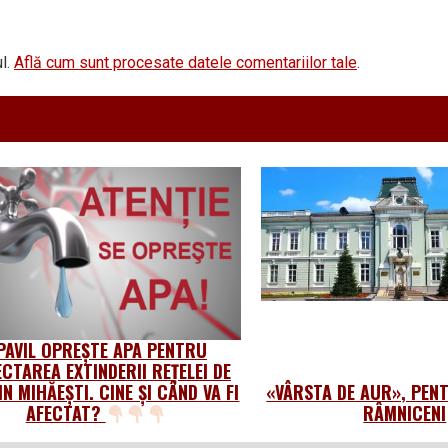
l.
Află cum sunt procesate datele comentariilor tale
.
PAVIL OPREȘTE APA PENTRU
CTAREA EXTINDERII REȚELEI DE
IN MIHĂEȘTI. CINE ȘI CÂND VA FI
«VÂRSTA DE AUR», PEN
AFECTAT?
RÂMNICENI