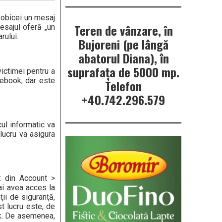
e obicei un mesaj
Teren de vânzare, în
esajul oferă „un
rului.
Bujoreni (pe lângă
abatorul Diana), în
suprafața de 5000 mp.
victimei pentru a
cebook, dar este
Telefon
+40.742.296.579
cul informatic va
 lucru va asigura
: din Account >
ai avea acces la
ţii de siguranţă,
t lucru este, de
ok. De asemenea,