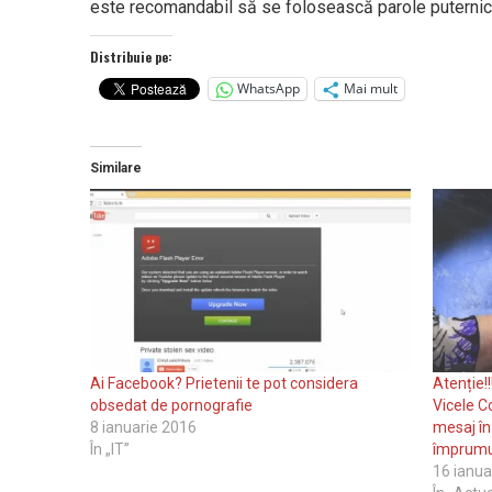
este recomandabil să se folosească parole puternice, 
Distribuie pe:
WhatsApp
Mai mult
Similare
Ai Facebook? Prietenii te pot considera
Atenție!!
obsedat de pornografie
Vicele C
8 ianuarie 2016
mesaj în 
În „IT”
împrumut
16 ianua