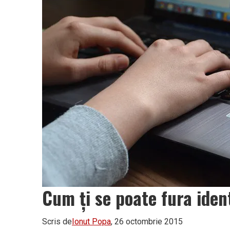
Vâlcea
Cum ţi se poate fura ide
Scris de
Ionut Popa
, 26 octombrie 2015