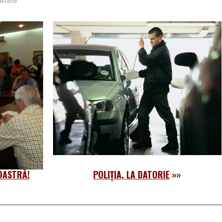
litate”
OASTRĂ!
POLIŢIA, LA DATORIE
»»