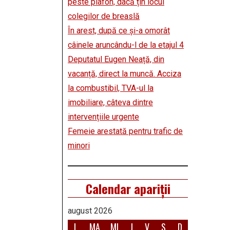
peste plafon, dacă țin locul
colegilor de breaslă
În arest, după ce și-a omorât
câinele aruncându-l de la etajul 4
Deputatul Eugen Neață, din
vacanță, direct la muncă. Acciza
la combustibil, TVA-ul la
imobiliare, câteva dintre
intervențiile urgente
Femeie arestată pentru trafic de
minori
Calendar apariții
august 2026
L
MA
MI
J
V
S
D