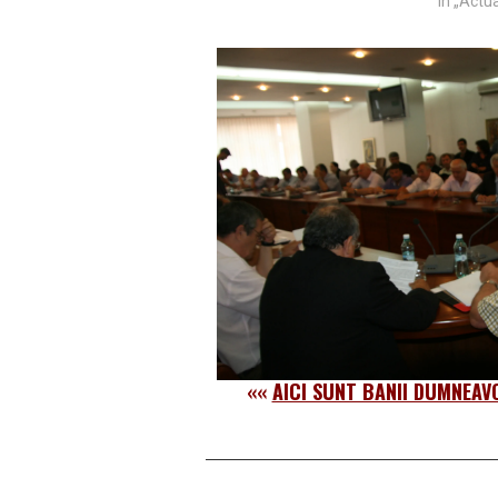
În „Actua
««
AICI SUNT BANII DUMNEAV