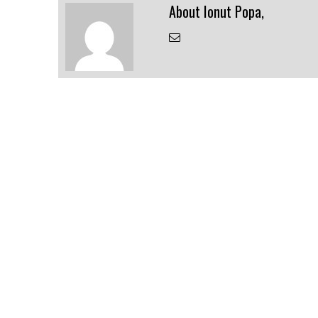
About Ionut Popa,
Email
the
Author