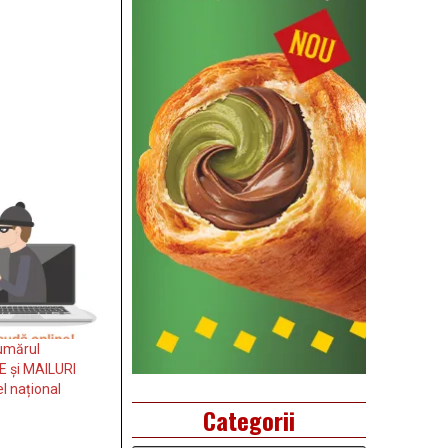
umărul
E și MAILURI
l național
Categorii