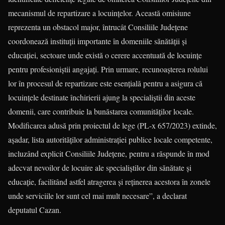
mecanismul de repartizare a locuinţelor. Această omisiune
reprezenta un obstacol major, întrucât Consiliile Judeţene
coordonează instituţii importante în domeniile sănătăţii şi
educaţiei, sectoare unde există o cerere accentuată de locuinţe
pentru profesioniştii angajaţi. Prin urmare, recunoaşterea rolului
lor în procesul de repartizare este esenţială pentru a asigura că
locuinţele destinate închirierii ajung la specialiştii din aceste
domenii, care contribuie la bunăstarea comunităţilor locale.
Modificarea adusă prin proiectul de lege (PL-x 657/2023) extinde,
așadar, lista autorităţilor administraţiei publice locale competente,
incluzând explicit Consiliile Judeţene, pentru a răspunde în mod
adecvat nevoilor de locuire ale specialiştilor din sănătate şi
educaţie, facilitând astfel atragerea şi reţinerea acestora în zonele
unde serviciile lor sunt cel mai mult necesare”, a declarat
deputatul Cazan.