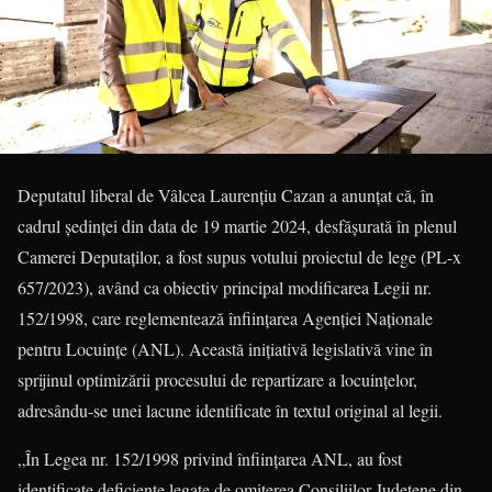
Deputatul liberal de Vâlcea Laurențiu Cazan a anunțat că, în
cadrul şedinţei din data de 19 martie 2024, desfăşurată în plenul
Camerei Deputaţilor, a fost supus votului proiectul de lege (PL-x
657/2023), având ca obiectiv principal modificarea Legii nr.
152/1998, care reglementează înfiinţarea Agenţiei Naţionale
pentru Locuinţe (ANL). Această iniţiativă legislativă vine în
sprijinul optimizării procesului de repartizare a locuinţelor,
adresându-se unei lacune identificate în textul original al legii.
„În Legea nr. 152/1998 privind înfiinţarea ANL, au fost
identificate deficienţe legate de omiterea Consiliilor Judeţene din