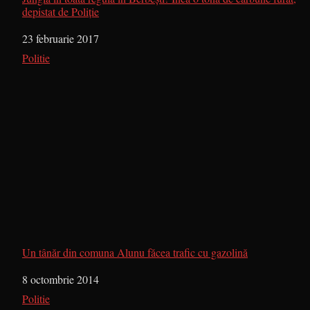
depistat de Poliție
Dată
23 februarie 2017
În legătură cu
Politie
Un tânăr din comuna Alunu făcea trafic cu gazolină
Dată
8 octombrie 2014
În legătură cu
Politie