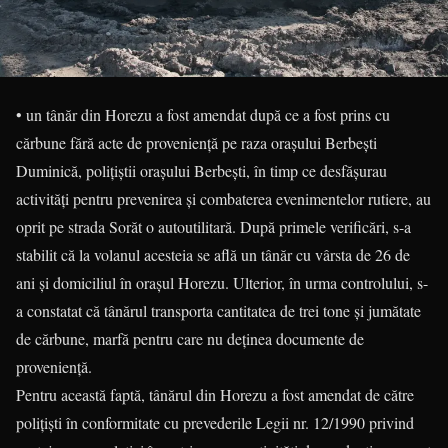
• un tânăr din Horezu a fost amendat după ce a fost prins cu
cărbune fără acte de proveniență pe raza orașului Berbești
Duminică, poliţiştii oraşului Berbeşti, în timp ce desfăşurau
activităţi pentru prevenirea şi combaterea evenimentelor rutiere, au
oprit pe strada Sorăt o autoutilitară. După primele verificări, s-a
stabilit că la volanul acesteia se află un tânăr cu vârsta de 26 de
ani și domiciliul în orașul Horezu. Ulterior, în urma controlului, s-
a constatat că tânărul transporta cantitatea de trei tone și jumătate
de cărbune, marfă pentru care nu deținea documente de
proveniență.
Pentru această faptă, tânărul din Horezu a fost amendat de către
poliţişti în conformitate cu prevederile Legii nr. 12/1990 privind