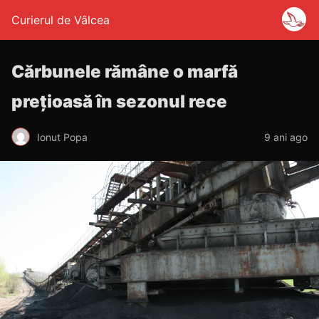
Curierul de Vâlcea
Cărbunele rămâne o marfă
prețioasă în sezonul rece
Ionut Popa
9 ani ago