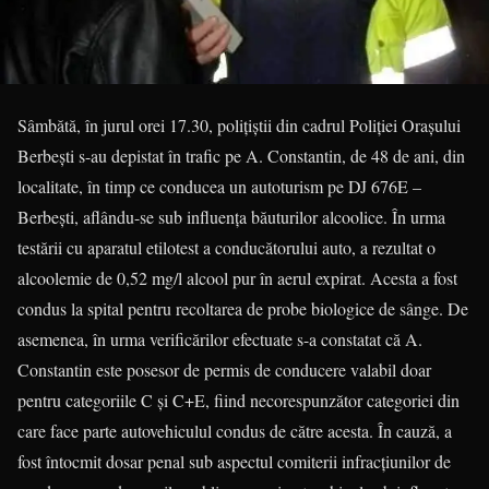
Sâmbătă, în jurul orei 17.30, poliţiştii din cadrul Poliţiei Oraşului
Berbeşti s-au depistat în trafic pe A. Constantin, de 48 de ani, din
localitate, în timp ce conducea un autoturism pe DJ 676E –
Berbeşti, aflându-se sub influenţa băuturilor alcoolice. În urma
testării cu aparatul etilotest a conducătorului auto, a rezultat o
alcoolemie de 0,52 mg/l alcool pur în aerul expirat. Acesta a fost
condus la spital pentru recoltarea de probe biologice de sânge. De
asemenea, în urma verificărilor efectuate s-a constatat că A.
Constantin este posesor de permis de conducere valabil doar
pentru categoriile C şi C+E, fiind necorespunzător categoriei din
care face parte autovehiculul condus de către acesta. În cauză, a
fost întocmit dosar penal sub aspectul comiterii infracţiunilor de