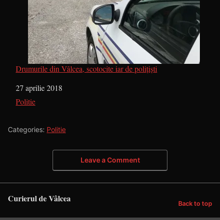
Drumurile din Vâlcea, scotocite iar de polițiști
Dată
27 aprilie 2018
În legătură cu
Politie
Categories:
Politie
Leave a Comment
Curierul de Vâlcea
Back to top