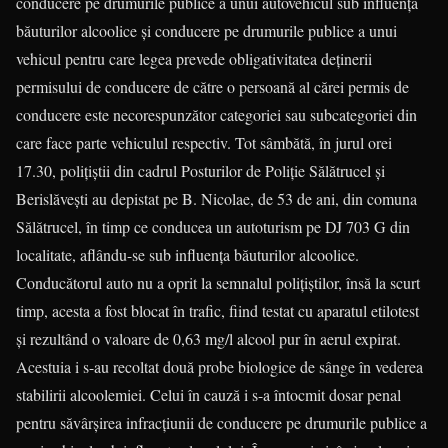
conducere pe drumurile publice a unui autovehicul sub influenţa
băuturilor alcoolice şi conducere pe drumurile publice a unui
vehicul pentru care legea prevede obligativitatea deţinerii
permisului de conducere de către o persoană al cărei permis de
conducere este necorespunzător categoriei sau subcategoriei din
care face parte vehiculul respectiv. Tot sâmbătă, în jurul orei
17.30, poliţiştii din cadrul Posturilor de Poliţie Sălătrucel şi
Berislăveşti au depistat pe B. Nicolae, de 53 de ani, din comuna
Sălătrucel, în timp ce conducea un autoturism pe DJ 703 G din
localitate, aflându-se sub influenţa băuturilor alcoolice.
Conducătorul auto nu a oprit la semnalul poliţiştilor, însă la scurt
timp, acesta a fost blocat în trafic, fiind testat cu aparatul etilotest
şi rezultând o valoare de 0,63 mg/l alcool pur în aerul expirat.
Acestuia i s-au recoltat două probe biologice de sânge în vederea
stabilirii alcoolemiei. Celui în cauză i s-a întocmit dosar penal
pentru săvârşirea infracţiunii de conducere pe drumurile publice a