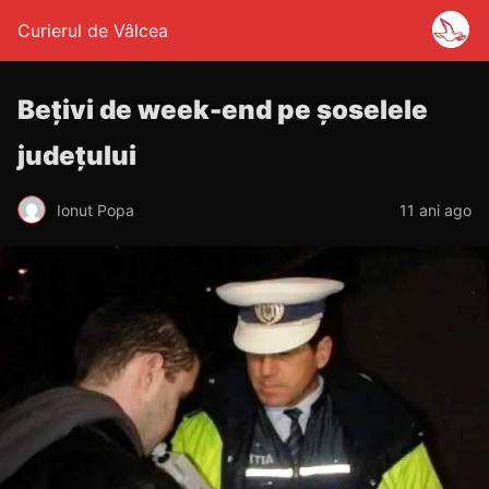
Curierul de Vâlcea
Bețivi de week-end pe şoselele
judeţului
Ionut Popa
11 ani ago