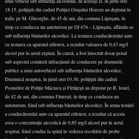
unui vehicul sub influenţa alcoolului. În aceeași zi, în jurul orei
18.15, poliţiştii din cadrul Poliţiei Oraşului Horezu au depistat în
trafic pe M. Gheorghe, de 45 de ani, din comuna Lăpuşata, în
timp ce conducea un autoturism pe DJ 676 – Lăpuşata, aflându-se
sub influenţa băuturilor alcoolice. La testarea conducătorului auto
cu testarea cu aparatul etilotest, a rezultat valoarea de 0,43 mg/l
alcool pur în aerul expirat. În cauză, a fost întocmit dosar penal
sub aspectul comiterii infracţiunii de conducere pe drumurile
publice a unui autovehicul sub influenţa băuturilor alcoolice.
Duminică noaptea, în jurul orei 03.30, poliţiştii din cadrul
Posturilor de Poliţie Măciuca şi Fîrtăţeşti au depistat pe R. Ionel,
de 42 de ani, din comuna Făureşti, în timp ce conducea un
autoturism, fiind sub influenţa băuturilor alcoolice. În urma testării
a conducătorului auto cu aparatul etilotest, a rezultat că acesta
avea o concentraţie alcoolică de 0,85 mg/l alcool pur în aerul
respirat, fiind condus la spital în vederea recoltării de probe