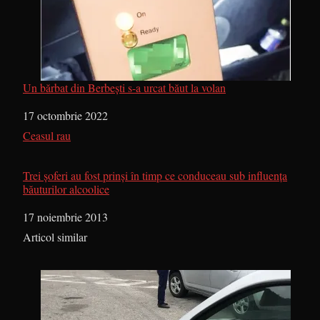
Un bărbat din Berbești s-a urcat băut la volan
Dată
17 octombrie 2022
În legătură cu
Ceasul rau
Trei şoferi au fost prinşi în timp ce conduceau sub influenţa
băuturilor alcoolice
Dată
17 noiembrie 2013
În legătură cu
Articol similar