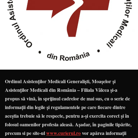
Ordinul Asistenților Medicali Generaliști, Moașelor și
Asistenților Medicali din România – Filiala Vâlcea și-a
propus să vină, în sprijinul cadrelor de mai sus, cu o serie de
informații din legile și regulamentele pe care fiecare dintre
aceștia trebuie să le respecte, pentru a-și exercita corect și în
folosul oamenilor profesia aleasă. Așadar, în paginile tipărite,
precum si pe site-ul
www.curierul.ro
vor apărea informații