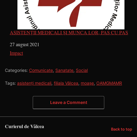
ASISTENȚII MEDICALI ȘI MUNCA LOR, PAS CU PAS
Dată
27 august 2021
În legătură cu
Impact
Categories:
Comunicate
,
Sanatate
,
Social
Tags:
asistenți medicali
,
filiala Vâlcea
,
moașe
,
OAMGMAMR
Leave a Comment
Curierul de Vâlcea
Back to top