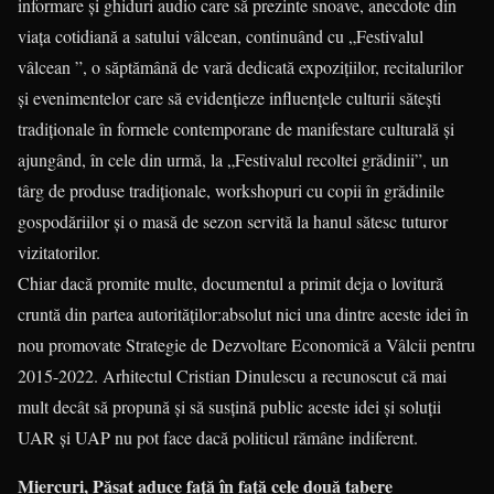
informare şi ghiduri audio care să prezinte snoave, anecdote din
viaţa cotidiană a satului vâlcean, continuând cu „Festivalul
vâlcean ”, o săptămână de vară dedicată expoziţiilor, recitalurilor
şi evenimentelor care să evidenţieze influenţele culturii săteşti
tradiţionale în formele contemporane de manifestare culturală şi
ajungând, în cele din urmă, la „Festivalul recoltei grădinii”, un
târg de produse tradiţionale, workshopuri cu copii în grădinile
gospodăriilor şi o masă de sezon servită la hanul sătesc tuturor
vizitatorilor.
Chiar dacă promite multe, documentul a primit deja o lovitură
cruntă din partea autorităţilor:absolut nici una dintre aceste idei în
nou promovate Strategie de Dezvoltare Economică a Vâlcii pentru
2015-2022. Arhitectul Cristian Dinulescu a recunoscut că mai
mult decât să propună şi să susţină public aceste idei şi soluţii
UAR şi UAP nu pot face dacă politicul rămâne indiferent.
Miercuri, Păsat aduce față în față cele două tabere