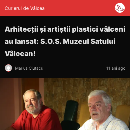
Curierul de Vâlcea
Arhitecţii şi artiştii plastici vâlceni
au lansat: S.O.S. Muzeul Satului
Vâlcean!
Marius Ciutacu
11 ani ago