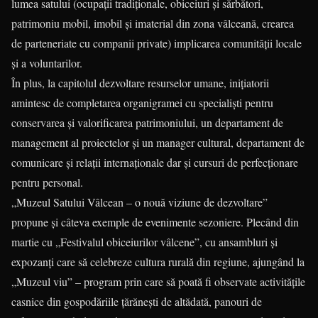
lumea satului (ocupaţii tradiţionale, obiceiuri şi sărbători,
patrimoniu mobil, imobil şi imaterial din zona vâlceană, crearea
de parteneriate cu companii private) implicarea comunităţii locale
şi a voluntarilor.
În plus, la capitolul dezvoltare resurselor umane, iniţiatorii
amintesc de completarea organigramei cu specialişti pentru
conservarea şi valorificarea patrimoniului, un departament de
management al proiectelor şi un manager cultural, departament de
comunicare şi relaţii internaţionale dar şi cursuri de perfecţionare
pentru personal.
„Muzeul Satului Vâlcean – o nouă viziune de dezvoltare”
propune şi câteva exemple de evenimente sezoniere. Plecând din
martie cu „Festivalul obiceiurilor vâlcene”, cu ansambluri şi
expozanţi care să celebreze cultura rurală din regiune, ajungând la
„Muzeul viu” – program prin care să poată fi observate activităţile
casnice din gospodăriile ţărăneşti de altădată, panouri de