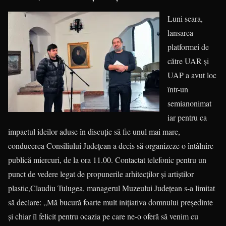
Luni seara,
lansarea
platformei de
către UAR și
UAP a avut loc
într-un
semianonimat
iar pentru ca
impactul ideilor aduse în discuție să fie unul mai mare,
conducerea Consiliului Județean a decis să organizeze o întâlnire
publică miercuri, de la ora 11.00. Contactat telefonic pentru un
punct de vedere legat de propunerile arhitecților și artiștilor
plastic,Claudiu Tulugea, managerul Muzeului Județean s-a limitat
să declare: „Mă bucură foarte mult inițiativa domnului președinte
și chiar îl felicit pentru ocazia pe care ne-o oferă să venim cu