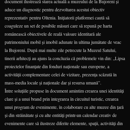
document ilustrează starea actuală a muzeului de la Bujoreni şi
aduce un diagnostic pentru dezvoltarea acestui obiectiv
reprezentativ pentru Oltenia. Iniţiatorii platformei caută să
coaguleze un set de posibile măsuri care să repună pe harta
românească obiectivele de reală valoare identitară ale
patrimoniului mobil şi imobil adunate în ultima jumătate de veac
la Bujoreni. După mai multe zile petrecute la Muzeul Satului,
tinerii arhitecţi au ajuns la concluzia că problemele vin din: „Lipsa
proiectelor finanţate din fonduri naţionale sau europene, a
activităţii complementare celei de vizitare, prezenţa scăzută în
mass-media locale şi naţionale dar şi resursa umană”.
Între soluţiile propuse în document amintim crearea unei identităţi
clare şi a unui brand prin integrarea în circuitul turistic, crearea
unui program de evenimente, în colaborare cu alte muzee din ţară
şi din străinătate şi cu alte entităţi printr-un calendar creativ de
evenimente care să ilustreze diferite elemente, spaţii, activităţi din