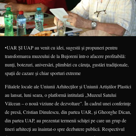
•UAR ŞI UAP au venit cu idei, sugestii şi propuneri pentru
transformarea muzeului de la Bujoreni într-o afacere profitabilă:
nunţi, botezuri, aniversări, plimbări cu căruţa, gustări tradiţionale,
spaţii de cazare şi chiar sporturi extreme
Filialele locale ale Uniunii Arhitecţilor şi Uniunii Artiştilor Plastici
au lansat, luni seara, o platformă intitulată „Muzeul Satului
Vâlcean – o nouă viziune de dezvoltare”. În cadrul unei conferinţe
de presă, Cristian Dinulescu, din partea UAR, şi Gheorghe Dican,
din partea UAP, au prezentat termenii schiţei pe care un grup de
tineri arhitecţi au înaintat-o spre dezbatere publică. Respectivul