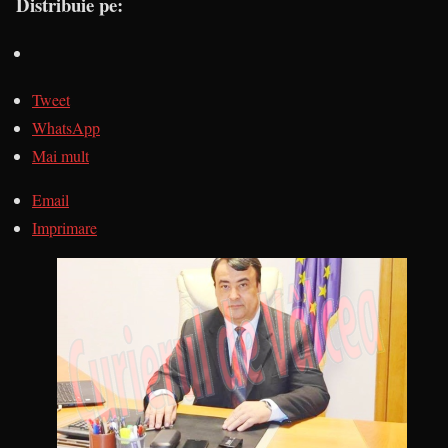
Distribuie pe:
Tweet
WhatsApp
Mai mult
Email
Imprimare