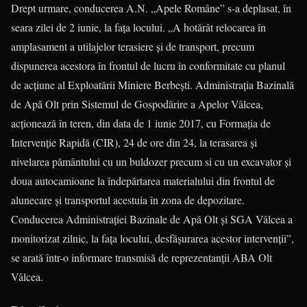
Drept urmare, conducerea A.N. „Apele Române” s-a deplasat, în
seara zilei de 2 iunie, la fața locului. „A hotărât relocarea în
amplasament a utilajelor terasiere și de transport, precum
dispunerea acestora în frontul de lucru în conformitate cu planul
de acțiune al Exploatării Miniere Berbești. Administrația Bazinală
de Apă Olt prin Sistemul de Gospodărire a Apelor Vâlcea,
acționează în teren, din data de 1 iunie 2017, cu Formația de
Intervenție Rapidă (CIR), 24 de ore din 24, la terasarea și
nivelarea pământului cu un buldozer precum si cu un excavator și
doua autocamioane la îndepărtarea materialului din frontul de
alunecare și transportul acestuia în zona de depozitare.
Conducerea Administrației Bazinale de Apă Olt și SGA Vâlcea a
monitorizat zilnic, la fața locului, desfășurarea acestor intervenții”,
se arată într-o informare transmisă de reprezentanții ABA Olt
Vâlcea.