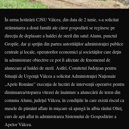
În urma hotărârii CJSU Vâlcea, din data de 2 iunie, s-a solicitat
strămutarea a două familii ale căror gospodării se regăsesc pe
direcția de deplasare a haldei de steril din satul Alunu, punctul
Gropile, dar și sprijin din partea autorităților administrației publice
centrale și locale, operatorilor economici și societăților care dețin
în administrare obiective ce pot fi afectate de fenomenul de
alunecare al haldei de steril. Astfel, Comitetul Județean pentru
Situații de Urgență Vâlcea a solicitat Administrației Naționale
„Apele Române” execuția de lucrări de intervenții operative pentru
diminuarea/stoparea vitezei de înaintare a alunecării de teren din
comuna Alunu, județul Vâlcea, în condițiile în care există riscul ca
masele de pământ aflate în mișcare să ajungă în albia râului Olteț,
curs de apă aflat în administrarea Sistemului de Gospodărire a
Apelor Vâlcea.