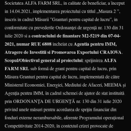
Societatea ALFA FARM SRL, in calitate de beneficiar, a început
in 14.04.2021, implementarea proiectului cu titlul „Masura 2 ”,
inscris in cadrul Măsurii ”Granturi pentru capital de lucru”, in
conformitate cu prevederile Ordonanței de urgență nr. 130 din 31
contractului de
finantare M2-5219 din 07-04-
iulie 2020 si a
2021, numar RUE 6808
Agentia pentru IMM,
incheiat cu
Atragere de Investitii si Promovarea Exportului CRAIOVA
.
Scopul/Obiectivul general al proiectului
ALFA
: sprijinirea
FARM SRL
sub formă de grant pentru capital de lucru, prin
Măsura Granturi pentru capital de lucru, implementată de către
Ministerul Economiei, Energiei, Mediului de Afaceri, MEEMA și
Agenția pentru IMM, în cadrul schemei de ajutor de stat instituită
prin ORDONANȚA DE URGENȚĂ nr. 130 din 31 iulie 2020
privind unele măsuri pentru acordarea de sprijin financiar din
fonduri externe nerambursabile, aferente Programului operațional
Competitivitate 2014-2020, în contextul crizei provocate de