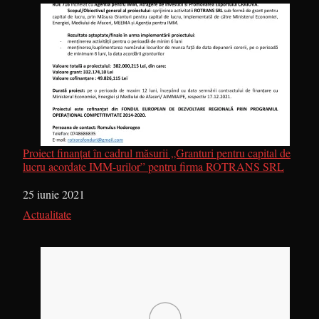
Proiect finanțat în cadrul măsurii „Granturi pentru capital de
lucru acordate IMM-urilor” pentru firma ROTRANS SRL
Dată
25 iunie 2021
În legătură cu
Actualitate