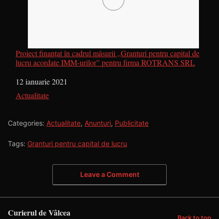
Proiect finanțat în cadrul măsurii „Granturi pentru capital de
lucru acordate IMM-urilor” pentru firma ROTRANS SRL
Dată
12 ianuarie 2021
În legătură cu
Actualitate
Categories:
Actualitate
,
Anunturi
,
Publicitate
Tags:
Granturi pentru capital de lucru
Leave a Comment
Curierul de Vâlcea
Back to top