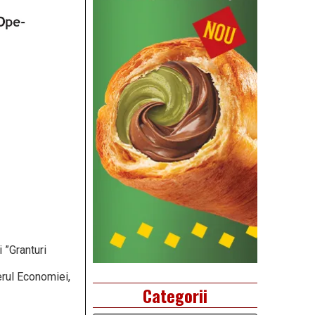
 ”Granturi
erul Economiei,
Categorii