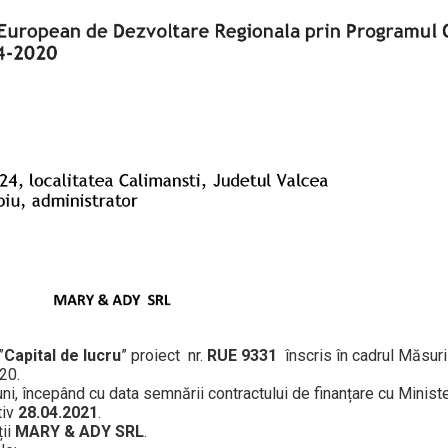
”
Capital de lucru
” proiect nr.
RUE 9331
înscris în cadrul Măsurii
020.
i, începând cu data semnării contractului de finanțare cu Minist
tiv
28.04.2021
.
ții
MARY & ADY
SRL
.