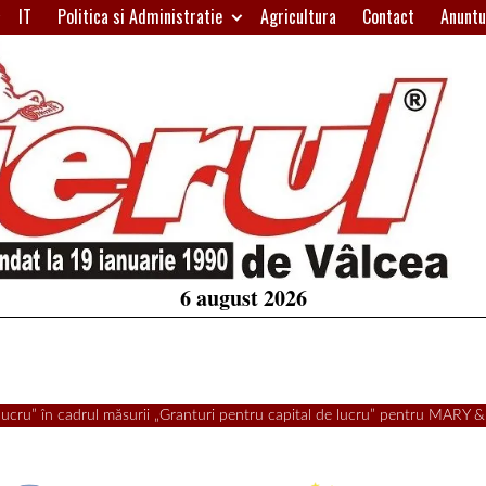
IT
Politica si Administratie
Agricultura
Contact
Anuntu
H
W
A
6 august 2026
 lucru” în cadrul măsurii „Granturi pentru capital de lucru” pentru MARY