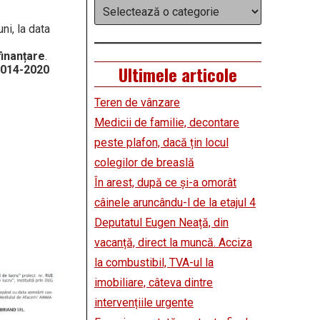
Categorii
ni, la data
finanțare
.
Ultimele articole
2014-2020
Teren de vânzare
Medicii de familie, decontare
peste plafon, dacă țin locul
colegilor de breaslă
În arest, după ce și-a omorât
câinele aruncându-l de la etajul 4
Deputatul Eugen Neață, din
vacanță, direct la muncă. Acciza
la combustibil, TVA-ul la
imobiliare, câteva dintre
intervențiile urgente