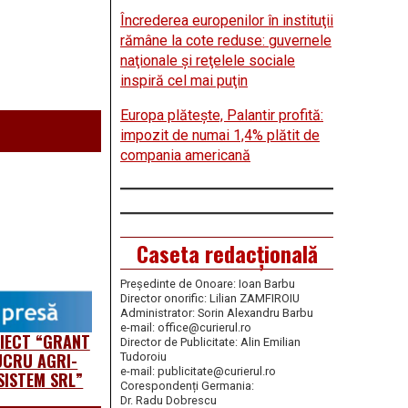
Încrederea europenilor în instituţii
rămâne la cote reduse: guvernele
naţionale şi reţelele sociale
inspiră cel mai puţin
Europa plăteşte, Palantir profită:
impozit de numai 1,4% plătit de
compania americană
Caseta redacțională
Președinte de Onoare: Ioan Barbu
Director onorific: Lilian ZAMFIROIU
Administrator: Sorin Alexandru Barbu
e-mail: office@curierul.ro
OIECT “GRANT
Director de Publicitate: Alin Emilian
UCRU AGRI-
Tudoroiu
e-mail: publicitate@curierul.ro
SISTEM SRL”
Corespondenți Germania:
Dr. Radu Dobrescu