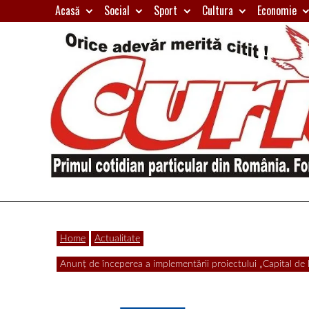
Skip
Acasă
Social
Sport
Cultura
Economie
to
content
Primul
Curierul
cotidian
Home
Actualitate
particular
de
Anunț de începerea a implementării proiectului „Capital de
din
România