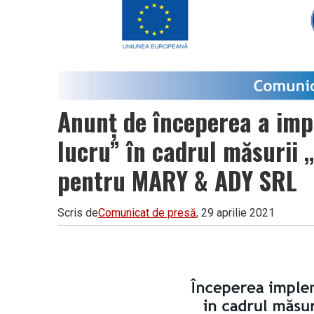
Vâlcea
Anunț de începerea a impl
lucru” în cadrul măsurii 
pentru MARY & ADY SRL
Scris de
Comunicat de presă
, 29 aprilie 2021