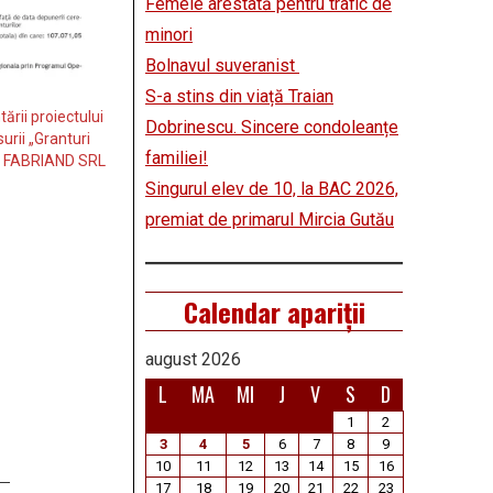
Femeie arestată pentru trafic de
minori
Bolnavul suveranist
S-a stins din viață Traian
rii proiectului
Dobrinescu. Sincere condoleanțe
urii „Granturi
familiei!
ru FABRIAND SRL
Singurul elev de 10, la BAC 2026,
premiat de primarul Mircia Gutău
Calendar apariții
august 2026
L
MA
MI
J
V
S
D
1
2
3
4
5
6
7
8
9
10
11
12
13
14
15
16
17
18
19
20
21
22
23