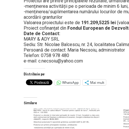
Proiectul are printre principalele rezultate, următoare
-menținerea activității pe o perioada de minim 6 luni,
-menținerea/suplimentarea numărului locurilor de mun
acordării granturilor
Valoarea proiectului este de
191.209,5225 lei
(valoa
Proiect cofinanțat din
Fondul European de Dezvolt
Date de Contact:
MARY & ADY SRL
Sediu: Str. Nicolae Balcescu, nr. 24, localitatea Calim
Persoană de contact: Maria Necsoiu, administrator
Telefon: 0758 978 480
e-mail: c.necsoiu@yahoo.com
Distribuie pe:
WhatsApp
Mai mult
Similare