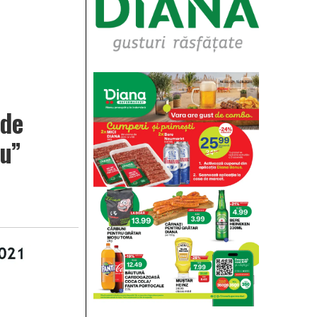
 de
ru”