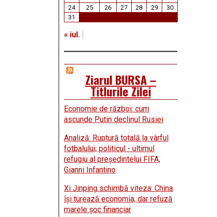
24
25
26
27
28
29
30
31
« iul.
Ziarul BURSA –
Titlurile Zilei
Economie de război: cum
ascunde Putin declinul Rusiei
Analiză: Ruptură totală la vârful
fotbalului; politicul - ultimul
refugiu al preşedintelui FIFA,
Gianni Infantino
Xi Jinping schimbă viteza: China
îşi turează economia, dar refuză
marele şoc financiar