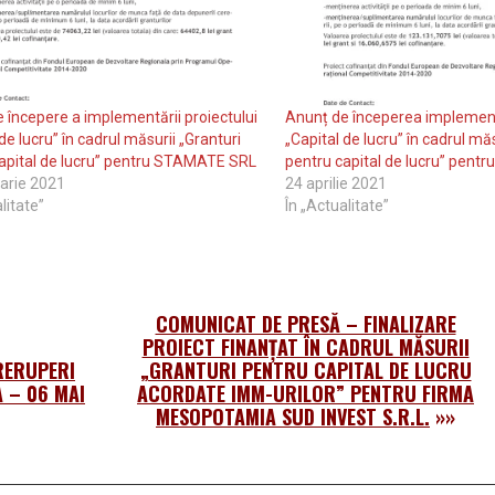
 începere a implementării proiectului
Anunț de începerea implementă
de lucru” în cadrul măsurii „Granturi
„Capital de lucru” în cadrul măs
apital de lucru” pentru STAMATE SRL
pentru capital de lucru” pent
arie 2021
24 aprilie 2021
litate”
În „Actualitate”
COMUNICAT DE PRESĂ – FINALIZARE
PROIECT FINANȚAT ÎN CADRUL MĂSURII
TRERUPERI
„GRANTURI PENTRU CAPITAL DE LUCRU
 – 06 MAI
ACORDATE IMM-URILOR” PENTRU FIRMA
MESOPOTAMIA SUD INVEST S.R.L.
»»