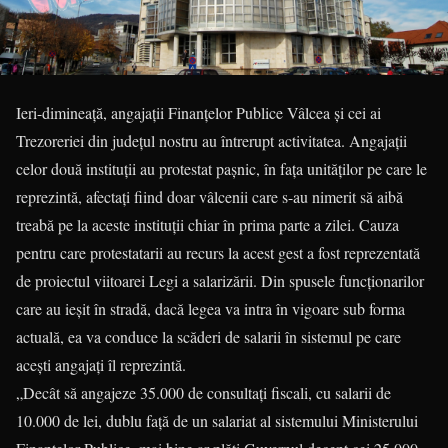
Ieri-dimineață, angajații Finanțelor Publice Vâlcea și cei ai
Trezoreriei din județul nostru au întrerupt activitatea. Angajații
celor două instituții au protestat pașnic, în fața unităților pe care le
reprezintă, afectați fiind doar vâlcenii care s-au nimerit să aibă
treabă pe la aceste instituții chiar în prima parte a zilei. Cauza
pentru care protestatarii au recurs la acest gest a fost reprezentată
de proiectul viitoarei Legi a salarizării. Din spusele funcționarilor
care au ieșit în stradă, dacă legea va intra în vigoare sub forma
actuală, ea va conduce la scăderi de salarii în sistemul pe care
acești angajați îl reprezintă.
„Decât să angajeze 35.000 de consultați fiscali, cu salarii de
10.000 de lei, dublu față de un salariat al sistemului Ministerului