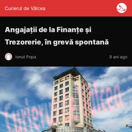
Curierul de Vâlcea
Angajații de la Finanțe și
Trezorerie, în grevă spontană
Ionut Popa
9 ani ago