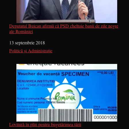
Deputatul Buican afirmă că PSD cheltuie banii de zile negre
ale României
Dată
13 septembrie 2018
În legătură cu
Politică și Administrație
Lovitură în plin pentru bugetărimea țării