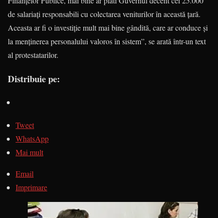
Finanțelor Publice, mai bine ar plăti Guvernul decent cei 25.000
de salariați responsabili cu colectarea veniturilor în această țară.
Aceasta ar fi o investiție mult mai bine gândită, care ar conduce și
la menținerea personalului valoros în sistem”, se arată într-un text
al protestatarilor.
Distribuie pe:
Tweet
WhatsApp
Mai mult
Email
Imprimare