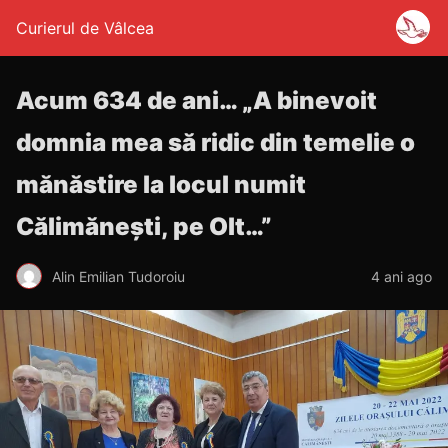
Curierul de Vâlcea
Acum 634 de ani… „A binevoit
domnia mea să ridic din temelie o
mănăstire la locul numit
Călimănești, pe Olt…”
Alin Emilian Tudoroiu
4 ani ago