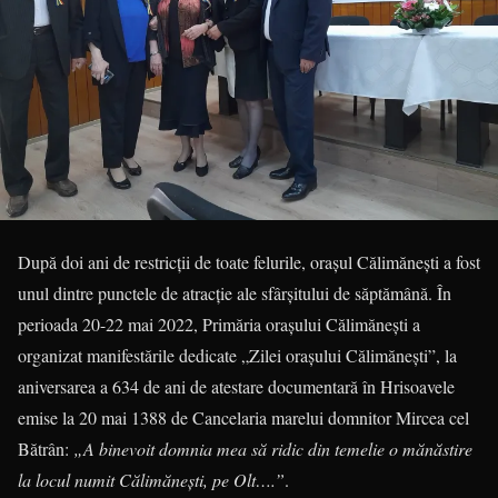
După doi ani de restricții de toate felurile, orașul Călimănești a fost
unul dintre punctele de atracție ale sfârșitului de săptămână. În
perioada 20-22 mai 2022, Primăria orașului Călimănești a
organizat manifestările dedicate „Zilei orașului Călimănești”, la
aniversarea a 634 de ani de atestare documentară în Hrisoavele
emise la 20 mai 1388 de Cancelaria marelui domnitor Mircea cel
Bătrân:
„A binevoit domnia mea să ridic din temelie o mănăstire
la locul numit Călimănești, pe Olt….”
.