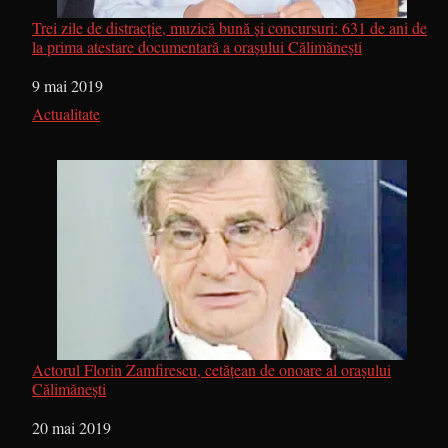
Trei zile de distracție, muzică bună și concursuri: 631 de ani de
la prima atestare documentară a orașului Călimănești
Dată
9 mai 2019
În legătură cu
Actualitate
Actorul Florin Zamfirescu, cetățean de onoare al orașului
Călimănești
Dată
20 mai 2019