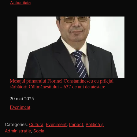
În legătură cu
Actualitate
Mesajul primarului Florinel Constantinescu cu prilejul
sărbătorii Călimăneștiului – 637 de ani de atestare
Dată
20 mai 2025
În legătură cu
Eveniment
Categories:
Cultura
,
Eveniment
,
Impact
,
Politică și
Administrație
,
Social