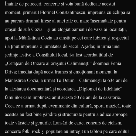
Înainte de petreceri, concerte și voia bună dedicate acestui
moment, primarul Florinel Constantinescu, împreună cu echipa sa
au parcurs drumul firesc al unei zile cu mare însemnătate pentru
orașul de sub Cozia – și-au elogiat oamenii de vază ai localității,
apoi la Mănăstirea Cozia au cinstit pe cei care iubirea și respectul
i-a ținut împreună o jumătatea de secol. Așadar, în urma unei
ședințe festive a Consiliului local, i-a fost acordat titlul de
„Cetățean de Onoare al orașului Călimănești” doamnei Fenia
Driva; imediat după acest frumos și emoționant moment, la
Mănăstirea Cozia, a urmat Te-Deum – Călimănești la 634 ani de
la atestarea documentară și acordarea „Diplomei de fidelitate”
familiilor care împlinesc anul acesta 50 de ani de la căsătorie.
Ceea ce a urmat după, evenimente din cultură, sport, muzică, toate
acestea au fost bine gândite și structurate pentru a aduce aproape
toate vârstele și genurile. Lansări de carte, concurs de ciclism,
concerte folk, rock și populare au întregit un tablou pe care edilul