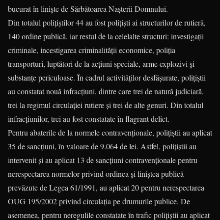
bucurat în linişte de Sărbătoarea Naşterii Domnului.
Din totalul polițiștilor 44 au fost polițiști ai structurilor de rutieră,
140 ordine publică, iar restul de la celelalte structuri: investigații
criminale, incestigarea criminalității economice, poliția
transporturi, luptători de la acțiuni speciale, arme explozivi și
substanțe periculoase. În cadrul activităţilor desfăşurate, poliţiştii
au constatat nouă infracţiuni, dintre care trei de natură judiciară,
trei la regimul circulaţiei rutiere şi trei de alte genuri. Din totalul
infracţiunilor, trei au fost constatate în flagrant delict.
Pentru abaterile de la normele contravenţionale, poliţiştii au aplicat
35 de sancţiuni, în valoare de 9.064 de lei. Astfel, poliţiştii au
intervenit şi au aplicat 13 de sancţiuni contravenţionale pentru
nerespectarea normelor privind ordinea şi liniştea publică
prevăzute de Legea 61/1991, au aplicat 20 pentru nerespectarea
OUG 195/2002 privind circulația pe drumurile publice. De
asemenea, pentru neregulile constatate în trafic poliţiştii au aplicat