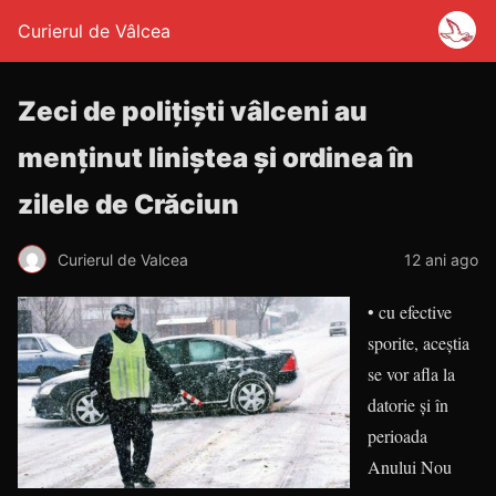
Curierul de Vâlcea
Zeci de polițiști vâlceni au
menținut liniștea și ordinea în
zilele de Crăciun
Curierul de Valcea
12 ani ago
• cu efective
sporite, aceștia
se vor afla la
datorie și în
perioada
Anului Nou