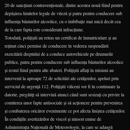
20 de sancţiuni contravenţionale, dintre acestea nouă fiind pentru
depăşirea limitelor legale de viteză şi patru pentru conducere sub
influenţa băuturilor alcoolice, cu o îmbibaţie mai mică decât cea
de la care fapta este considerată infracţiune.
Totodată, poliţiştii au retras un certificat de înmatriculare şi au
reţinut cinci permise de conducere în vederea suspendării
exercitării dreptului de a conduce autovehicule pe drumurile
publice, patru pentru conducere sub influenţa băuturilor alcoolice
şi restul fiind pentru alte abateri. Poliţiştii aflaţi în misiuni au
intervenit la aproape 72 de solicitări ale cetăţenilor, apeluri prin
serviciul de urgenţă 112. Polițiștii vâlceni vor fi în continuare la
datorie, pregătiţi să intervină atunci când sunt sesizaţi cu privire la
comiterea unor fapte antisociale şi să acţioneze pentru prevenirea
şi combaterea oricăror evenimente ce pot afecta liniştea cetăţenilor.
În condițiile avertizărilor de viscol și ninsori emise de
Administrația Națională de Meteorologie, la care se adaugă