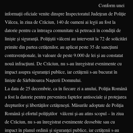
Conform unei
informații oficiale venite dinspre Inspectoratul Județean de Poliție
Vâlcea, în ziua de Crăciun, 140 de oameni ai legii au fost la
datorie pentru ca întreaga comunitate să petreacă în condiţii de
linişte şi siguranţă. Poliţiştii vâlceni au intervenit la 72 de solicitări
primite din partea cetăţenilor, au aplicat peste 35 de sancţiuni
contravenţionale, în valoare de peste 9.000 de lei şi au constatat
nouă infracţiuni. De Crăciun, nu s-au înregistrat evenimente cu
impact asupra siguranţei publice, iar cetăţenii s-au bucurat în
linişte de Sărbătoarea Naşterii Domnului.
La data de 25 decembrie, ca în fiecare zi a anului, Poliţia Română
a fost la datorie pentru prevenirea faptelor antisociale şi protejarea
drepturilor şi libertăţilor cetăţeneşti. Măsurile adoptate de Poliţia
Română şi efortul poliţiştilor vâlceni şi-au atins scopul – în ziua
de Crăciun, nu s-au înregistrat evenimente deosebite sau cu
impact în planul ordinii şi siguranţei publice, iar cetăţenii s-au