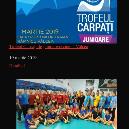
Trofeul Carpați de junioare revine la Vâlcea
Dată
19 martie 2019
În legătură cu
Handbal