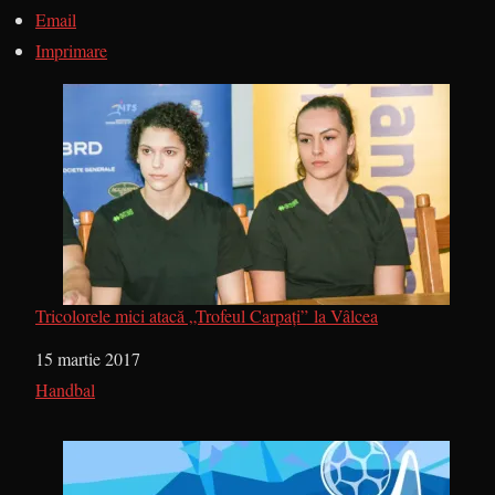
Email
Imprimare
Tricolorele mici atacă „Trofeul Carpați” la Vâlcea
Dată
15 martie 2017
În legătură cu
Handbal