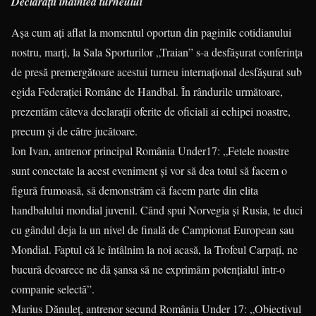
Declarații înaintea turneului
Așa cum ați aflat la momentul oportun din paginile cotidianului
nostru, marți, la Sala Sporturilor „Traian” s-a desfășurat conferința
de presă premergătoare acestui turneu internațional desfășurat sub
egida Federației Române de Handbal. În rândurile următoare,
prezentăm câteva declarații oferite de oficiali ai echipei noastre,
precum și de către jucătoare.
Ion Ivan, antrenor principal România Under17: „Fetele noastre
sunt conectate la acest eveniment și vor să dea totul să facem o
figură frumoasă, să demonstrăm că facem parte din elita
handbalului mondial juvenil. Când spui Norvegia și Rusia, te duci
cu gândul deja la un nivel de finală de Campionat European sau
Mondial. Faptul că le întâlnim la noi acasă, la Trofeul Carpați, ne
bucură deoarece ne dă șansa să ne exprimăm potențialul într-o
companie selectă”.
Marius Dănuleț, antrenor secund România Under 17: „Obiectivul