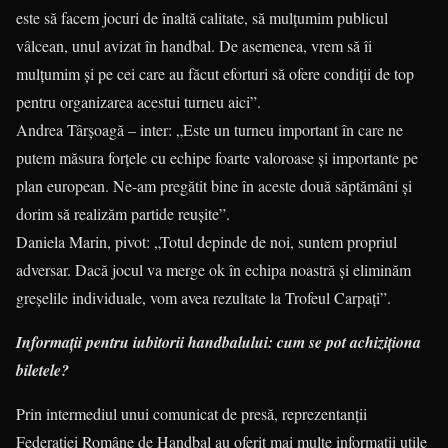
este să facem jocuri de înaltă calitate, să mulțumim publicul
vâlcean, unul avizat în handbal. De asemenea, vrem să îi
mulțumim și pe cei care au făcut eforturi să ofere condiții de top
pentru organizarea acestui turneu aici”.
Andrea Târșoagă – inter: „Este un turneu important în care ne
putem măsura forțele cu echipe foarte valoroase și importante pe
plan european. Ne-am pregătit bine în aceste două săptămâni și
dorim să realizăm partide reușite”.
Daniela Marin, pivot: „Totul depinde de noi, suntem propriul
adversar. Dacă jocul va merge ok în echipa noastră și eliminăm
greșelile individuale, vom avea rezultate la Trofeul Carpați”.
Informații pentru iubitorii handbalului: cum se pot achiziționa
biletele?
Prin intermediul unui comunicat de presă, reprezentanții
Federației Române de Handbal au oferit mai multe informații utile