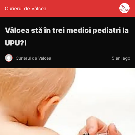
Curierul de Vâlcea
Vâlcea stă în trei medici pediatri la
UPU?!
Curierul de Valcea
5 ani ago