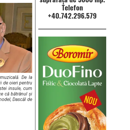
Telefon
+40.742.296.579
i muzicală. De la
ii de oieri pentru
estei insule, cum
ce că bătrânul şi
 model, Dascăl de