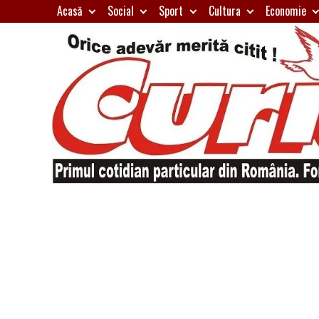
Skip
Acasă
Social
Sport
Cultura
Economie
to
content
Primul
Curierul
cotidian
particular
de
din
România