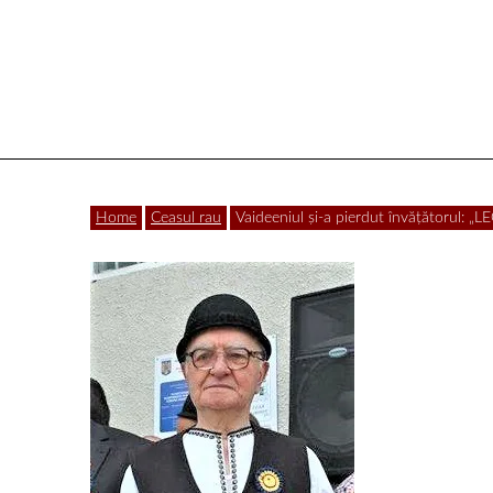
Vâlcea
Home
Ceasul rau
Vaideeniul și-a pierdut învățătorul: 