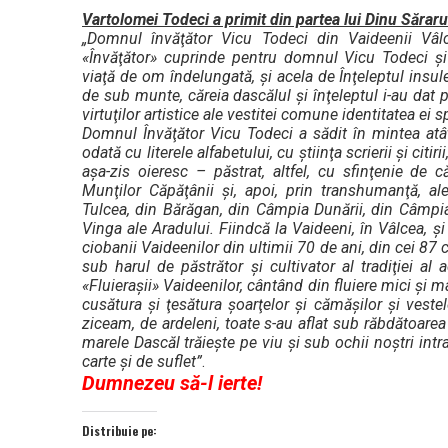
Vartolomei Todeci a primit din partea lui Dinu Săraru
„Domnul învăţător Vicu Todeci din Vaideenii Vâlc
«Învăţător» cuprinde pentru domnul Vicu Todeci şi
viaţă de om îndelungată, şi acela de Înţeleptul insule
de sub munte, căreia dascălul şi înţeleptul i-au dat 
virtuţilor artistice ale vestitei comune identitatea ei sp
Domnul Învăţător Vicu Todeci a sădit în mintea atât
odată cu literele alfabetului, cu ştiinţa scrierii şi citir
aşa-zis oieresc – păstrat, altfel, cu sfinţenie de că
Munţilor Căpăţânii şi, apoi, prin transhumanţă, al
Tulcea, din Bărăgan, din Câmpia Dunării, din Câmpia
Vinga ale Aradului. Fiindcă la Vaideeni, în Vâlcea, ş
ciobanii Vaideenilor din ultimii 70 de ani, din cei 87 câ
sub harul de păstrător şi cultivator al tradiţiei al 
«Fluieraşii» Vaideenilor, cântând din fluiere mici şi ma
cusătura şi ţesătura şoarţelor şi cămăşilor şi vestel
ziceam, de ardeleni, toate s-au aflat sub răbdătoarea
marele Dascăl trăieşte pe viu şi sub ochii noştri int
carte şi de suflet”
.
Dumnezeu să-l ierte!
Distribuie pe: