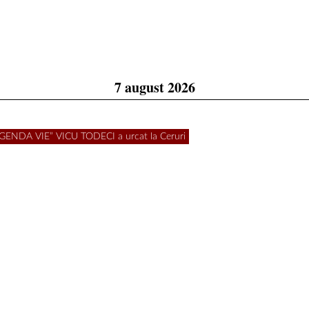
7 august 2026
„LEGENDA VIE” VICU TODECI a urcat la Ceruri