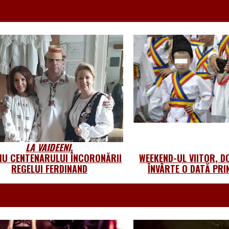
LA VAIDEENI,
IU CENTENARULUI ÎNCORONĂRII
WEEKEND-UL VIITOR, D
REGELUI FERDINAND
ÎNVÂRTE O DATĂ PRIN