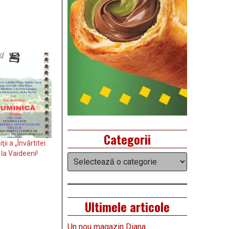
Categorii
ii a „Învârtitei
 la Vaideeni!
Categorii
Ultimele articole
Un nou magazin Diana