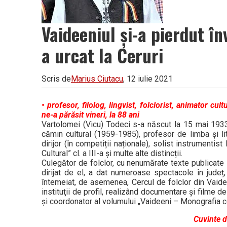
Vaideeniul și-a pierdut 
a urcat la Ceruri
Scris de
Marius Ciutacu
, 12 iulie 2021
• profesor, filolog, lingvist, folclorist, animator cu
ne-a părăsit vineri, la 88 ani
Vartolomei (Vicu) Todeci s-a născut la 15 mai 1933
cămin cultural (1959-1985), profesor de limba şi li
dirijor (în competiții naționale), solist instrumentist
Cultural” cl. a III-a și multe alte distincții.
Culegător de folclor, cu nenumărate texte publicate 
dirijat de el, a dat numeroase spectacole în județ, 
întemeiat, de asemenea, Cercul de folclor din Vaideen
instituţii de profil, realizând documentare şi filme 
și coordonator al volumului „Vaideeni – Monografia 
Cuvinte d