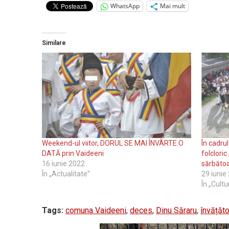
WhatsApp
Mai mult
Similare
Weekend-ul viitor, DORUL SE MAI ÎNVÂRTE O
În cadrul
DATĂ prin Vaideeni
folcloric
16 iunie 2022
sărbătoa
În „Actualitate”
29 iunie
În „Cultu
Tags:
comuna Vaideeni
,
deces
,
Dinu Săraru
,
învățăto