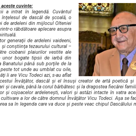
 aceste cuvinte:
ii a intrat în legendă. Cuvântul
 înţelesul de dascăl de şcoală, o
i de ardeleni din mijlocul Olteniei
printr-o răbdătoare aplecare asupra
irituală.
or generaţii de ardeleni vaideeni,
ii, şi conştiinţa tezaurului cultural –
tre ciobanii plaiurilor vestite ale
e unor bogate tipsii de iarbă din
 Banatului până sub porţile de la
i peste tot unde au umblat cu oile,
ţi îi are Vicu Todeci azi, s-au aflat
acestui Învăţător, dascăl şi el însuşi creator de artă poetică ş
ri şi cavale, până la corul bărbătesc şi la dragostea fiecărei famil
or şi cojoacelor ardeleneşti, valori şi astăzi intacte în vatra ac
 cultivare a lor de către domnul Învăţător Vicu Todeci. Aşa se fa
rarea sa în legenda care va duce şi peste veac chipul Dascălului