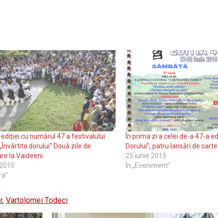
 ediţiei cu numărul 47 a festivalului
În prima zi a celei de-a 47-a ediţ
 „Învârtita dorului” Două zile de
Dorului”, patru lansări de carte
re la Vaideeni
25 iunie 2015
 2015
În „Eveniment”
ra”
r
,
Vartolomei Todeci