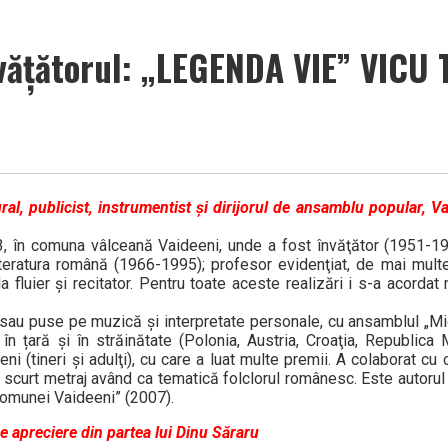
învățătorul: „LEGENDA VIE” VICU
ltural, publicist, instrumentist și dirijorul de ansamblu popular, 
, în comuna vâlceană Vaideeni, unde a fost învăţător (1951-19
teratura română (1966-1995); profesor evidenţiat, de mai multe
 la fluier şi recitator. Pentru toate aceste realizări i s-a acordat
sau puse pe muzică şi interpretate personale, cu ansamblul „Miori
în țară şi în străinătate (Polonia, Austria, Croaţia, Republica 
i (tineri şi adulţi), cu care a luat multe premii. A colaborat cu 
de scurt metraj având ca tematică folclorul românesc. Este autorul
comunei Vaideeni” (2007).
e apreciere din partea lui Dinu Săraru