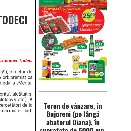
 TODECI
Vartolomei Todeci
59), director de
 ori; premiat ca
 medalia „Meritul
ţa”, alcătuit şi
Moldova etc.). A
Teren de vânzare, în
cercetători de la
 mai multor cărți
Bujoreni (pe lângă
abatorul Diana), în
suprafața de 5000 mp.