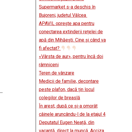
Supermarket s-a deschis în
Bujoreni, județul Vâlcea
APAVIL oprește apa pentru
conectarea extinderii rețelei de
apă din Mihăești. Cine și când va
fi afectat?
«Vârsta de aur», pentru încă doi
râmniceni
Teren de vânzare
Medicii de familie, decontare
peste plafon, dacă țin locul
colegilor de breaslă
În arest, după ce și-a omorât
câinele aruncându-l de la etajul 4
Deputatul Eugen Neață, din
vacanță, direct la muncă. Acciza