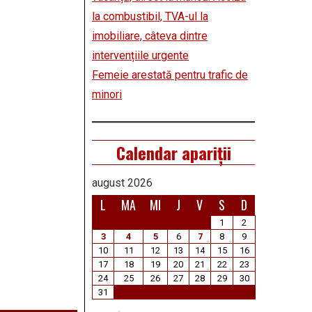
la combustibil, TVA-ul la
imobiliare, câteva dintre
intervențiile urgente
Femeie arestată pentru trafic de
minori
Calendar apariții
august 2026
L
MA
MI
J
V
S
D
1
2
3
4
5
6
7
8
9
10
11
12
13
14
15
16
17
18
19
20
21
22
23
24
25
26
27
28
29
30
31