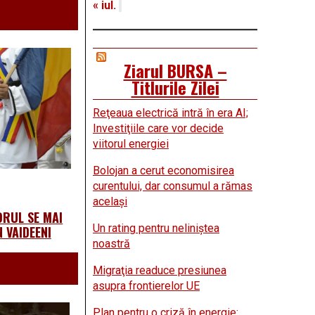
« iul.
Ziarul BURSA –
Titlurile Zilei
Reţeaua electrică intră în era AI;
Investiţiile care vor decide
viitorul energiei
Bolojan a cerut economisirea
curentului, dar consumul a rămas
acelaşi
ORUL SE MAI
Un rating pentru neliniştea
 VAIDEENI
noastră
Migraţia readuce presiunea
asupra frontierelor UE
Plan pentru o criză în energie: