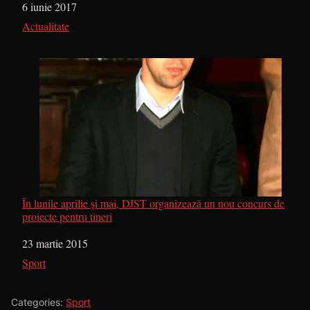
Dată
6 iunie 2017
În legătură cu
Actualitate
În lunile aprilie şi mai, DJST organizează un nou concurs de
proiecte pentru tineri
Dată
23 martie 2015
În legătură cu
Sport
Categories:
Sport