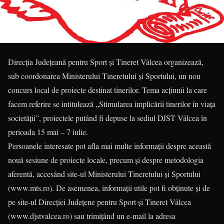
Direcția Județeană pentru Sport și Tineret Vâlcea organizează,
sub coordonarea Ministerului Tineretului și Sportului, un nou
concurs local de proiecte destinat tinerilor. Tema acțiunii la care
facem referire se intitulează „Stimularea implicării tinerilor în viața
societății”, proiectele putând fi depuse la sediul DJST Vâlcea în
perioada 15 mai – 7 iulie.
Persoanele interesate pot afla mai multe informații despre această
nouă sesiune de proiecte locale, precum și despre metodologia
aferentă, accesând site-ul Ministerului Tineretului și Sportului
(www.mts.ro). De asemenea, informații utile pot fi obținute și de
pe site-ul Direcției Județene pentru Sport și Tineret Vâlcea
(www.djstvalcea.ro) sau trimițând un e-mail la adresa