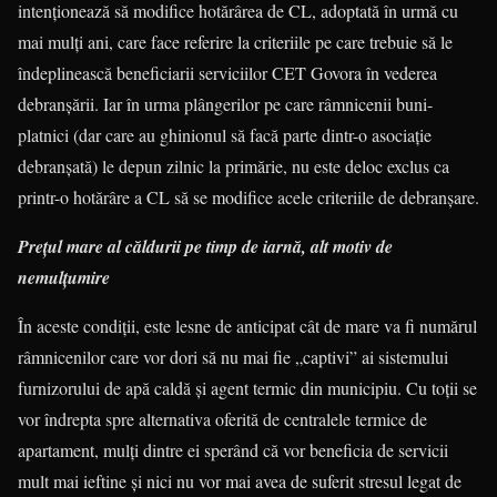
intențio­nează să modifice hotărârea de CL, adoptată în urmă cu
mai mulți ani, care face referire la criteriile pe care trebuie să le
îndeplinească beneficiarii serviciilor CET Govora în vederea
debranșării. Iar în urma plângerilor pe care râmnicenii buni-
platnici (dar care au ghinionul să facă parte dintr-o asociație
debranșată) le depun zilnic la primărie, nu este deloc exclus ca
printr-o hotărâre a CL să se modifice acele criteriile de debranșare.
Prețul mare al căldurii pe timp de iarnă, alt motiv de
nemulțumire
În aceste condiții, este lesne de anticipat cât de mare va fi numărul
râmnicenilor care vor dori să nu mai fie „captivi” ai sistemului
furnizorului de apă caldă și agent termic din municipiu. Cu toții se
vor îndrepta spre alternativa oferită de centralele termice de
apartament, mulți dintre ei sperând că vor beneficia de servicii
mult mai ieftine și nici nu vor mai avea de suferit stresul legat de