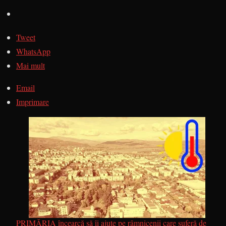
Tweet
WhatsApp
Mai mult
Email
Imprimare
PRIMĂRIA încearcă să îi ajute pe râmnicenii care suferă de