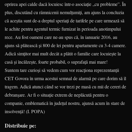
oprirea apei calde dacă locuiesc într-o asociație „cu probleme”. În
plus, discutând cu râmnicenii nemulțumiți, am ajuns la concluzia
că aceștia sunt de-a dreptul speriați de tarifele pe care urmează să
le achite pentru agentul termic furnizat în perioada anotimpului
rece. Au fost oameni care ne-au spus că, în ianuarie 2016, au
ajuns să plătească și 800 de lei pentru apartamente cu 3-4 camere.
Adică simțitor mai mult decât a plătit o familie care locuiește la
casă și încălzește, foarte probabil, o suprafață mai mare!
Suntem tare curioși să vedem cum vor reacționa reprezentanții
CET Govora în urma acestui semnal de alarmă pe care dorim să îl
tragem. Adică atunci când se vor trezi pe masă cu mii de cereri de
debranșare. Ar fi o situație extrem de neplăcută pentru o
companie, emblematică în județul nostru, ajunsă acum în stare de
insolvență! (I. POPA)
Distribuie pe: