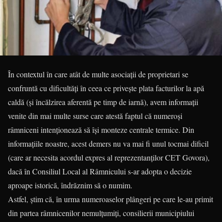
În contextul în care atât de multe asociații de proprietari se
confruntă cu dificultăți în ceea ce privește plata facturilor la apă
caldă (și încălzirea aferentă pe timp de iarnă), avem informații
venite din mai multe surse care atestă faptul că numeroși
râmniceni intenționează să își monteze centrale termice. Din
informațiile noastre, acest demers nu va mai fi unul tocmai dificil
(care ar necesita acordul expres al repre­zentanților CET Govora),
dacă în Consiliul Local al Râmnicului s-ar adopta o decizie
aproape istorică, îndrăznim să o numim.
Astfel, știm că, în urma numeroaselor plângeri pe care le-au primit
din partea râmnicenilor nemulțumiți, consilierii municipiului