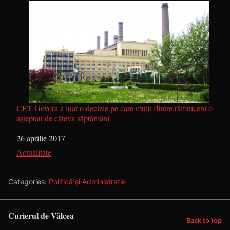
CET Govora a luat o decizie pe care mulți dintre râmniceni o
așteptau de câteva săptămâni
Dată
26 aprilie 2017
În legătură cu
Actualitate
Categories:
Politică și Administrație
Curierul de Vâlcea
Back to top