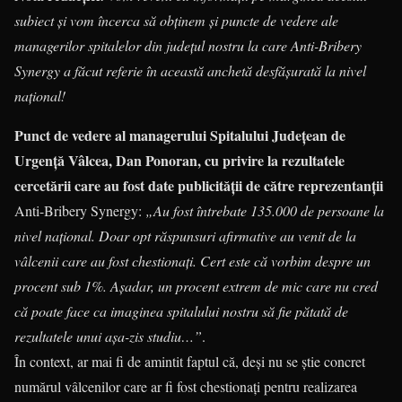
subiect și vom încerca să obținem și puncte de vedere ale
managerilor spitalelor din județul nostru la care Anti-Bribery
Synergy a făcut referie în această anchetă desfășurată la nivel
național!
Punct de vedere al managerului Spitalului Județean de
Urgență Vâlcea, Dan Ponoran, cu privire la rezultatele
cercetării care au fost date publicității de către reprezentanții
Anti-Bribery Synergy:
„Au fost întrebate 135.000 de persoane la
nivel național. Doar opt răspunsuri afirmative au venit de la
vâlcenii care au fost chestionați. Cert este că vorbim despre un
procent sub 1%. Așadar, un procent extrem de mic care nu cred
că poate face ca imaginea spitalului nostru să fie pătată de
rezultatele unui așa-zis studiu…”
.
În context, ar mai fi de amintit faptul că, deși nu se știe concret
numărul vâlcenilor care ar fi fost chestionați pentru realizarea