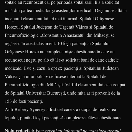
spitale au recunoscut că, pe perioada spitalizării, li s-a solicitat
mită din partea medicilor și asistenților medicali. Deși nu se află la
începutul clasamentului, ci mai în urmă, Spitalul Orășenesc
Horezu, Spitalul Județean de Urgență Vâlcea și Spitalul de
Pneumoftiziologie „Constantin Anastasatu” din Mihăești se
regăsesc în acest clasament. 10 foști pacienți ai Spitalului
Orășenesc Horezu au completat niște chestionare în care au
recunoscut negru pe alb că li s-a solicitat bani de către cadrele
medicale. Este și cazul a opt ex-pacienți ai Spitalului Județean
Vâlcea și a unui bolnav ce fusese internat la Spitalul de
Pneumoftiziologie din Mihăești. Vârful clasamentului este ocupat
de Spitalul Universitar București, unde mita ar fi provenit de la
153 de foști pacienți.
Anti-Bribery Synergy a fost cel care s-a ocupat de realizarea
topului, punând foști pacienți să completeze câteva chestionare.
Nota redacției:
Vom reveni cu informații pe marginea acestui