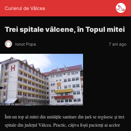
Curierul de Vâlcea
Trei spitale vâlcene, în Topul mitei
Ionut Popa
7 ani ago
Într-un top al mitei din unitățile sanitare din țară se regăsesc și trei
spitale din județul Vâlcea. Practic, câțiva foști pacienți ai acelor