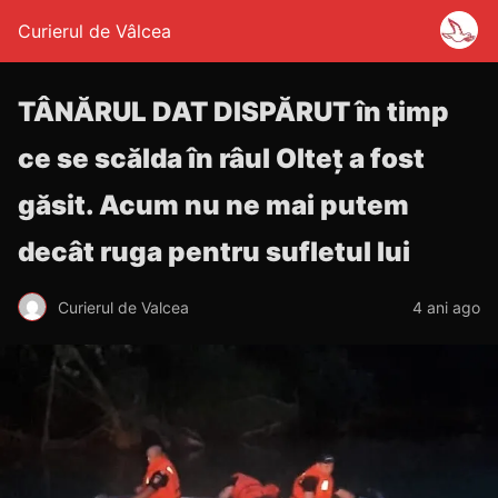
Curierul de Vâlcea
TÂNĂRUL DAT DISPĂRUT în timp
ce se scălda în râul Olteț a fost
găsit. Acum nu ne mai putem
decât ruga pentru sufletul lui
Curierul de Valcea
4 ani ago