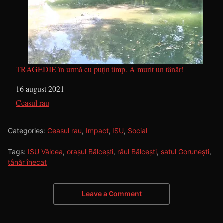
TRAGEDIE în urmă cu puțin timp. A murit un tânăr!
Dată
16 august 2021
În legătură cu
Ceasul rau
Categories:
Ceasul rau
,
Impact
,
ISU
,
Social
Tags:
ISU Vâlcea
,
orașul Bălcești
,
râul Bălcești
,
satul Gorunești
,
tânăr înecat
Leave a Comment