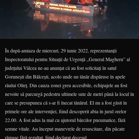
În după-amiaza de miercuri, 29 iunie 2022, reprezentanții
Inspectoratului pentru Situații de Urgență „General Magheru” al
județului Vâlcea ne-au anunțat că au fost solicitați în satul
Gorunești din Bălcești, acolo unde un tânăr dispăruse în apele
râului Olteț. Din cauza zonei greu accesibile, echipajele au fost
nevoite să parcurgă pedestru ultimele sute de metri până la locul în
care se presupunea că s-ar fi înecat tânărul. El nu a fost găsit în
primele ore ale intervenției, fiind descoperit abia în jurul orelor
22.00. A fost adus la mal cu ajutorul bărcilor pneumatice, fără
semne vitale. Au început manevrele de resuscitare, din păcate
rămase fără rezultat, fiind declarat decesul.