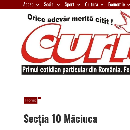
Skip
Acasă
Social
Sport
Cultura
Economie
to
content
Primul
Curierul
cotidian
Home
particular
de
din
Secția 10 Măciuca
România