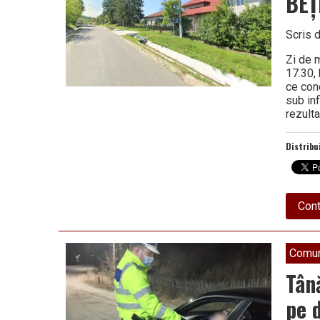
BEȚ
Scris 
Zi de m
17.30, 
ce con
sub inf
rezult
Distribu
Cont
Comun
Tân
pe 