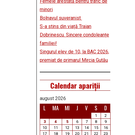
Femeie arestată pentru trafic de
minori
Bolnavul suveranist
S-a stins din viață Traian
Dobrinescu. Sincere condoleanțe
familiei!
Singurul elev de 10, la BAC 2026,
premiat de primarul Mircia Gutău
Calendar apariții
august 2026
L
MA
MI
J
V
S
D
1
2
3
4
5
6
7
8
9
10
11
12
13
14
15
16
17
18
19
20
21
22
23