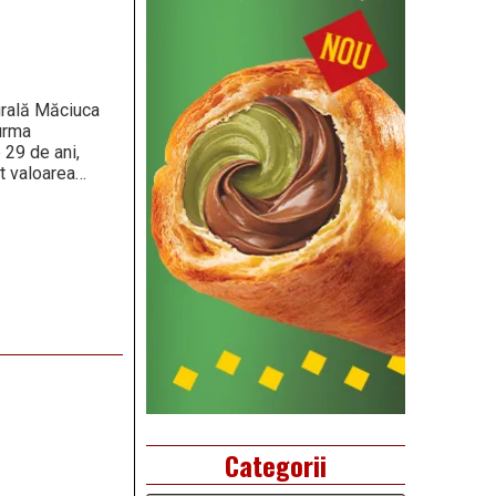
Rurală Măciuca
 urma
 29 de ani,
tat valoarea…
Categorii