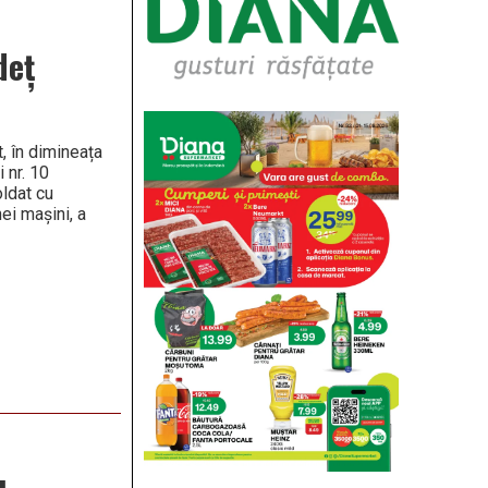
deț
, în dimineața
 nr. 10
oldat cu
ei mașini, a