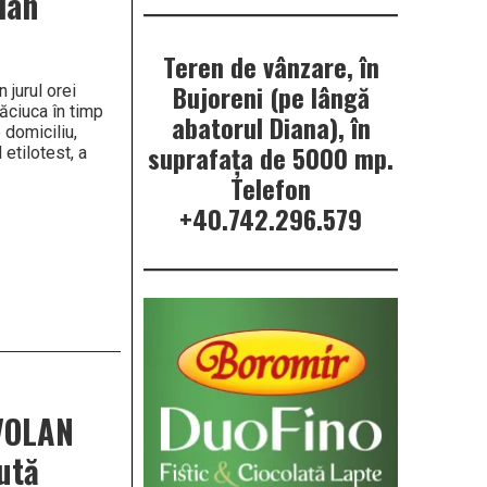
lan
Teren de vânzare, în
Bujoreni (pe lângă
 jurul orei
Măciuca în timp
abatorul Diana), în
 domiciliu,
suprafața de 5000 mp.
 etilotest, a
Telefon
+40.742.296.579
 VOLAN
nută