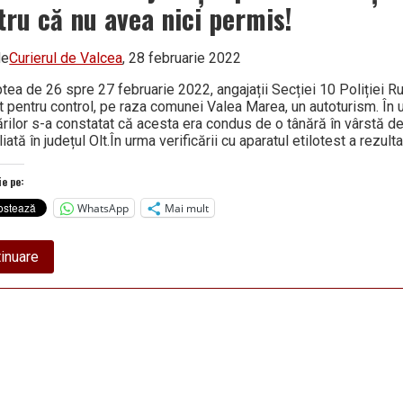
tru că nu avea nici permis!
de
Curierul de Valcea
, 28 februarie 2022
ptea de 26 spre 27 februarie 2022, angajații Secției 10 Poliției 
it pentru control, pe raza comunei Valea Marea, un autoturism. În
ărilor s-a constatat că acesta era condus de o tânără în vârstă de
iată în județul Olt.În urma verificării cu aparatul etilotest a rezul
ie pe:
WhatsApp
Mai mult
about
inuare
Tânără
de
29
de
ani,
PRINSĂ
BEATĂ
LA
VOLAN
pe