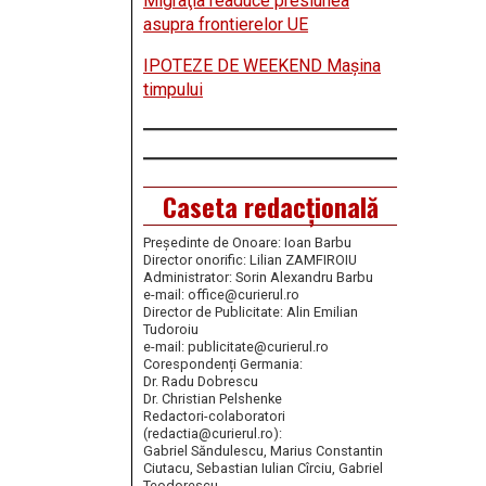
Migraţia readuce presiunea
asupra frontierelor UE
IPOTEZE DE WEEKEND Maşina
timpului
Caseta redacțională
Președinte de Onoare: Ioan Barbu
Director onorific: Lilian ZAMFIROIU
Administrator: Sorin Alexandru Barbu
e-mail: office@curierul.ro
Director de Publicitate: Alin Emilian
Tudoroiu
e-mail: publicitate@curierul.ro
Corespondenți Germania:
Dr. Radu Dobrescu
Dr. Christian Pelshenke
Redactori-colaboratori
(redactia@curierul.ro):
Gabriel Săndulescu, Marius Constantin
Ciutacu, Sebastian Iulian Cîrciu, Gabriel
Teodorescu