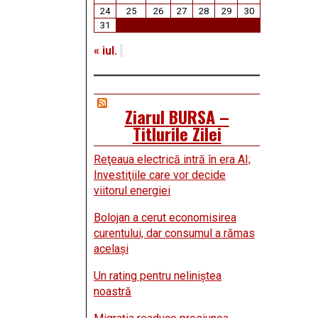
24
25
26
27
28
29
30
31
« iul.
Ziarul BURSA –
Titlurile Zilei
Reţeaua electrică intră în era AI;
Investiţiile care vor decide
viitorul energiei
Bolojan a cerut economisirea
curentului, dar consumul a rămas
acelaşi
Un rating pentru neliniştea
noastră