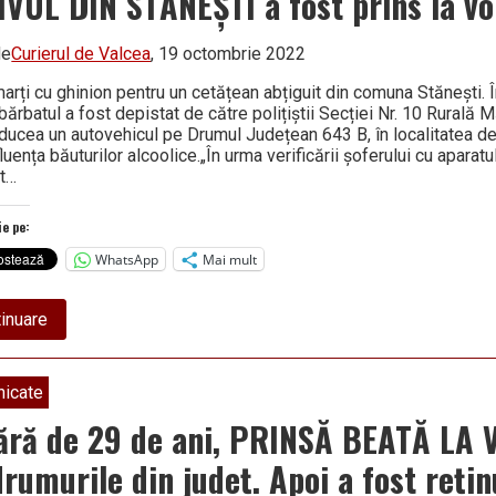
IVUL DIN STĂNEȘTI a fost prins la vo
județ
de
Curierul de Valcea
, 19 octombrie 2022
arți cu ghinion pentru un cetățean abțiguit din comuna Stănești. În
bărbatul a fost depistat de către polițiștii Secției Nr. 10 Rurală 
ducea un autovehicul pe Drumul Județean 643 B, în localitatea de
luența băuturilor alcoolice.„În urma verificării șoferului cu aparatul
at…
ie pe:
WhatsApp
Mai mult
about
inuare
BEȚIVUL
DIN
STĂNEȘTI
a
icate
fost
prins
ără de 29 de ani, PRINSĂ BEATĂ LA
la
volan
drumurile din județ. Apoi a fost reți