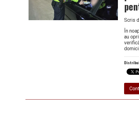
pen
Scris 
În noa
au opr
verific
domicil
Distribu
Cont