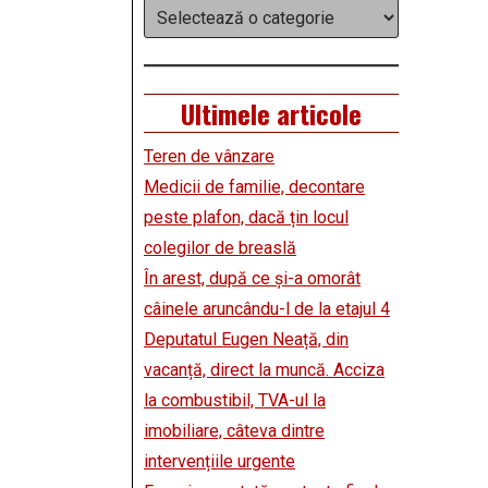
Categorii
Ultimele articole
Teren de vânzare
Medicii de familie, decontare
peste plafon, dacă țin locul
colegilor de breaslă
În arest, după ce și-a omorât
câinele aruncându-l de la etajul 4
Deputatul Eugen Neață, din
vacanță, direct la muncă. Acciza
la combustibil, TVA-ul la
imobiliare, câteva dintre
intervențiile urgente