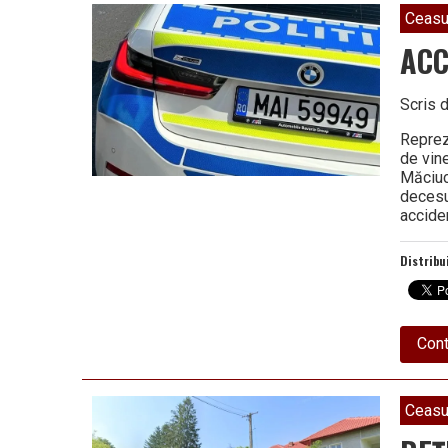
Vâlcea
Ceasu
ACC
Scris 
Reprez
de vine
Măciuca
decesu
accide
Distribu
Cont
Ceasu