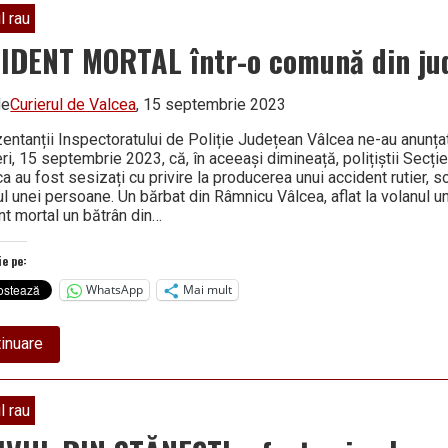
l rau
IDENT MORTAL într-o comună din ju
de
Curierul de Valcea
, 15 septembrie 2023
entanții Inspectoratului de Poliție Județean Vâlcea ne-au anunțat
ri, 15 septembrie 2023, că, în aceeași dimineață, polițiștii Secției
 au fost sesizați cu privire la producerea unui accident rutier, s
l unei persoane. Un bărbat din Râmnicu Vâlcea, aflat la volanul un
nt mortal un bătrân din…
ie pe:
WhatsApp
Mai mult
about
inuare
ACCIDENT
MORTAL
într-
o
l rau
comună
din