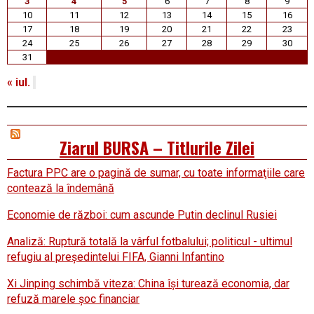
3
4
5
6
7
8
9
10
11
12
13
14
15
16
17
18
19
20
21
22
23
24
25
26
27
28
29
30
31
« iul.
Ziarul BURSA – Titlurile Zilei
Factura PPC are o pagină de sumar, cu toate informaţiile care
contează la îndemână
Economie de război: cum ascunde Putin declinul Rusiei
Analiză: Ruptură totală la vârful fotbalului; politicul - ultimul
refugiu al preşedintelui FIFA, Gianni Infantino
Xi Jinping schimbă viteza: China îşi turează economia, dar
refuză marele şoc financiar