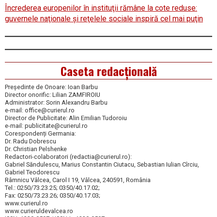
Încrederea europenilor în instituţii rămâne la cote reduse:
guvernele naţionale şi reţelele sociale inspiră cel mai puţin
Caseta redacțională
Președinte de Onoare: Ioan Barbu
Director onorific: Lilian ZAMFIROIU
Administrator: Sorin Alexandru Barbu
e-mail: office@curierul.ro
Director de Publicitate: Alin Emilian Tudoroiu
e-mail: publicitate@curierul.ro
Corespondenți Germania:
Dr. Radu Dobrescu
Dr. Christian Pelshenke
Redactori-colaboratori (redactia@curierul.ro):
Gabriel Săndulescu, Marius Constantin Ciutacu, Sebastian Iulian Cîrciu,
Gabriel Teodorescu
Râmnicu Vâlcea, Carol I 19, Vâlcea, 240591, România
Tel.: 0250/73.23.25; 0350/40.17.02;
Fax: 0250/73.23.26; 0350/40.17.03;
www.curierul.ro
www.curieruldevalcea.ro