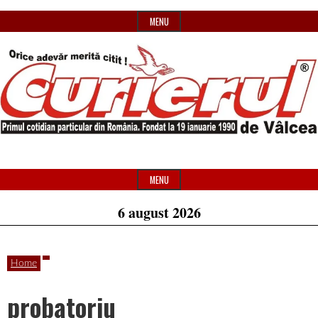
Skip
MENU
to
content
Primul
Header
Curierul
cotidian
Widget
MENU
particular
Area
6 august 2026
de
din
România
Home
Vâlcea
probatoriu