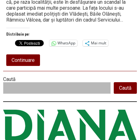
că, pe raza localității, este în desfășurare un scandal la
care participă mai multe persoane. La fața locului s-au
deplasat imediat polițiști din Vlădești, Băile Olănești,
Râmnicu Vâlcea, dar și luptători din cadrul Serviciului…
Distribuie pe:
WhatsApp
Mai mult
about
Continuare
CINCI
BĂRBAȚI
S-
Right
Caută
AU
ÎNCĂIERAT
Caută
Asides
într-
o
comună
din
Vâlcea.
Polițiștii
și
mascații
i-
au
despărțit!