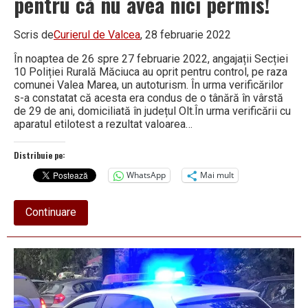
pentru că nu avea nici permis!
Scris de
Curierul de Valcea
, 28 februarie 2022
În noaptea de 26 spre 27 februarie 2022, angajații Secției
10 Poliției Rurală Măciuca au oprit pentru control, pe raza
comunei Valea Marea, un autoturism. În urma verificărilor
s-a constatat că acesta era condus de o tânără în vârstă
de 29 de ani, domiciliată în județul Olt.În urma verificării cu
aparatul etilotest a rezultat valoarea…
Distribuie pe:
WhatsApp
Mai mult
about
Continuare
Tânără
de
29
de
ani,
PRINSĂ
BEATĂ
LA