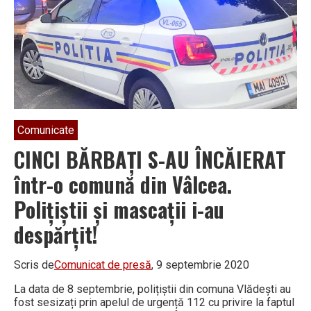
VOLAN
pe
drumurile
din
județ.
Apoi
a
fost
reținută
pentru
că
nu
Comunicate
avea
nici
CINCI BĂRBAȚI S-AU ÎNCĂIERAT
permis!
într-o comună din Vâlcea.
Polițiștii și mascații i-au
despărțit!
Scris de
Comunicat de presă
, 9 septembrie 2020
La data de 8 septembrie, polițiștii din comuna Vlădești au
fost sesizați prin apelul de urgență 112 cu privire la faptul