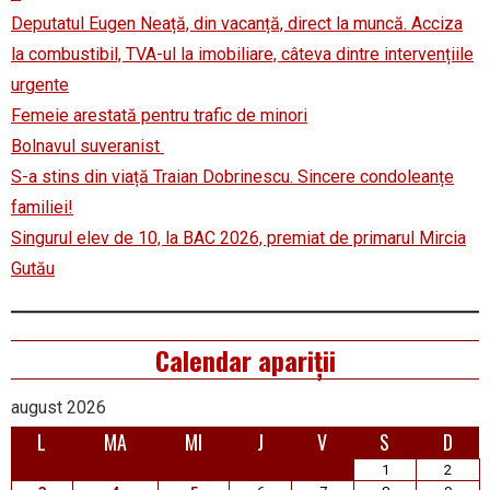
Deputatul Eugen Neață, din vacanță, direct la muncă. Acciza
la combustibil, TVA-ul la imobiliare, câteva dintre intervențiile
urgente
Femeie arestată pentru trafic de minori
Bolnavul suveranist
S-a stins din viață Traian Dobrinescu. Sincere condoleanțe
familiei!
Singurul elev de 10, la BAC 2026, premiat de primarul Mircia
Gutău
Calendar apariții
august 2026
L
MA
MI
J
V
S
D
1
2