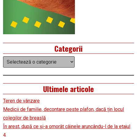
Categorii
Categorii
Ultimele articole
Teren de vânzare
Medicii de familie, decontare peste plafon, dacă țin locul
colegilor de breaslă
În arest, după ce și-a omorât câinele aruncându-l de la etajul
4