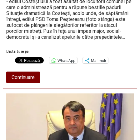
• edilul Costeștiului a fost asaltat de locuitorii comunei pe
care o administrează pentru a răpune bestiile pădurii
Situație dramatică la Costești, acolo unde, de săptămâni
întregi, edilul PSD Toma Peștereanu (foto stânga) este
sufocat de plângerile alegătorilor referitor la atacul
porcilor mistreți. Pus în fața unui impas major, social-
democratul și-a canalizat apelurile către președintele…
Distribuie pe:
WhatsApp
Mai mult
about
Continuare
Peștereanu
a
cerut
sprijin
la
Mihăilescu
în
lupta
cu
mistreții
dezlănțuiți!