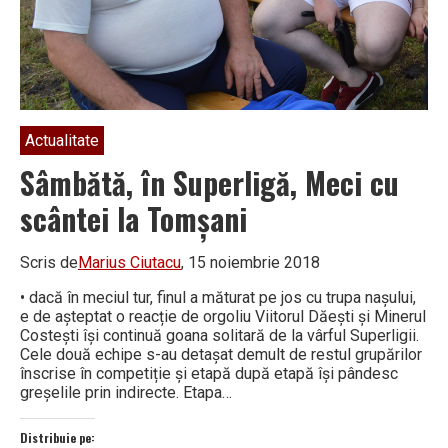
Actualitate
Sâmbătă, în Superligă, Meci cu
scântei la Tomșani
Scris de
Marius Ciutacu
, 15 noiembrie 2018
• dacă în meciul tur, finul a măturat pe jos cu trupa nașului,
e de așteptat o reacție de orgoliu Viitorul Dăești și Minerul
Costești își continuă goana solitară de la vârful Superligii.
Cele două echipe s-au detașat demult de restul grupărilor
înscrise în competiție și etapă după etapă își pândesc
greșelile prin indirecte. Etapa…
Distribuie pe: