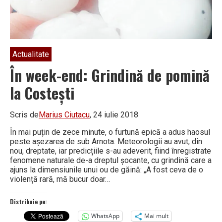
Actualitate
În week-end: Grindină de pomină
la Costești
Scris de
Marius Ciutacu
, 24 iulie 2018
În mai puțin de zece minute, o furtună epică a adus haosul
peste așezarea de sub Arnota. Meteorologii au avut, din
nou, dreptate, iar predicțiile s-au adeverit, fiind înregistrate
fenomene naturale de-a dreptul șocante, cu grindină care a
ajuns la dimensiunile unui ou de găină: „A fost ceva de o
violență rară, mă bucur doar…
Distribuie pe:
WhatsApp
Mai mult