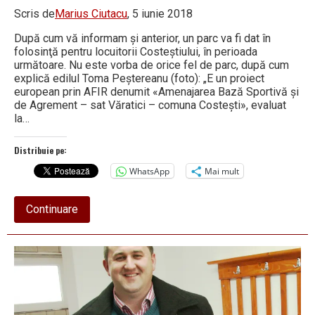
Scris de
Marius Ciutacu
, 5 iunie 2018
După cum vă informam şi anterior, un parc va fi dat în
folosinţă pentru locuitorii Costeştiului, în perioada
următoare. Nu este vorba de orice fel de parc, după cum
explică edilul Toma Peştereanu (foto): „E un proiect
european prin AFIR denumit «Amenajarea Bază Sportivă şi
de Agrement – sat Văratici – comuna Costeşti», evaluat
la…
Distribuie pe:
WhatsApp
Mai mult
about
Continuare
La
Costeşti,
„Investiţia
în
sănătate”,
inaugurată
peste
o
lună