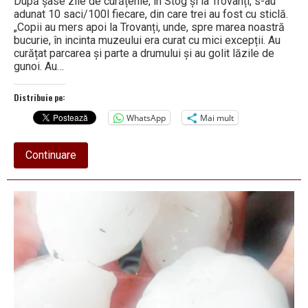
După șase zile de curățenie, în Stog și la Trovanți, s-au
adunat 10 saci/100l fiecare, din care trei au fost cu sticlă.
„Copii au mers apoi la Trovanți, unde, spre marea noastră
bucurie, în incinta muzeului era curat cu mici excepții. Au
curățat parcarea și parte a drumului și au golit lăzile de
gunoi. Au…
Distribuie pe:
WhatsApp
Mai mult
about
Continuare
Copiii
Costeștiului
au
dat
exemplu
adulților