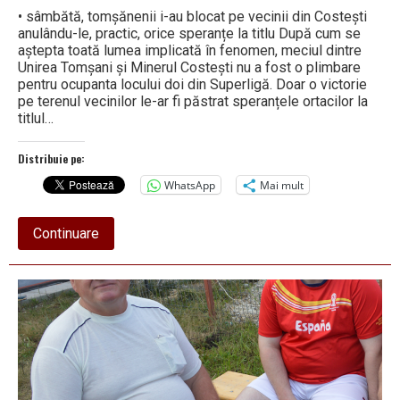
• sâmbătă, tomșănenii i-au blocat pe vecinii din Costești
anulându-le, practic, orice speranțe la titlu După cum se
aștepta toată lumea implicată în fenomen, meciul dintre
Unirea Tomșani și Minerul Costești nu a fost o plimbare
pentru ocupanta locului doi din Superligă. Doar o victorie
pe terenul vecinilor le-ar fi păstrat speranțele ortacilor la
titlul…
Distribuie pe:
WhatsApp
Mai mult
about
Continuare
În
Superligă:
Pearcu
i-
a
pus
piedica
decisivă
finului
Peștereanu!