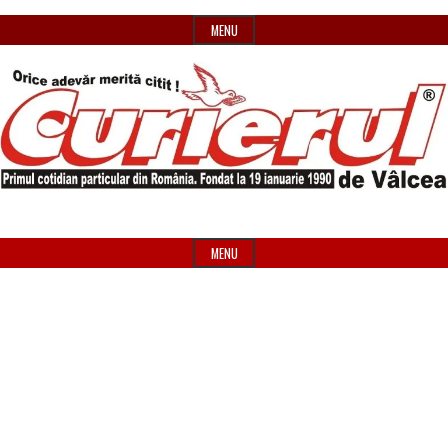
Skip
MENU
to
content
Primul
Header
Curierul
cotidian
Widget
MENU
particular
Area
de
din
România
Vâlcea