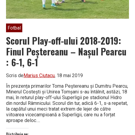
Fotbal
Scorul Play-off-ului 2018-2019:
Finul Peștereanu – Nașul Pearcu
: 6-1, 6-1
Scris de
Marius Ciutacu
, 18 mai 2019
În prezența primarilor Toma Peștereanu și Dumitru Pearcu,
Minerul Costești și Unirea Tomșani s-au întâlnit, astăzi, 18
mai, în returul play-off-ului Superligii pe stadionul Hidro
din nordul Râmnicului. Scorul din tur, adică 6-1, s-a repetat,
la capătul unui meci tratat extrem de lejer de către
viitoarea vicecampioană a Superligii, care nu a forțat
aproape deloc….
Distribuie pe: