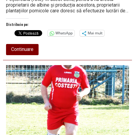
proprietarii de albine și producția acestora, proprietarii
plantațiilor pomicole care doresc să efectueze lucrări de…
Distribuie pe:
WhatsApp
Mai mult
about
Continuare
În
Costești,
Primăria
ia
măsuri
pentru
protejarea
industriei-
simbol