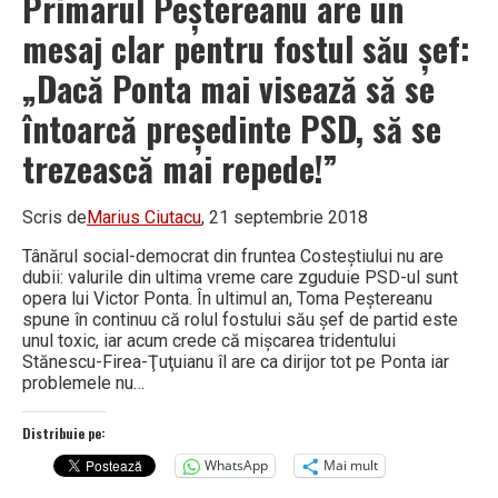
Primarul Peştereanu are un
mesaj clar pentru fostul său şef:
„Dacă Ponta mai visează să se
întoarcă preşedinte PSD, să se
trezească mai repede!”
Scris de
Marius Ciutacu
, 21 septembrie 2018
Tânărul social-democrat din fruntea Costeştiului nu are
dubii: valurile din ultima vreme care zguduie PSD-ul sunt
opera lui Victor Ponta. În ultimul an, Toma Peştereanu
spune în continuu că rolul fostului său şef de partid este
unul toxic, iar acum crede că mişcarea tridentului
Stănescu-Firea-Ţuţuianu îl are ca dirijor tot pe Ponta iar
problemele nu…
Distribuie pe:
WhatsApp
Mai mult