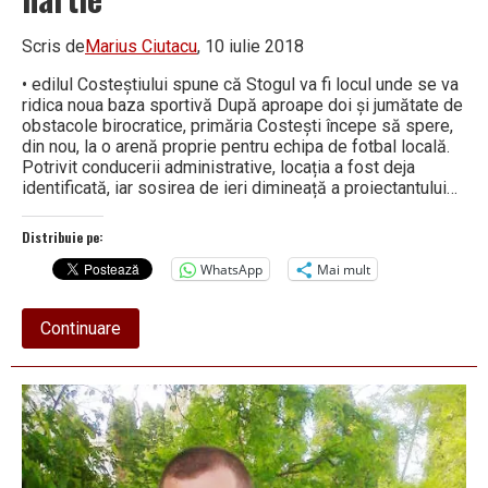
Scris de
Marius Ciutacu
, 10 iulie 2018
• edilul Costeștiului spune că Stogul va fi locul unde se va
ridica noua baza sportivă După aproape doi și jumătate de
obstacole birocratice, primăria Costești începe să spere,
din nou, la o arenă proprie pentru echipa de fotbal locală.
Potrivit conducerii administrative, locația a fost deja
identificată, iar sosirea de ieri dimineață a proiectantului…
Distribuie pe:
WhatsApp
Mai mult
about
Continuare
Stadionul
minerilor
intră
pe
hârtie