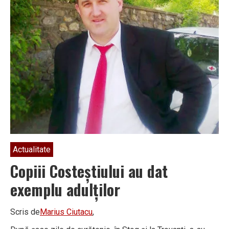
tenis
Actualitate
Copiii Costeștiului au dat
exemplu adulților
Scris de
Marius Ciutacu
,