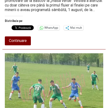
promovare de la Bascov la „masa verde”.Vestea a aterizat
cu doar câteva ore până la primul fluier al finalei pe care
minerii o aveau programată sâmbătă, 1 august, de la…
Distribuie pe:
WhatsApp
Mai mult
about
Continuare
Incredibil!
Visul
frumos
al
promovării
s-
a
transformat
într-
un
coșmar
birocratic