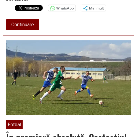
WhatsApp
Mai mult
about
Continuare
Scorul
Play-
off-
ului
2018-
2019:
Finul
Peștereanu
–
Nașul
Pearcu
:
6-
1,
6-
1
Fotbal