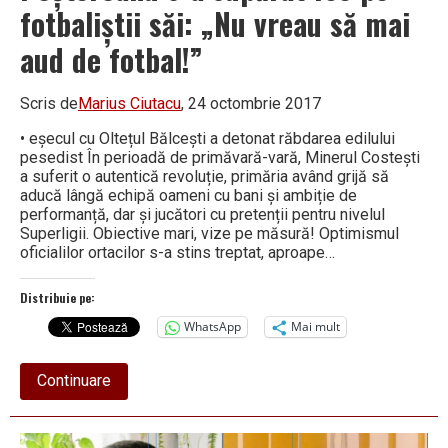
fotbaliștii săi: „Nu vreau să mai
aud de fotbal!”
Scris de
Marius Ciutacu
, 24 octombrie 2017
• eșecul cu Oltețul Bălcești a detonat răbdarea edilului
pesedist În perioadă de primăvară-vară, Minerul Costești
a suferit o autentică revoluție, primăria având grijă să
aducă lângă echipă oameni cu bani și ambiție de
performanță, dar și jucători cu pretenții pentru nivelul
Superligii. Obiective mari, vize pe măsură! Optimismul
oficialilor ortacilor s-a stins treptat, aproape…
Distribuie pe:
WhatsApp
Mai mult
about
Continuare
Minerul
Costești,
în
pericol?!