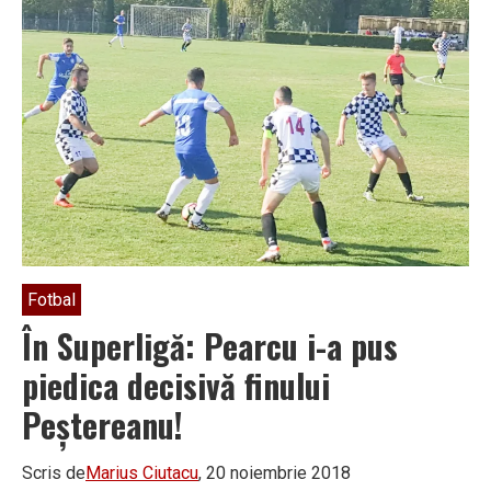
Costeștiul,
în
fața
primului
trofeu
sportiv
din
istoria
sa
recentă
Fotbal
În Superligă: Pearcu i-a pus
piedica decisivă finului
Peștereanu!
Scris de
Marius Ciutacu
, 20 noiembrie 2018