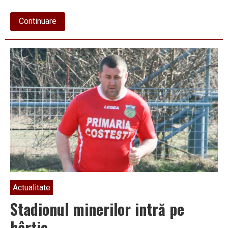
about
Continuare
În
week-
end:
Grindină
de
pomină
la
Costești
Actualitate
Stadionul minerilor intră pe
hârtie