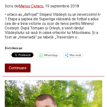
Scris de
Marius Ciutacu
, 19 septembrie 2018
• ortacii au „defrișat” Stejarul Vlădești cu un neverosimil 6-
1 Etapa a șaptea din Superliga vâlceană de fotbal a adus
cea de-a treia victorie cu scor de tenis pentru Minerul
Costești. După Tomșani și Orlești, a venit rândul
Vlădeștiului să iasă în calea ortacilor lui Milosteanu. Și a
fost iar „mineriadă” pe tabelă. „Traversăm o…
Distribuie pe:
WhatsApp
Mai mult
about
Continuare
În
Superligă,
Minerul
Costești,
a
treia
victorie
la
scor
de