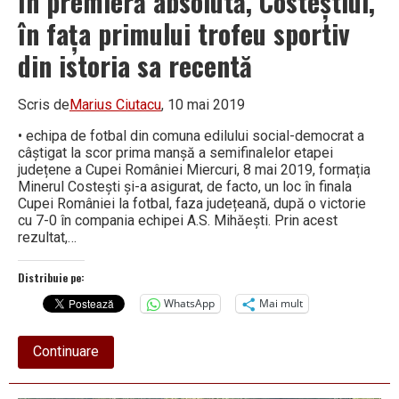
În premieră absolută, Costeștiul,
în fața primului trofeu sportiv
din istoria sa recentă
Scris de
Marius Ciutacu
, 10 mai 2019
• echipa de fotbal din comuna edilului social-democrat a
câștigat la scor prima manșă a semifinalelor etapei
județene a Cupei României Miercuri, 8 mai 2019, formația
Minerul Costești și-a asigurat, de facto, un loc în finala
Cupei României la fotbal, faza județeană, după o victorie
cu 7-0 în compania echipei A.S. Mihăești. Prin acest
rezultat,…
Distribuie pe:
WhatsApp
Mai mult
about
Continuare
În
premieră
absolută,