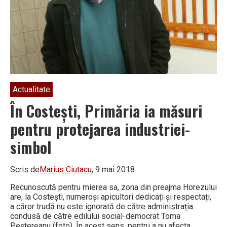
de
zile
Actualitate
În Costești, Primăria ia măsuri
pentru protejarea industriei-
simbol
Scris de
Marius Ciutacu
, 9 mai 2018
Recunoscută pentru mierea sa, zona din preajma Horezului
are, la Costești, numeroși apicul­tori dedicați și respectați,
a căror trudă nu este ignorată de către adminis­trația
condusă de către edilului social-democrat Toma
Peștereanu (foto). În acest sens, pentru a nu afecta