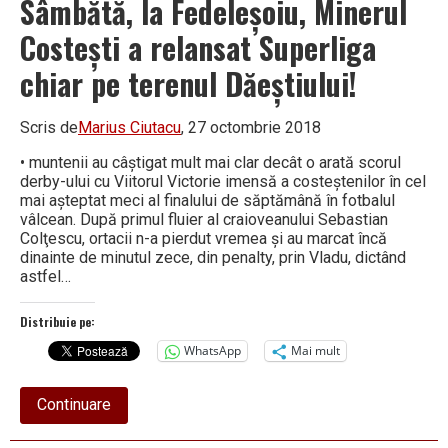
Sâmbătă, la Fedeleşoiu, Minerul
Costeşti a relansat Superliga
chiar pe terenul Dăeştiului!
Scris de
Marius Ciutacu
, 27 octombrie 2018
• muntenii au câştigat mult mai clar decât o arată scorul
derby-ului cu Viitorul Victorie imensă a costeştenilor în cel
mai aşteptat meci al finalului de săptămână în fotbalul
vâlcean. După primul fluier al craioveanului Sebastian
Colţescu, ortacii n-a pierdut vremea şi au marcat încă
dinainte de minutul zece, din penalty, prin Vladu, dictând
astfel…
Distribuie pe:
WhatsApp
Mai mult
about
Continuare
Sâmbătă,
la