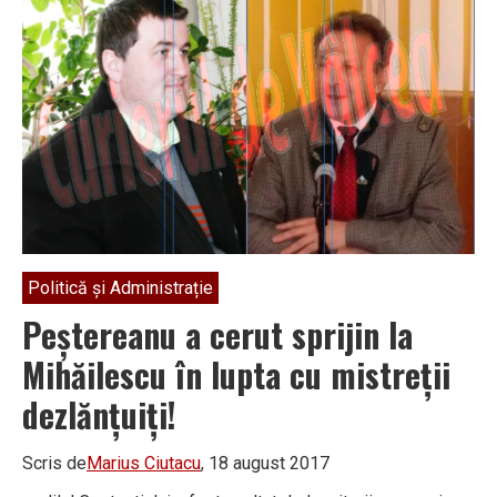
Peștereanu
s-
a
supărat
foc
pe
fotbaliștii
săi:
„Nu
vreau
să
mai
aud
de
fotbal!”
Politică și Administrație
Peștereanu a cerut sprijin la
Mihăilescu în lupta cu mistreții
dezlănțuiți!
Scris de
Marius Ciutacu
, 18 august 2017