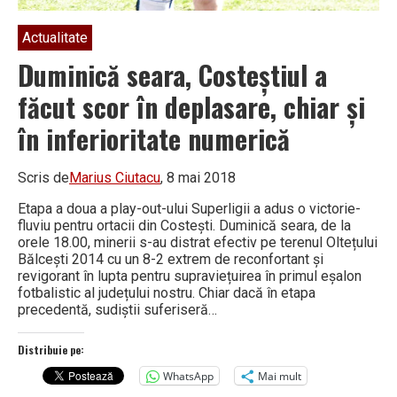
Actualitate
Duminică seara, Costeștiul a
făcut scor în deplasare, chiar și
în inferioritate numerică
Scris de
Marius Ciutacu
, 8 mai 2018
Etapa a doua a play-out-ului Superligii a adus o victorie-
fluviu pentru ortacii din Costești. Duminică seara, de la
orele 18.00, minerii s-au distrat efectiv pe terenul Oltețului
Bălcești 2014 cu un 8-2 extrem de reconfortant și
revigorant în lupta pentru supraviețuirea în primul eșalon
fotbalistic al județului nostru. Chiar dacă în etapa
precedentă, sudiștii suferiseră…
Distribuie pe:
WhatsApp
Mai mult