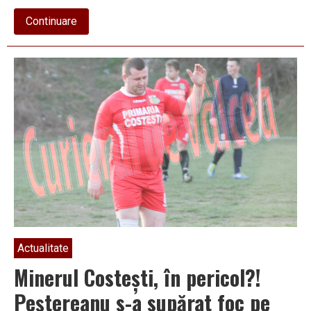
about
Continuare
Duminică
seara,
Costeștiul
a
făcut
scor
în
deplasare,
chiar
și
în
inferioritate
numerică
Actualitate
Minerul Costești, în pericol?!
Peștereanu s-a supărat foc pe