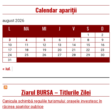
Calendar apariții
august 2026
L
MA
MI
J
V
S
D
1
2
3
4
5
6
7
8
9
10
11
12
13
14
15
16
17
18
19
20
21
22
23
24
25
26
27
28
29
30
31
« iul.
Ziarul BURSA – Titlurile Zilei
Canicula schimbă regulile turismului: oraşele investesc în
răcirea spaţiilor publice