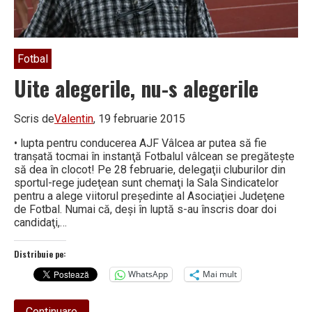
Fotbal
Uite alegerile, nu-s alegerile
Scris de
Valentin
, 19 februarie 2015
• lupta pentru conducerea AJF Vâlcea ar putea să fie
tranşată tocmai în instanţă Fotbalul vâlcean se pregăteşte
să dea în clocot! Pe 28 februarie, delegaţii cluburilor din
sportul-rege judeţean sunt chemaţi la Sala Sindicatelor
pentru a alege viitorul preşedinte al Asociaţiei Judeţene
de Fotbal. Numai că, deşi în luptă s-au înscris doar doi
candidaţi,…
Distribuie pe:
WhatsApp
Mai mult
about
Continuare