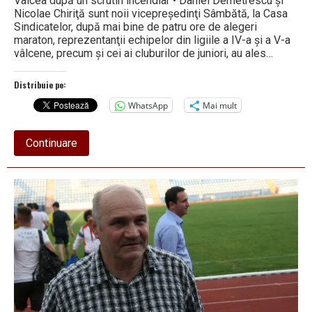
Vâlcea după un scrutin incendiar • Daniel Demetrescu şi
Nicolae Chiriţă sunt noii vicepreşedinţi Sâmbătă, la Casa
Sindicatelor, după mai bine de patru ore de alegeri
maraton, reprezentanţii echipelor din ligiile a IV-a şi a V-a
vâlcene, precum şi cei ai cluburilor de juniori, au ales…
Distribuie pe:
WhatsApp
Mai mult
about
Continuare
Constantin
Pintilie,
uns
pentru
a
treia
oară
regele
fotbalului
vâlcean