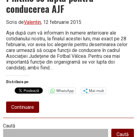
conducerea AJF
Scris de
Valentin
, 12 februarie 2015
Aşa după cum vă informam în numere anterioare ale
cotidianului nostru, la finalul acestei luni, mai exact pe 28
februarie, vor avea loc alegerile pentru desemnarea celor
care urmează să ocupe funcţii de conducere în cadrul
Asociaţiei Judeţene de Fotbal Vâlcea. Pentru cea mai
importantă funcţie din organigramă se vor lupta doi
candidaţi, ambii fiind…
Distribuie pe:
WhatsApp
Mai mult
about
Continuare
Fotbalul
mic
se
Right
Caută
pregăteşte
să
Caută
dea