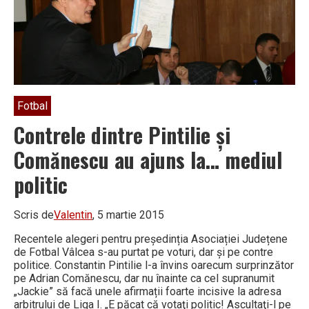
Fotbal
Contrele dintre Pintilie și
Comănescu au ajuns la… mediul
politic
Scris de
Valentin
, 5 martie 2015
Recentele alegeri pentru președinția Asociației Județene
de Fotbal Vâlcea s-au purtat pe voturi, dar și pe contre
politice. Constantin Pintilie l-a învins oarecum surprinzător
pe Adrian Comănescu, dar nu înainte ca cel supranumit
„Jackie” să facă unele afirmații foarte incisive la adresa
arbitrului de Liga I. „E păcat că votaţi politic! Ascultaţi-l pe