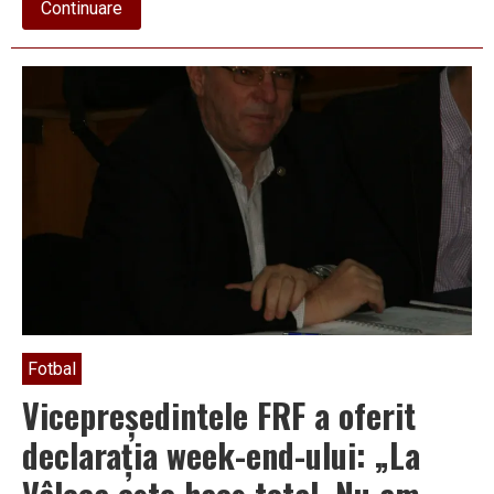
about
Continuare
Robert
Dican,
cel
mai
înverşunat
contestatar
al
preşedintelui
„Jackie”
Pintilie
Fotbal
Vicepreşedintele FRF a oferit
declaraţia week-end-ului: „La