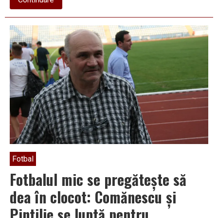
Uite
alegerile,
nu-
s
alegerile
Fotbal
Fotbalul mic se pregăteşte să
dea în clocot: Comănescu şi
Pintilie se luptă pentru