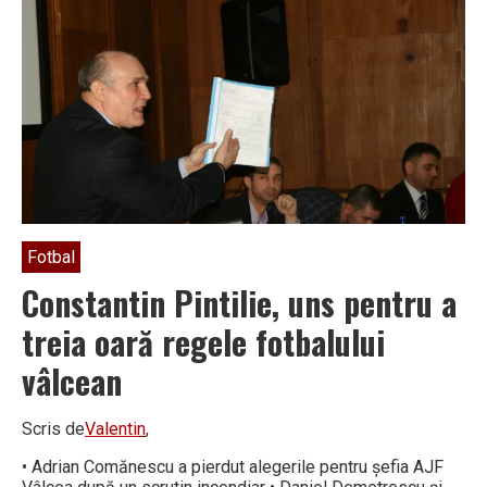
week-
end-
ului: „La
Vâlcea
este
haos
total.
Nu
am
mai
întâlnit
aşa
ceva!”
Fotbal
Constantin Pintilie, uns pentru a
treia oară regele fotbalului
vâlcean
Scris de
Valentin
,
• Adrian Comănescu a pierdut alegerile pentru şefia AJF