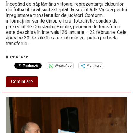
Începând de săptămâna viitoare, reprezentanții cluburilor
din fotbalul local sunt așteptați la sediul AJF Vâlcea pentru
înregistrarea transferurilor de jucători. Conform
informațiilor venite dinspre forul fotbalistic condus de
președintele Constantin Pintilie, perioada de transferuri
este deschisă în intervalul 26 ianuarie – 22 februarie. Cele
aproape 30 de zile în care cluburile vor putea perfecta
transferuri…
Distribuie pe:
WhatsApp
Mai mult
about
Continuare
Fotbalul
vâlcean
se
pregătește
pentru
„mercato”