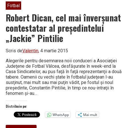
Fotbal
Robert Dican, cel mai înverşunat
contestatar al preşedintelui
„Jackie” Pintilie
Scris de
Valentin
, 4 martie 2015
Alegerile pentru desemnarea noii conduceri a Asociaţiei
Judeţene de Fotbal Vâlcea, desfăşurate în week-end la
Casa Sindicatelor, au pus faţă în faţă reprezentanţii a două
tabere. Oamenii cu vechi ştate în fotbalul judeţean l-au
susţinut, mai mult sau mai puţin vădit, pe fostul şi noul
preşedinte, Constantin Pintilie, în timp ce nou-intraţii în
fenomen şi-au…
Distribuie pe:
WhatsApp
Mai mult