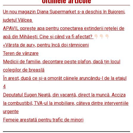
Ultimele articole
Un nou magazin Diana Supermarket s-a deschis în Bujoreni,
județul Vâlcea
APAVIL oprește apa pentru conectarea extinderii rețelei de
apă din Mihăești. Cine și când va fi afectat?
«Vârsta de aur», pentru încă doi râmniceni
Teren de vânzare
Medicii de familie, decontare peste plafon, dacă țin locul
colegilor de breaslă
În arest, după ce și-a omorât câinele aruncându-l de la etajul
4
Deputatul Eugen Neață, din vacanță, direct la muncă. Acciza
la combustibil, TVA-ul la imobiliare, câteva dintre intervențiile
urgente
Femeie arestată pentru trafic de minori