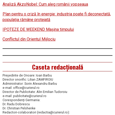
Analiză AkzoNobel: Cum aleg românii vopseaua
Plan pentru o criză în energie: industria poate fi deconectată,
populaţia rămâne protejată
IPOTEZE DE WEEKEND Maşina timpului
Conflictul din Orientul Mijlociu
Caseta redacțională
Președinte de Onoare: Ioan Barbu
Director onorific: Lilian ZAMFIROIU
Administrator: Sorin Alexandru Barbu
e-mail: office@curierul.ro
Director de Publicitate: Alin Emilian Tudoroiu
e-mail: publicitate@curierul.ro
Corespondenți Germania:
Dr. Radu Dobrescu
Dr. Christian Pelshenke
Redactori-colaboratori (redactia@curierul.ro):