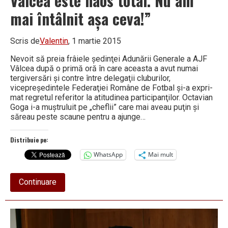
Vâlcea este haos total. Nu am
mai întâlnit aşa ceva!”
Scris de
Valentin
, 1 martie 2015
Nevoit să preia frâiele şedinţei Adunării Generale a AJF
Vâlcea după o primă oră în care aceasta a avut numai
tergiversări şi contre între delegaţii cluburilor,
vicepreşedintele Federaţiei Române de Fotbal şi-a expri­
mat regretul referitor la atitudinea participanţilor. Octavian
Goga i-a muştruluit pe „cheflii” care mai aveau puţin şi
săreau peste scaune pentru a ajunge…
Distribuie pe:
WhatsApp
Mai mult
about
Continuare
Vicepreşedintele
FRF
a
oferit
declaraţia