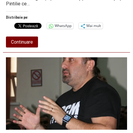
Pintilie ce…
Distribuie pe:
WhatsApp
Mai mult
about
Continuare
Contrele
dintre
Pintilie
și
Comănescu
au
ajuns
la…
mediul
politic