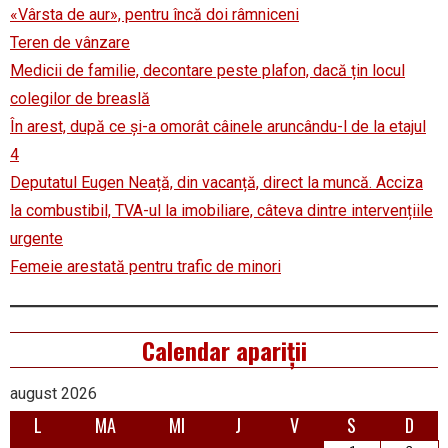
«Vârsta de aur», pentru încă doi râmniceni
Teren de vânzare
Medicii de familie, decontare peste plafon, dacă țin locul
colegilor de breaslă
În arest, după ce și-a omorât câinele aruncându-l de la etajul
4
Deputatul Eugen Neață, din vacanță, direct la muncă. Acciza
la combustibil, TVA-ul la imobiliare, câteva dintre intervențiile
urgente
Femeie arestată pentru trafic de minori
Calendar apariții
august 2026
L
MA
MI
J
V
S
D