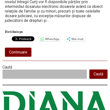
nivelul întregii Curţi vor fi disponibile părţilor prin
intermediul dosarului electronic dosarele având ca obiect
relaţiile de familie şi cu minori, precum şi toate celelalte
dosare judiciare, cu excepţia măsurilor dispuse de
judecătorii de drepturi şi…
Distribuie pe:
WhatsApp
Mai mult
about
Continuare
Curtea
de
Apel
Right
Caută
Pitești
a
Caută
Asides
hotărât:
acces
efectiv
şi
deplin
al
părţilor
la
dosarul