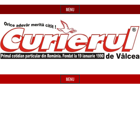
Skip
MENU
to
content
Primul
Header
Curierul
cotidian
Widget
MENU
particular
Area
de
din
România
Vâlcea