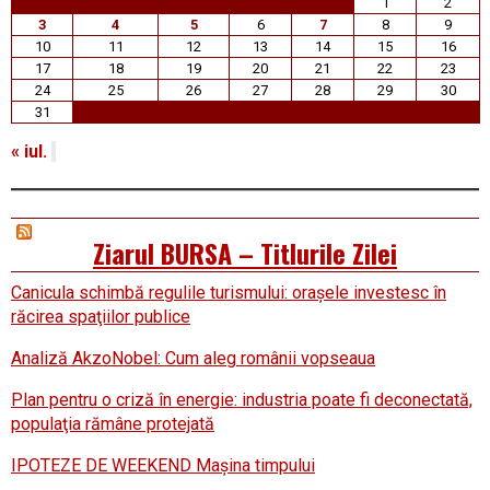
1
2
3
4
5
6
7
8
9
10
11
12
13
14
15
16
17
18
19
20
21
22
23
24
25
26
27
28
29
30
31
« iul.
Ziarul BURSA – Titlurile Zilei
Canicula schimbă regulile turismului: oraşele investesc în
răcirea spaţiilor publice
Analiză AkzoNobel: Cum aleg românii vopseaua
Plan pentru o criză în energie: industria poate fi deconectată,
populaţia rămâne protejată
IPOTEZE DE WEEKEND Maşina timpului