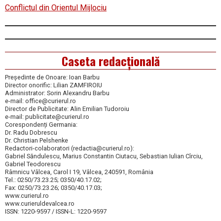
Conflictul din Orientul Mijlociu
Caseta redacțională
Președinte de Onoare: Ioan Barbu
Director onorific: Lilian ZAMFIROIU
Administrator: Sorin Alexandru Barbu
e-mail: office@curierul.ro
Director de Publicitate: Alin Emilian Tudoroiu
e-mail: publicitate@curierul.ro
Corespondenți Germania:
Dr. Radu Dobrescu
Dr. Christian Pelshenke
Redactori-colaboratori (redactia@curierul.ro):
Gabriel Săndulescu, Marius Constantin Ciutacu, Sebastian Iulian Cîrciu,
Gabriel Teodorescu
Râmnicu Vâlcea, Carol I 19, Vâlcea, 240591, România
Tel.: 0250/73.23.25; 0350/40.17.02;
Fax: 0250/73.23.26; 0350/40.17.03;
www.curierul.ro
www.curieruldevalcea.ro
ISSN: 1220-9597 / ISSN-L: 1220-9597