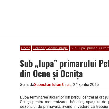
Vâlcea
Home
Politică și Administrație
Sub „lupa” primarului Pet
Sub „lupa” primarului Pe
din Ocne şi Ocniţa
Scris de
Sebastian Iulian Circiu
, 24 aprilie 2015
După terminarea lucrărilor din parcul central al oraş
Ocniţa pentru modernizarea băncilor, spaţiului de 
sezonului de primăvară, având în vedere că trebuie 