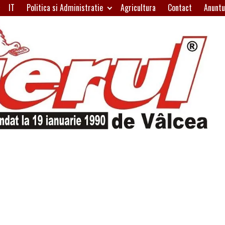
IT
Politica si Administratie
Agricultura
Contact
Anuntu
H
W
A