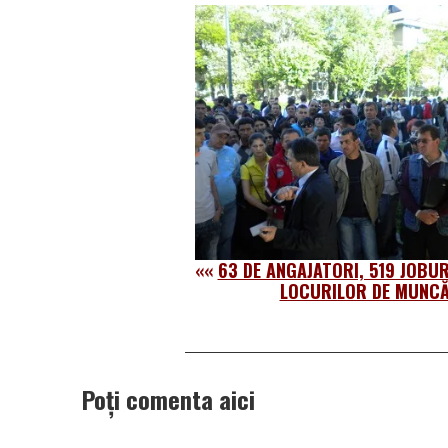
««
63 DE ANGAJATORI, 519 JOBU
LOCURILOR DE MUNC
Poți comenta aici