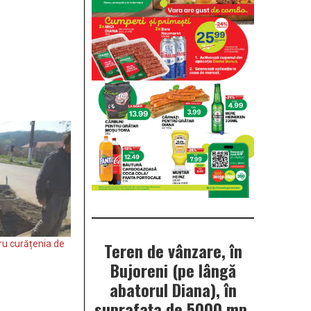
ru curățenia de
Teren de vânzare, în
Bujoreni (pe lângă
abatorul Diana), în
suprafața de 5000 mp.