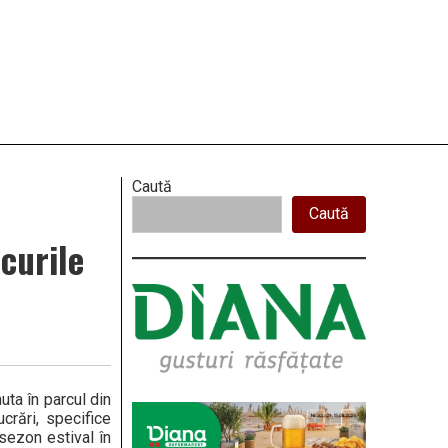
Right
Caută
Caută
Asides
curile
uta în parcul din
crări, specifice
sezon estival în