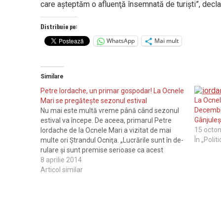
care aşteptăm o afluenţă însemnată de turişti”, decla
Distribuie pe:
WhatsApp
Mai mult
Similare
Petre Iordache, un primar gospodar! La Ocnele
La Ocnel
Mari se pregăteşte sezonul estival
Decembri
Nu mai este multă vreme până când sezonul
Gânjuleşt
estival va începe. De aceea, primarul Petre
15 octo
Iordache de la Ocnele Mari a vizitat de mai
În „Polit
multe ori Ştrandul Ocniţa. „Lucrările sunt în de­
rulare şi sunt premise serioase ca acest
obiectiv turistic să arate mai bine ca anul
8 aprilie 2014
trecut. Voi continua să…
Articol similar