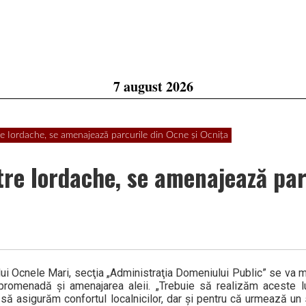
7 august 2026
re Iordache, se amenajează parcurile din Ocne şi Ocniţa
tre Iordache, se amenajează par
ului Ocnele Mari, secţia „Administraţia Domeniului Public” se va m
promenadă şi amenajarea aleii. „Trebuie să realizăm aceste lu
să asigurăm confortul localnicilor, dar şi pentru că urmează un 