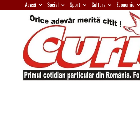
Skip
Acasă
Social
Sport
Cultura
Economie
to
content
Primul
Curierul
cotidian
particular
de
din
România