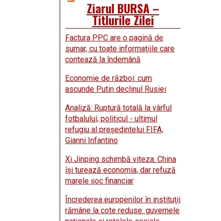
Ziarul BURSA –
Titlurile Zilei
Factura PPC are o pagină de
sumar, cu toate informaţiile care
contează la îndemână
Economie de război: cum
ascunde Putin declinul Rusiei
Analiză: Ruptură totală la vârful
fotbalului; politicul - ultimul
refugiu al preşedintelui FIFA,
Gianni Infantino
Xi Jinping schimbă viteza: China
îşi turează economia, dar refuză
marele şoc financiar
Încrederea europenilor în instituţii
rămâne la cote reduse: guvernele