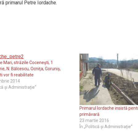
ră primarul Petre Iordache.
e Mari, străzile Coceneşti, 1
e, N. Bălcescu, Ocniţa, Goruniş,
i vor fi reabilitate
mbrie 2014
ică și Administrație”
Primarul Iordache insistă pent
primăvară
23 martie 2016
În „Politică și Administrație”