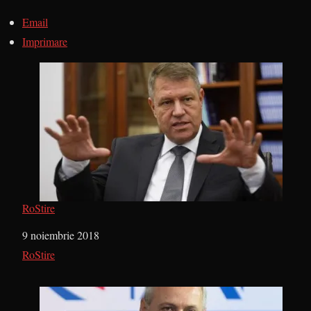
Email
Imprimare
RoStire
Dată
9 noiembrie 2018
În legătură cu
RoStire