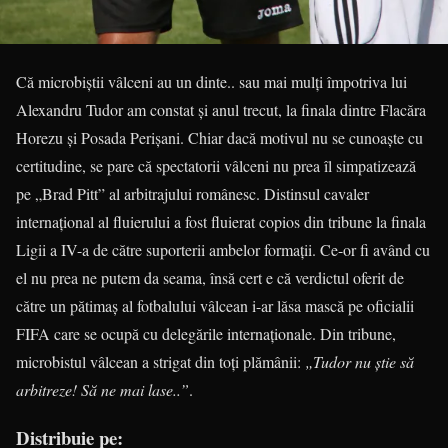
Că microbiştii vâlceni au un dinte.. sau mai mulţi împotriva lui
Alexandru Tudor am constat şi anul trecut, la finala dintre Flacăra
Horezu şi Posada Perişani. Chiar dacă motivul nu se cunoaşte cu
certitudine, se pare că spectatorii vâlceni nu prea îl simpatizează
pe „Brad Pitt” al arbitrajului românesc. Distinsul cavaler
internaţional al fluierului a fost fluierat copios din tribune la finala
Ligii a IV-a de către suporterii ambelor formaţii. Ce-or fi având cu
el nu prea ne putem da seama, însă cert e că verdictul oferit de
către un pătimaş al fotbalului vâlcean i-ar lăsa mască pe oficialii
FIFA care se ocupă cu delegările internaţionale. Din tribune,
microbistul vâlcean a strigat din toţi plămânii:
„Tudor nu ştie să
arbitreze! Să ne mai lase..”
.
Distribuie pe: