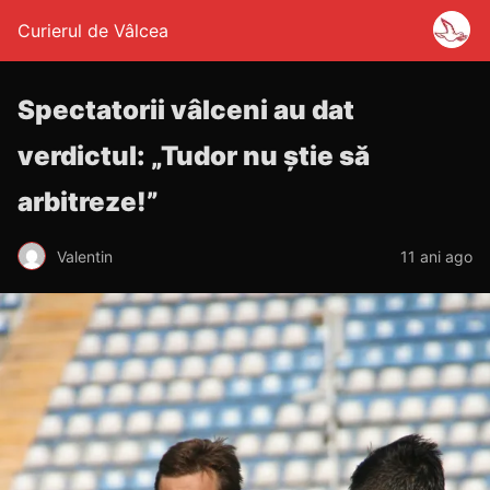
Curierul de Vâlcea
Spectatorii vâlceni au dat
verdictul: „Tudor nu ştie să
arbitreze!”
Valentin
11 ani ago