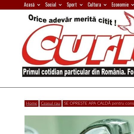
Skip
Acasă
Social
Sport
Cultura
Economie
to
content
Primul
Curierul
cotidian
Home
Ceasul rau
SE OPREȘTE APA CALDĂ pentru consum
particular
de
din
România