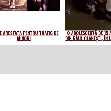
IE ARESTATĂ PENTRU TRAFIC DE
O ADOLESCENTĂ DE 15 A
MINORI
DIN RÂUL OLĂNEȘTI, ÎN 