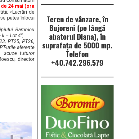
tru consumatorii
a de 24 mai (ora
iții: «Lucrări de
Teren de vânzare, în
se putea înlocui
Bujoreni (pe lângă
cipiului Ramnicu
abatorul Diana), în
II – Lot 4”,
T23, PT25, PT26,
suprafața de 5000 mp.
T-urile aferente
Telefon
 scuze tuturor
Roescu, director
+40.742.296.579