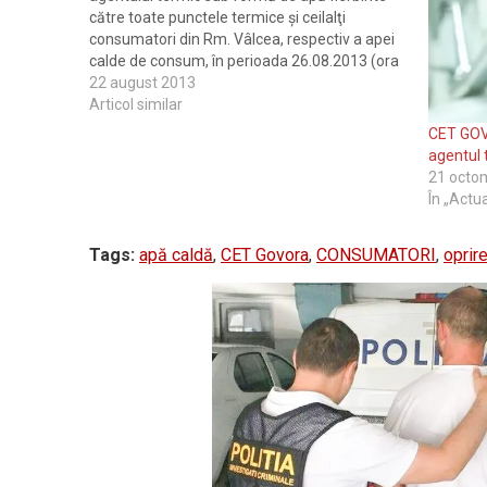
către toate punctele termice şi ceilalţi
consumatori din Rm. Vâlcea, res­pec­tiv a apei
calde de consum, în perioada 26.08.2013 (ora
0.00), până în 28.08.2013 (ora 18.00), în baza
22 august 2013
opririi totale programată pentru anul 2013.
Articol similar
Vor fi…
CET GO
agentul 
21 octo
În „Actua
Tags:
apă caldă
,
CET Govora
,
CONSUMATORI
,
oprir