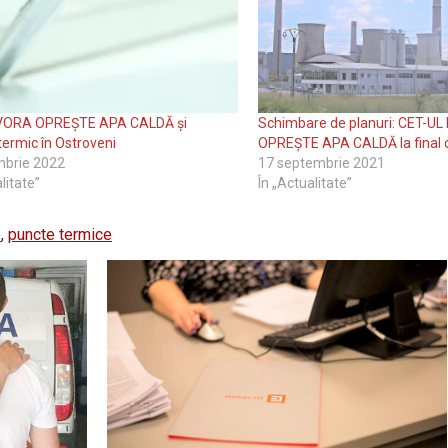
VORA OPREȘTE APA CALDĂ și
Schimbare de planuri: CET-UL
termic în Ostroveni
OPREȘTE APA CALDĂ la final 
mbrie 2022
17 septembrie 2021
litate”
În „Actualitate”
e
,
puncte termice