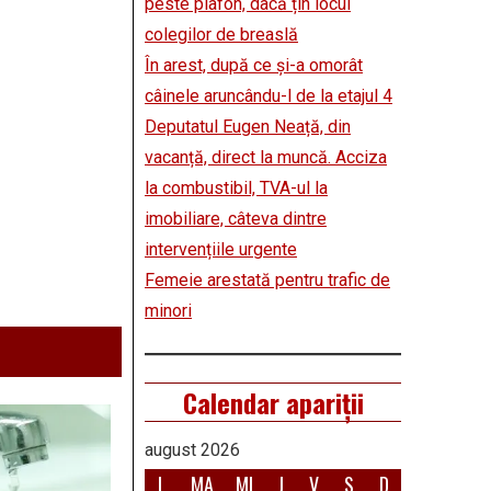
peste plafon, dacă țin locul
colegilor de breaslă
În arest, după ce și-a omorât
câinele aruncându-l de la etajul 4
Deputatul Eugen Neață, din
vacanță, direct la muncă. Acciza
la combustibil, TVA-ul la
imobiliare, câteva dintre
intervențiile urgente
Femeie arestată pentru trafic de
minori
Calendar apariții
august 2026
L
MA
MI
J
V
S
D