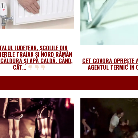
TALUL JUDEȚEAN, ȘCOLILE DIN
IERELE TRAIAN ȘI NORD RĂMÂN
 CĂLDURĂ ȘI APĂ CALDĂ. CÂND,
CET GOVORA OPREȘTE A
CÂT…
AGENTUL TERMIC ÎN 