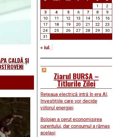
1
2
3
4
5
6
7
8
9
10
11
12
13
14
15
16
17
18
19
20
21
22
23
24
25
26
27
28
29
30
31
« iul.
PA CALDĂ ȘI
OSTROVENI
Ziarul BURSA –
Titlurile Zilei
Reţeaua electrică intră în era AI;
Investiţiile care vor decide
viitorul energiei
Bolojan a cerut economisirea
curentului, dar consumul a rămas
acelaşi