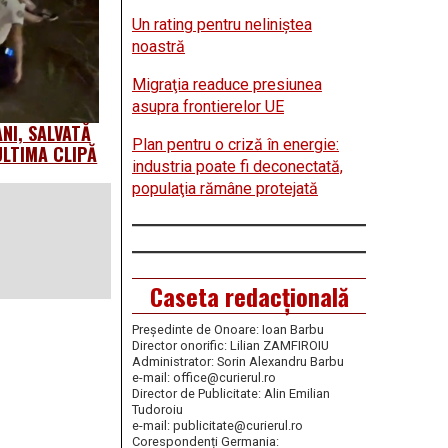
Un rating pentru neliniştea
noastră
Migraţia readuce presiunea
asupra frontierelor UE
NI, SALVATĂ
Plan pentru o criză în energie:
ULTIMA CLIPĂ
industria poate fi deconectată,
populaţia rămâne protejată
Caseta redacțională
Președinte de Onoare: Ioan Barbu
Director onorific: Lilian ZAMFIROIU
Administrator: Sorin Alexandru Barbu
e-mail: office@curierul.ro
Director de Publicitate: Alin Emilian
Tudoroiu
e-mail: publicitate@curierul.ro
Corespondenți Germania: