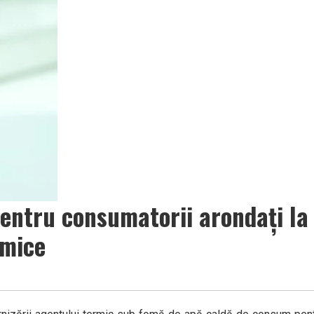
ntru consumatorii arondați la
rmice