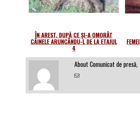
ÎN AREST, DUPĂ CE ȘI-A OMORÂT
CÂINELE ARUNCÂNDU-L DE LA ETAJUL
FEME
4
About Comunicat de presă,
Email
the
Author