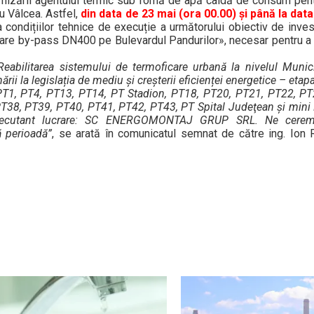
rnizării agentului termic sub fomă de apă caldă de consum pen
u Vâlcea. Astfel,
din data de 23 mai (ora 00.00) și până la dat
 condițiilor tehnice de execuție a următorului obiectiv de invest
ntare by-pass DN400 pe Bulevardul Pandurilor», necesar pentru a 
t „Reabilitarea sistemului de termoficare urbană la nivelul Muni
 la legislația de mediu și creșterii eficienței energetice – etapa 
: PT1, PT4, PT13, PT14, PT Stadion, PT18, PT20, PT21, PT22, P
38, PT39, PT40, PT41, PT42, PT43, PT Spital Judeţean şi mini P
. Executant lucrare: SC ENERGOMONTAJ GRUP SRL. Ne cerem
ă perioadă”
, se arată în comunicatul semnat de către ing. Ion 