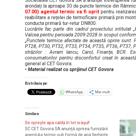
Societatea CET Govora SA a anunțat întreruperea fu
arondați la aproape 30 de puncte termice din Râmnic
07.00) agentul termic va fi oprit
pentru realizarea
reabilitare a rețelei de termoficare primară prin mo
conducta primară tur-retur DN800.
Lucrările fac parte din cadrul proiectului intitula
Valcea pentru perioada 2009-2028 în scopul conformării
„Punctele termice afectate de această oprire sunt
PT28, PT30, PT32, PT33, PT34, PT35, PT36, PT37, PT
străzilor : Avram Iancu, Carol, Finanţe, BCR
consumatorilor pentru disconfortul creat în aceast
general al CET Govora.
• Material realizat cu sprijinul CET Govora
Distribuie pe:
WhatsApp
Mai mult
Similare
Se opreşte apa caldă în tot oraşul!
SC CET Govora SA anunță oprirea furnizării
agentului termic sub formă de apă fierbinte