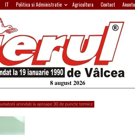
IT
Politica si Administratie
Agricultura
Contact
Anuntu
H
W
A
8 august 2026
atorii arondați la aproape 30 de puncte termice