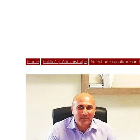
Vâlcea
Home
Politică și Administrație
Se extinde canalizarea în 