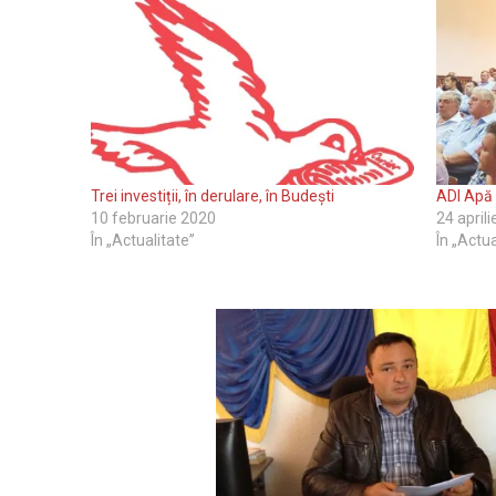
Trei investiții, în derulare, în Budești
ADI Apă 
10 februarie 2020
24 april
În „Actualitate”
În „Actua