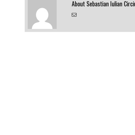
About Sebastian Iulian Circi
Email
the
Author