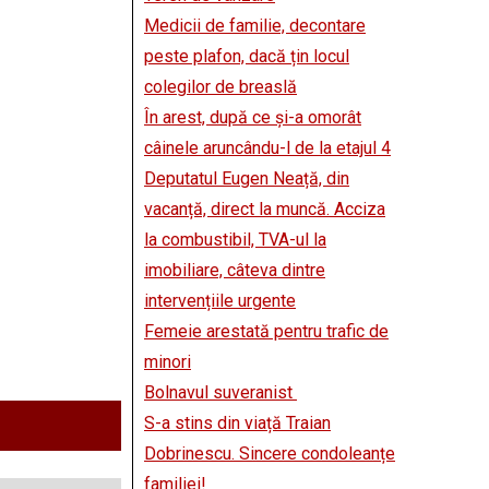
Medicii de familie, decontare
peste plafon, dacă țin locul
colegilor de breaslă
În arest, după ce și-a omorât
câinele aruncându-l de la etajul 4
Deputatul Eugen Neață, din
vacanță, direct la muncă. Acciza
la combustibil, TVA-ul la
imobiliare, câteva dintre
intervențiile urgente
Femeie arestată pentru trafic de
minori
Bolnavul suveranist
S-a stins din viață Traian
Dobrinescu. Sincere condoleanțe
familiei!