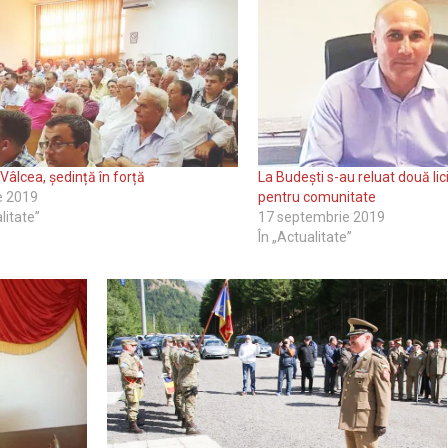
Vâlcea, ședință în forță
La Budești s-au reluat două lic
ie 2019
pentru comunitate
litate”
17 septembrie 2019
În „Actualitate”