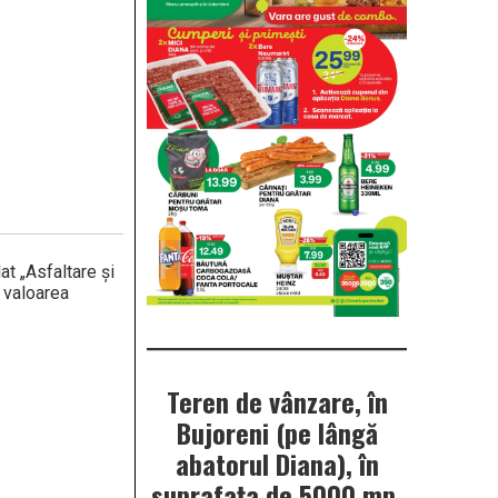
at „Asfaltare și
 valoarea
Teren de vânzare, în
Bujoreni (pe lângă
abatorul Diana), în
suprafața de 5000 mp.