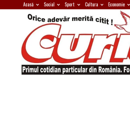
Skip
Acasă
Social
Sport
Cultura
Economie
to
content
Primul
Curierul
cotidian
particular
de
din
România