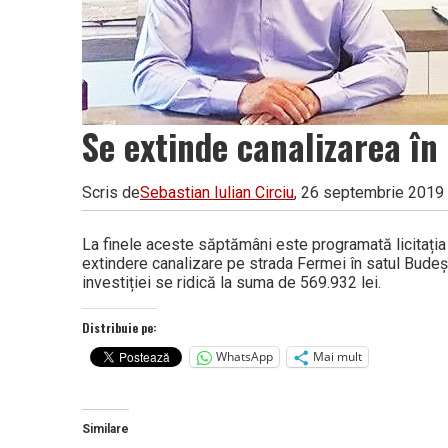
Se extinde canalizarea în
Scris de
Sebastian Iulian Circiu
, 26 septembrie 2019
La finele aceste săptămâni este programată licitația pe
extindere canalizare pe strada Fermei în satul Budeșt
investiției se ridică la suma de 569.932 lei.
Distribuie pe:
WhatsApp
Mai mult
Similare