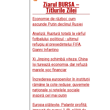
Ziarul BURSA –
Titlurile Zilei
Economie de război: cum
ascunde Putin declinul Rusiei
Analiză: Ruptură totală la vârful
fotbalului; politicul - ultimul
refugiu al preşedintelui FIFA,
Gianni Infantino
Xi Jinping schimbă viteza: China
îşi turează economia, dar refuză
marele şoc financiar
Încrederea europenilor în instituţii
rămâne la cote reduse: guvernele
naţionale şi reţelele sociale
inspiră cel mai puţin
Europa plăteşte, Palantir profită: