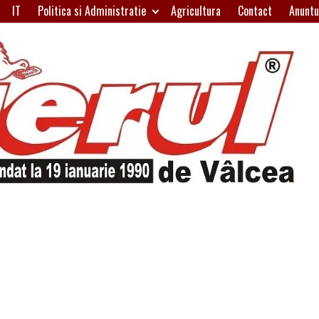
IT
Politica si Administratie
Agricultura
Contact
Anuntu
H
W
A