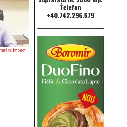
Telefon
+40.742.296.579
itații cu impact