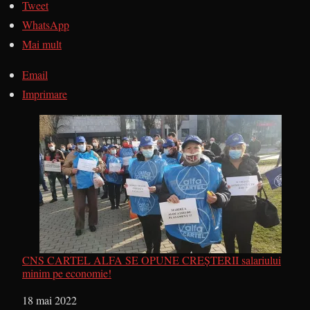
Tweet
WhatsApp
Mai mult
Email
Imprimare
CNS CARTEL ALFA SE OPUNE CREȘTERII salariului
minim pe economie!
Dată
18 mai 2022