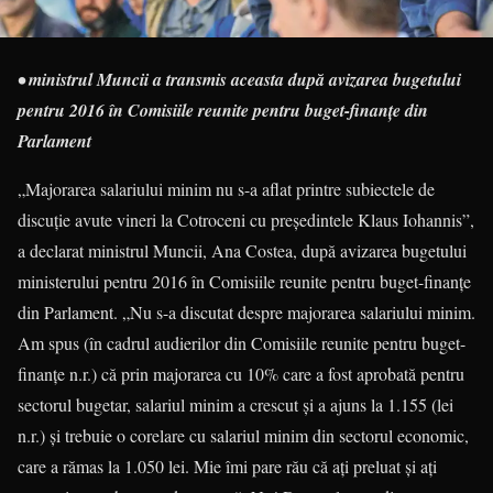
• ministrul Muncii a transmis aceasta după avizarea bugetului
pentru 2016 în Comisiile reunite pentru buget-finanţe din
Parlament
„Majorarea salariului minim nu s-a aflat printre subiectele de
discuţie avute vineri la Cotroceni cu preşedintele Klaus Iohannis”,
a declarat ministrul Muncii, Ana Costea, după avizarea bugetului
ministerului pentru 2016 în Comisiile reunite pentru buget-finanţe
din Parlament. „Nu s-a discutat despre majorarea salariului minim.
Am spus (în cadrul audierilor din Comisiile reunite pentru buget-
finanţe n.r.) că prin majorarea cu 10% care a fost aprobată pentru
sectorul bugetar, salariul minim a crescut şi a ajuns la 1.155 (lei
n.r.) şi trebuie o corelare cu salariul minim din sectorul economic,
care a rămas la 1.050 lei. Mie îmi pare rău că aţi preluat şi aţi