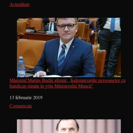
În legătură cu
Actualitate
Ministrul Marius Budăi afirmă: „Indemnizaţiile persoanelor cu
handicap rămân în grija Ministerului Muncii”
Dată
13 februarie 2019
În legătură cu
Comunicate