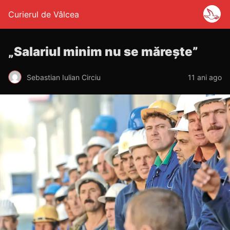
Curierul de Vâlcea
„Salariul minim nu se măreşte”
Sebastian Iulian Circiu
11 ani ago