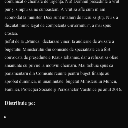
comunicat o chemare de urgenţă. Nu! Domnul preşedinte a vrut
pur şi simplu să ne cunoaştem. A vrut să afle cum m-am
acomodat la minister. Deci sunt întâlniri de lucru să ştiţi. Nu s-a
discutat nimic legat de competenţa Guvernului”, a mai spus
Costea.
Şeful de la „Muncă” declarase vineri la audierile de avizare a
bugetului Ministerului din comisiile de specialitate că a fost
convocată de preşedintele Klaus Iohannis, dar a refuzat să ofere
amănunte cu privire la motivul chemării. Mai trebuie spus că
parlamentarii din Comisiile reunite pentru buget-finanţe au
aprobat duminică, în unanimitate, bugetul Ministerului Muncii,
Familiei, Protecţiei Sociale şi Persoanelor Vârstnice pe anul 2016.
Distribuie pe: