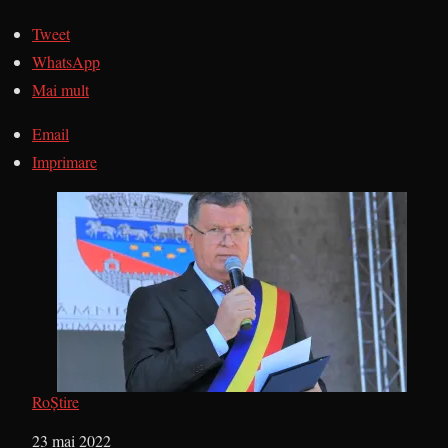
Tweet
WhatsApp
Mai mult
Email
Imprimare
RoȘtire
Dată
23 mai 2022