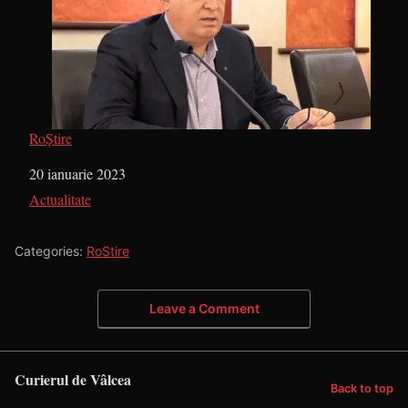
RoȘtire
Dată
20 ianuarie 2023
În legătură cu
Actualitate
Categories:
RoStire
Leave a Comment
Curierul de Vâlcea
Back to top