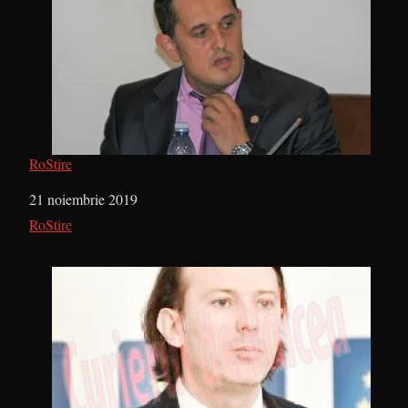
RoStire
Dată
21 noiembrie 2019
În legătură cu
RoStire