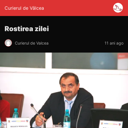
Curierul de Vâlcea
Rostirea zilei
Curierul de Valcea
11 ani ago